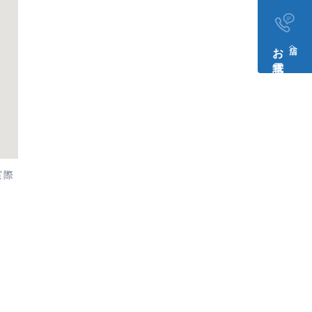
お電話​
店舗へ
実際