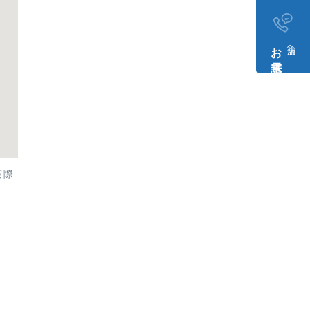
お電話​
店舗へ
実際