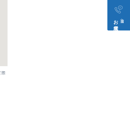
お電話​
店舗へ
実際