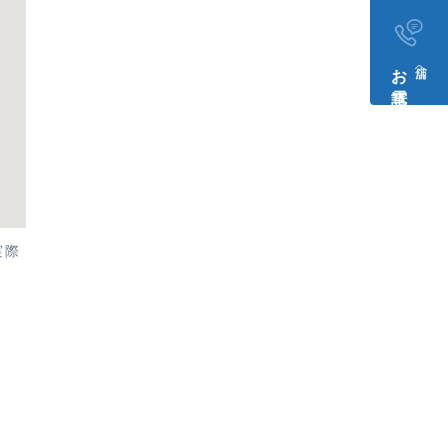
お電話​
店舗へ
実際