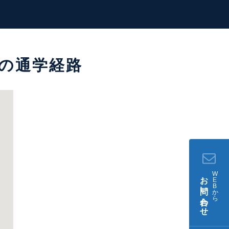
の通学経路
W
お問い合わせ
E
B
か
ら