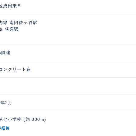
区成田東５
内線 南阿佐ヶ谷駅
線 荻窪駅
5階建
コンクリート造
9年2月
七小学校 (約 300m)
学経路