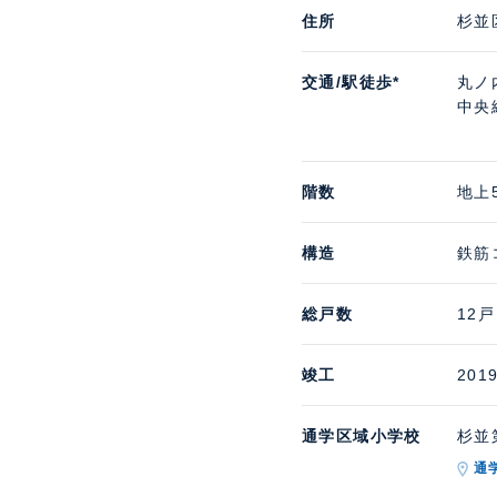
住所
杉並
交通/駅徒歩*
丸ノ
中央
階数
地上
構造
鉄筋
総戸数
12戸
竣工
201
通学区域小学校
杉並第
通