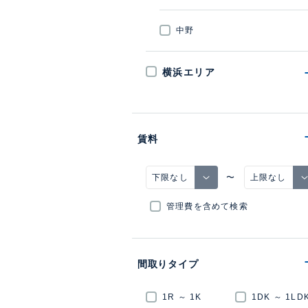
中野
横浜エリア
賃料
〜
管理費を含めて検索
間取りタイプ
1R ～ 1K
1DK ～ 1LD