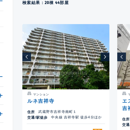
検索結果：
20
棟
44
部屋
マンション
ルネ吉祥寺
エ
吉
武蔵野市吉祥寺南町１
住所
中央線 吉祥寺駅 徒歩4分ほか
交通/駅徒歩
住所
交通