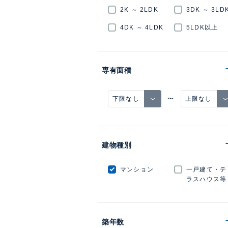
2K ～ 2LDK
3DK ～ 3LD
4DK ～ 4LDK
5LDK以上
専有面積
〜
建物種別
マンション
一戸建て・テ
ラスハウス等
築年数