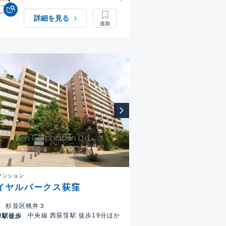
詳細を見る
マンション
イヤルパークス荻窪
杉並区桃井３
中央線 西荻窪駅 徒歩19分ほか
/駅徒歩