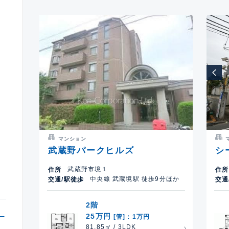
以
マンション
武蔵野パークヒルズ
シ
武蔵野市境１
住所
住所
中央線 武蔵境駅 徒歩9分ほか
交通/駅徒歩
交通
2階
25万円
[管]：1万円
81.85㎡ / 3LDK