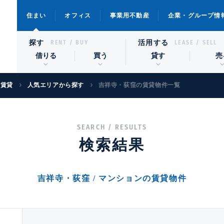
住まい
オフィス
事業用不動産
企業・グループ情
探す
活用する
RENT / BUY
LEASE / SELL
借りる
買う
貸す
売
宅賃貸
人気エリアから探す
吉祥寺・荻窪の賃貸物件一覧
SEARCH / RESULTS
検索結果
吉祥寺・荻窪 / マンションの賃貸物件