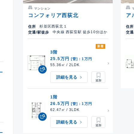
マンション
コンフォリア西荻北
ア
杉並区西荻北１
住所
住所
中央線 西荻窪駅 徒歩10分ほか
交通/駅徒歩
交通
新着
3階
25.5万円
[管]：1万円
55.36㎡ / 2LDK
詳細を見る
1階
26.5万円
[管]：1万円
62.47㎡ / 3LDK
詳細を見る