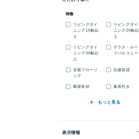
特徴
リビングダイ
リビングダイ
ニング15帖以
ニング20帖
上
上
リビングダイ
テラス・ルー
ニング30帖以
フバルコニー
上
全面フローリ
分譲賃貸
ング
眺望良好
家具付き
もっと見る
表示情報