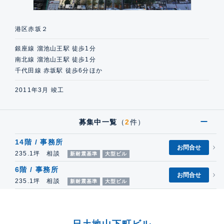
港区赤坂２
銀座線 溜池山王駅 徒歩1分
南北線 溜池山王駅 徒歩1分
千代田線 赤坂駅 徒歩6分ほか
2011年3月 竣工
募集中一覧
（
2
件）
14階 / 事務所
お問合せ
235.1坪 相談
新耐震基準
大型ビル
6階 / 事務所
お問合せ
235.1坪 相談
新耐震基準
大型ビル
日土地山下町ビル