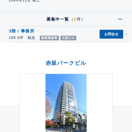
2006年11月 竣工
募集中一覧
（
1
件）
3階 / 事務所
お問合せ
168.5坪 相談
新耐震基準
大型ビル
赤坂パークビル