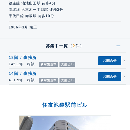
銀座線 溜池山王駅 徒歩4分
南北線 六本木一丁目駅 徒歩2分
千代田線 赤坂駅 徒歩10分
1986年3月 竣工
募集中一覧
（
2
件）
18階 / 事務所
お問合せ
145.1坪 相談
新耐震基準
大型ビル
14階 / 事務所
お問合せ
411.5坪 相談
新耐震基準
大型ビル
住友池袋駅前ビル