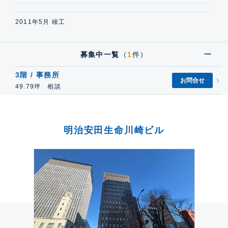
2011年5月 竣工
募集中一覧
（
1
件）
3階 / 事務所
お問合せ
49.79坪 相談
明治安田生命川崎ビル