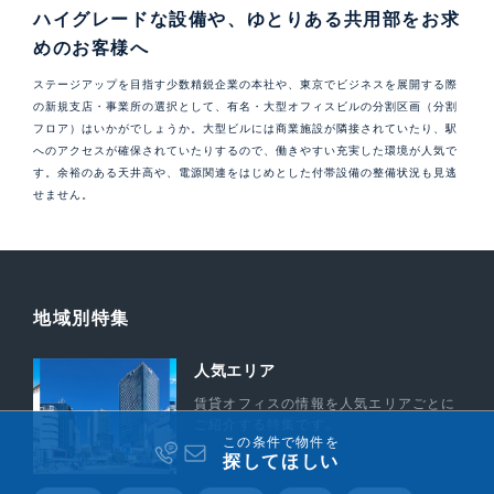
ハイグレードな設備や、ゆとりある共用部をお求
めのお客様へ
ステージアップを目指す少数精鋭企業の本社や、東京でビジネスを展開する際
の新規支店・事業所の選択として、有名・大型オフィスビルの分割区画（分割
フロア）はいかがでしょうか。大型ビルには商業施設が隣接されていたり、駅
へのアクセスが確保されていたりするので、働きやすい充実した環境が人気で
す。余裕のある天井高や、電源関連をはじめとした付帯設備の整備状況も見逃
せません。
地域別特集
人気エリア
賃貸オフィスの情報を人気エリアごとに
ご紹介する特集です。
この条件で物件を
探してほしい