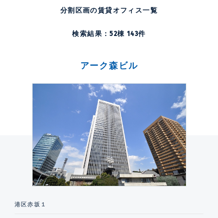
分割区画の賃貸オフィス一覧
検索結果：
52
棟
143
件
アーク森ビル
港区赤坂１