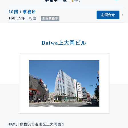
募集中一覧
（
1
件）
10階 / 事務所
お問合せ
160.15坪 相談
新耐震基準
Daiwa上大岡ビル
神奈川県横浜市港南区上大岡西１