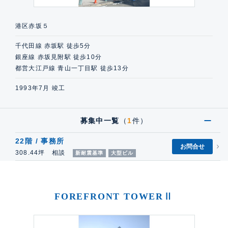
港区赤坂５
千代田線 赤坂駅 徒歩5分
銀座線 赤坂見附駅 徒歩10分
都営大江戸線 青山一丁目駅 徒歩13分
1993年7月 竣工
募集中一覧
（
1
件）
22階 / 事務所
お問合せ
308.44坪 相談
新耐震基準
大型ビル
FOREFRONT TOWERⅡ