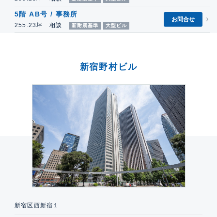
5階 AB号 / 事務所
お問合せ
255.23坪 相談
新耐震基準
大型ビル
新宿野村ビル
新宿区西新宿１