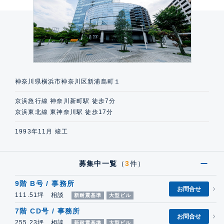
神奈川県横浜市神奈川区新浦島町１
京浜急行線 神奈川新町駅 徒歩7分
京浜東北線 東神奈川駅 徒歩17分
1993年11月 竣工
募集中一覧
（
3
件）
9階 B号 / 事務所
お問合せ
111.51坪 相談
新耐震基準
大型ビル
7階 CD号 / 事務所
お問合せ
255.23坪 相談
新耐震基準
大型ビル