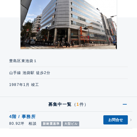
豊島区東池袋１
山手線 池袋駅 徒歩2分
1987年1月 竣工
募集中一覧
（
1
件）
4階 / 事務所
お問合せ
80.92坪 相談
新耐震基準
大型ビル