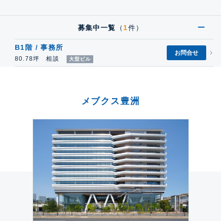
募集中一覧
（
1
件）
B1階 / 事務所
お問合せ
80.78坪 相談
大型ビル
メブクス豊洲