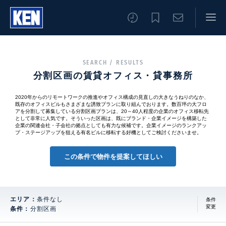
SEARCH / RESULTS
分割区画の賃貸オフィス・貸事務所
2020年からのリモートワークの推進やオフィス構成の見直しの大きなうねりのなか、
既存のオフィスビルもさまざまな誘致プランに取り組んでおります。数百坪の大フロ
アを分割して募集している分割区画プランは、20～40人程度の企業のオフィス移転先
として非常に人気です。そういった区画は、既にブランド・企業イメージを構築した
企業の関連会社・子会社の拠点としても有力な候補です。企業イメージのランクアッ
プ・ステージアップを狙える有名ビルに移転する好機としてご検討くださいませ。
この条件で物件を提案してほしい
エリア：
条件なし
条件
変更
条件：
分割区画