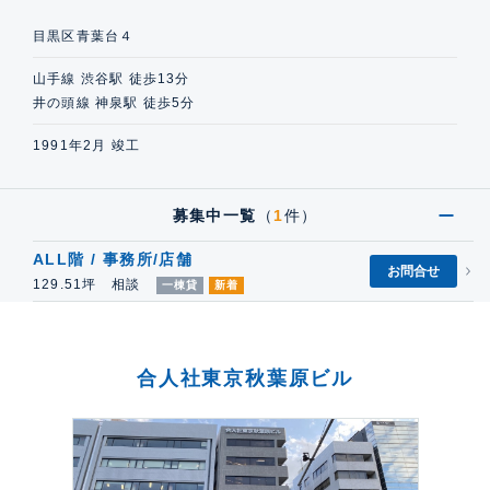
目黒区青葉台４
山手線 渋谷駅 徒歩13分
井の頭線 神泉駅 徒歩5分
1991年2月 竣工
募集中一覧
（
1
件）
ALL階 / 事務所/店舗
お問合せ
129.51坪 相談
一棟貸
新着
合人社東京秋葉原ビル