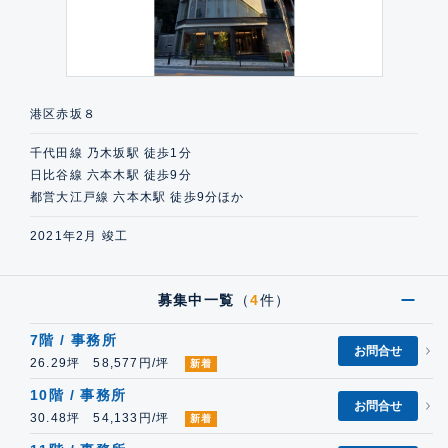
港区赤坂８
千代田線 乃木坂駅 徒歩1分
日比谷線 六本木駅 徒歩9分
都営大江戸線 六本木駅 徒歩9分ほか
2021年2月 竣工
募集中一覧
（
4
件）
7階 / 事務所
お問合せ
26.29坪 58,577円/坪
新着
10階 / 事務所
お問合せ
30.48坪 54,133円/坪
新着