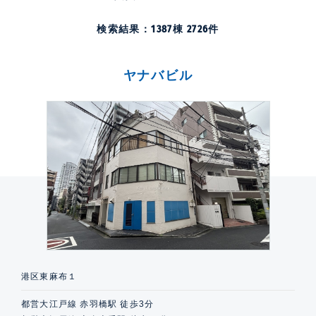
検索結果：
1387
棟
2726
件
ヤナバビル
港区東麻布１
都営大江戸線 赤羽橋駅 徒歩3分