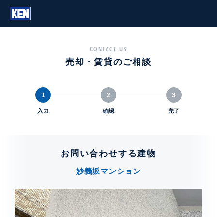
CONTACT US
売却・賃貸のご相談
1
2
3
入力
確認
完了
お問い合わせする建物
妙義坂マンション