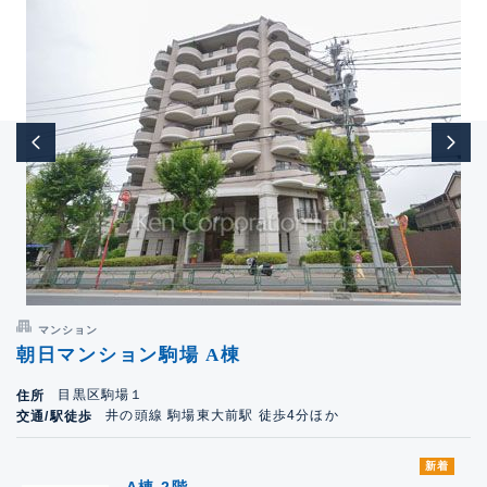
マンション
朝日マンション駒場 A棟
目黒区駒場１
住所
井の頭線 駒場東大前駅 徒歩4分ほか
交通/駅徒歩
新着