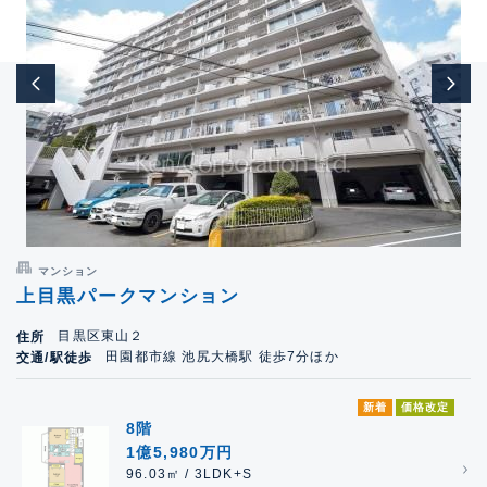
マンション
上目黒パークマンション
目黒区東山２
住所
田園都市線 池尻大橋駅 徒歩7分ほか
交通/駅徒歩
新着
価格改定
8階
1億5,980万円
96.03㎡ / 3LDK+S