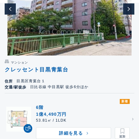
マンション
クレッセント目黒青葉台
目黒区青葉台１
住所
日比谷線 中目黒駅 徒歩6分ほか
交通/駅徒歩
新着
6階
1億4,490万円
53.81㎡ / 1LDK
詳細を見る