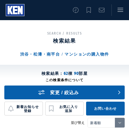
SEARCH / RESULTS
検索結果
渋谷・松濤・南平台 / マンションの購入物件
検索結果：
62
棟
90
部屋
変更 / 絞込み
新着お知らせ
お気に入り
お問い合わせ
登録
追加
並び替え