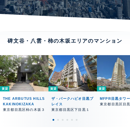
碑文谷・八雲・柿の木坂エリアのマンション
賃貸
賃貸
賃貸
THE ARBUTUS HILLS
ザ・パークハビオ目黒プ
MFPR目黒タワ
KAKINOKIZAKA
レイス
東京都目黒区目
東京都目黒区柿の木坂３
東京都目黒区下目黒１