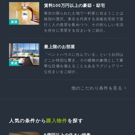
賃料100万円以上の豪邸・邸宅
東京の限られた土地で一軒家に住まうことは
格別の贅沢。東京を代表する高級住宅街で道
賃貸
行く人の羨望を集めつつ、その街らしい生活
を存分に享受する住まいをご紹介。
最上階のお部屋
「ペントハウスに住んでいる」という台詞は
どこか特別な響き。その建物の象徴として豪
賃貸
華な設備を備えることもあるラグジュアリー
な住まいをご紹介。
他のこだわり条件を見る
人気の条件から
購入物件
を探す
5億円以上の住まい特集