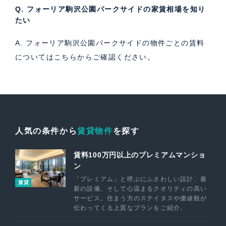
Q. フォーリア駒沢公園パークサイドの家賃相場を知り
たい
A. フォーリア駒沢公園パークサイドの物件ごとの賃料
については
こちら
からご確認ください。
人気の条件から
賃貸物件
を探す
賃料100万円以上のプレミアムマンショ
ン
「プレミアム」と呼ぶにふさわしい設計、最
賃貸
新の設備、そして心温まるクオリティの高い
サービス。住まう方のステイタスや価値観が
伝わってくる上質なプランをご紹介。