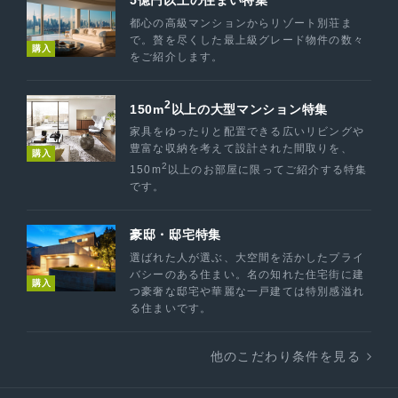
都心の高級マンションからリゾート別荘ま
で。贅を尽くした最上級グレード物件の数々
購入
をご紹介します。
2
150m
以上の大型マンション特集
家具をゆったりと配置できる広いリビングや
豊富な収納を考えて設計された間取りを、
購入
2
150m
以上のお部屋に限ってご紹介する特集
です。
豪邸・邸宅特集
選ばれた人が選ぶ、大空間を活かしたプライ
バシーのある住まい。名の知れた住宅街に建
購入
つ豪奢な邸宅や華麗な一戸建ては特別感溢れ
る住まいです。
他のこだわり条件を見る