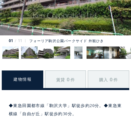
01
11
フォーリア駒沢公園パークサイド 外観ひき
0
0
建物情報
賃貸
件
購入
件
◆東急田園都市線「駒沢大学」駅徒歩約20分。◆東急東
横線「自由が丘」駅徒歩約30分。