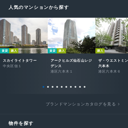
人気のマンションから探す
賃貸
購入
賃貸
購入
購入
スカイライトタワー
アークヒルズ仙石山レジ
ザ・ウエストミ
中央区佃１
デンス
六本木
港区六本木１
港区六本木６
ブランドマンションカタログを見る
物件を探す