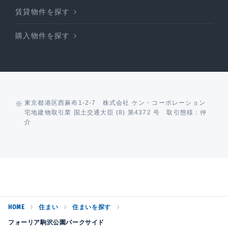
賃貸物件を探す
購入物件を探す
東京都港区西麻布1-2-7 株式会社 ケン・コーポレーション
宅地建物取引業 国土交通大臣 (8) 第4372 号 取引態様：仲
介
HOME
住まい
住まいを探す
フォーリア駒沢公園パークサイド