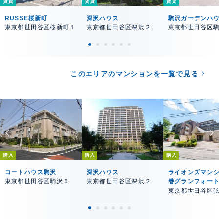
賃貸
賃貸
賃貸
RUSSE桜新町
深沢ハウス
駒沢ガーデンハ
東京都世田谷区桜新町１
東京都世田谷区深沢２
東京都世田谷区
このエリアのマンションを一覧で見る
購入
購入
購入
コートハウス駒沢
深沢ハウス
ライオンズマン
東京都世田谷区駒沢５
東京都世田谷区深沢２
巻グランフォー
東京都世田谷区