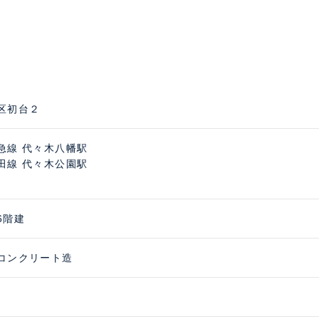
区初台２
急線 代々木八幡駅
田線 代々木公園駅
6階建
コンクリート造