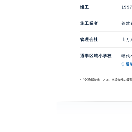
竣工
199
施工業者
鉄建
管理会社
山万
通学区域小学校
幡代小
通
*「交通/駅徒歩」とは、当該物件の最