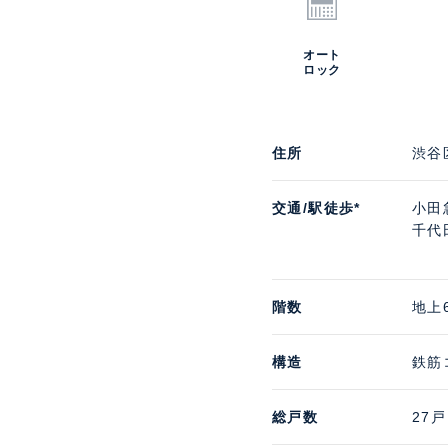
オート
ロック
住所
渋谷
交通/駅徒歩*
小田
千代
階数
地上
構造
鉄筋
総戸数
27戸