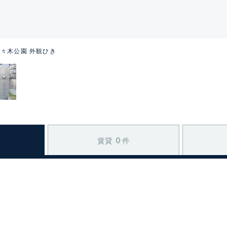
々木公園 外観ひき
0
賃貸
件