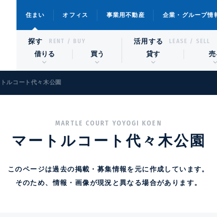
住まい
オフィス
事業用不動産
企業・グループ情
探す
活用する
RENT / BUY
LEASE / SELL
借りる
買う
貸す
売
ートルコート代々木公園
MARTLE COURT YOYOGI KOEN
マートルコート代々木公園
このページは過去の掲載・募集情報を元に作成しています。
そのため、情報・画像が現況と異なる場合があります。