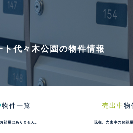
ート代々木公園の物件情報
中
物件一覧
売出中
物
お部屋はありません。
現在、売出中のお部