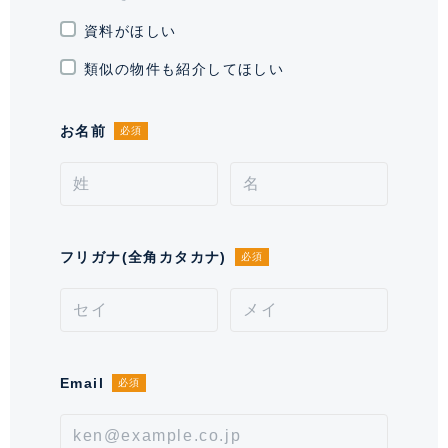
資料がほしい
現況
空室
類似の物件も紹介してほしい
引渡時期
相談
施工業者
お名前
西松建設株式会社
必須
分譲会社
東京興産株式会社
管理会社
日本ハウズイング株式会社
フリガナ(全角カタカナ)
必須
管理 / 勤務形態
全部委託 / 日勤管理
駐車場
空無 45,000円 ※空き状況をお問い合
わせください。
Email
必須
通学区域小学校
神宮前小学校(約300m)
通学経路