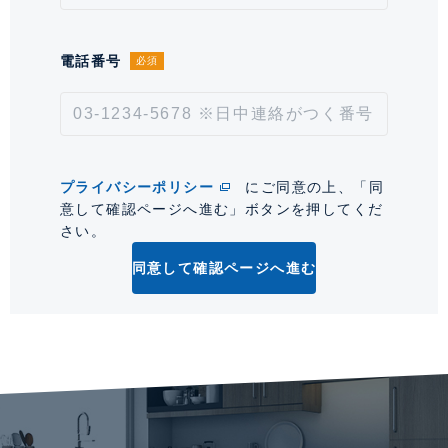
取引形態
仲介
情報更新日
2026年8月3日
電話番号
必須
次回更新予定日
2026年8月17日
*「交通/駅徒歩」とは、当該物件の最寄駅(路線)、バス停、およびそこまでの徒歩所要
時間を表示します。
プライバシーポリシー
にご同意の上、「同
意して確認ページへ進む」ボタンを押してくだ
0
さい。
同意して確認ページへ進む