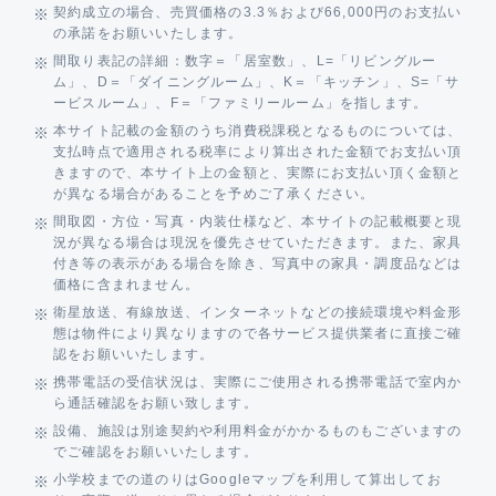
契約成立の場合、売買価格の3.3％および66,000円のお支払い
の承諾をお願いいたします。
間取り表記の詳細：数字＝「居室数」、L=「リビングルー
ム」、D＝「ダイニングルーム」、K＝「キッチン」、S=「サ
ービスルーム」、F＝「ファミリールーム」を指します。
本サイト記載の金額のうち消費税課税となるものについては、
支払時点で適用される税率により算出された金額でお支払い頂
きますので、本サイト上の金額と、実際にお支払い頂く金額と
が異なる場合があることを予めご了承ください。
間取図・方位・写真・内装仕様など、本サイトの記載概要と現
況が異なる場合は現況を優先させていただきます。また、家具
付き等の表示がある場合を除き、写真中の家具・調度品などは
価格に含まれません。
衛星放送、有線放送、インターネットなどの接続環境や料金形
態は物件により異なりますので各サービス提供業者に直接ご確
認をお願いいたします。
携帯電話の受信状況は、実際にご使用される携帯電話で室内か
ら通話確認をお願い致します。
設備、施設は別途契約や利用料金がかかるものもございますの
でご確認をお願いいたします。
小学校までの道のりはGoogleマップを利用して算出してお