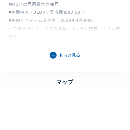
約31㎡の専用庭付き住戸
■南西向き・3LDK・専有面積83.58㎡
■室内リフォーム済住戸（2026年4月完成）
～フローリング、クロス張替・キッチン交換、トイレ交
換等～
■2024年に共有部分の大規模修繕工事も実施済
■各居室開口部があり、風通しの良い室内です
もっと見る
■この字型のキッチンは広々使えて動線も使い勝手が良
いです
マップ
【インペリアル表参道について】
表参道ヒルズまで徒歩2分(約160m)。閑静な高級低層住
宅地。現代建築研究所設計。鉄の門と石のモニュメント
を配した重厚な外観とエントランス。
特徴
専用庭、 テラス