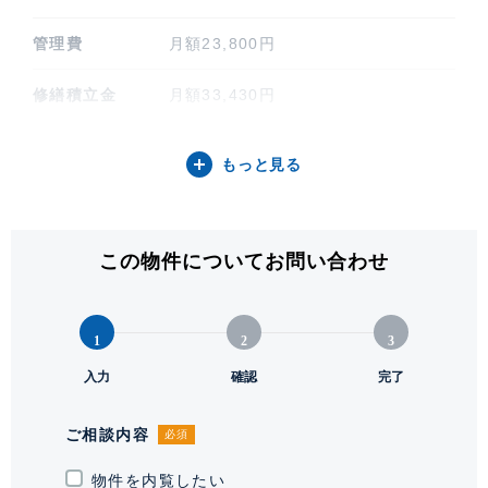
管理費
月額23,800円
修繕積立金
月額33,430円
その他費用
月額 合計1,340円（細目は備考項目
もっと見る
をご参照ください）
間取り / 方位
3LDK / 南西
この物件についてお問い合わせ
専有面積
83.58㎡ (25.28坪)
階建 / 所在階
地上5階 地下1階建 / 1階部分
1
2
3
構造 / 総戸数
鉄筋コンクリート造 / 32戸
入力
確認
完了
竣工
1997年9月
ご相談内容
必須
敷地権利
所有権
物件を内覧したい