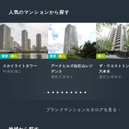
人気のマンションから探す
賃貸
購入
賃貸
購入
購入
スカイライトタワー
アークヒルズ仙石山レジ
ザ・ウエストミ
中央区佃１
デンス
六本木
港区六本木１
港区六本木６
ブランドマンションカタログを見る