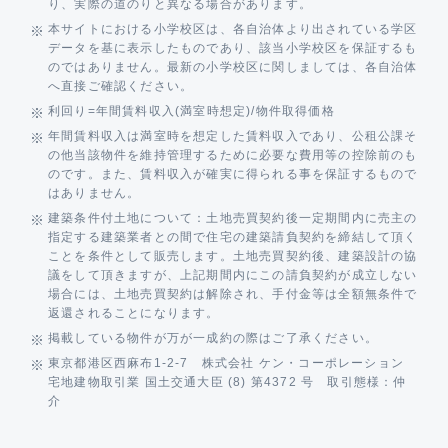
り、実際の道のりと異なる場合があります。
本サイトにおける小学校区は、各自治体より出されている学区
データを基に表示したものであり、該当小学校区を保証するも
のではありません。最新の小学校区に関しましては、各自治体
へ直接ご確認ください。
利回り=年間賃料収入(満室時想定)/物件取得価格
年間賃料収入は満室時を想定した賃料収入であり、公租公課そ
の他当該物件を維持管理するために必要な費用等の控除前のも
のです。また、賃料収入が確実に得られる事を保証するもので
はありません。
建築条件付土地について：土地売買契約後一定期間内に売主の
指定する建築業者との間で住宅の建築請負契約を締結して頂く
ことを条件として販売します。土地売買契約後、建築設計の協
議をして頂きますが、上記期間内にこの請負契約が成立しない
場合には、土地売買契約は解除され、手付金等は全額無条件で
返還されることになります。
掲載している物件が万が一成約の際はご了承ください。
東京都港区西麻布1-2-7 株式会社 ケン・コーポレーション
宅地建物取引業 国土交通大臣 (8) 第4372 号 取引態様：仲
介