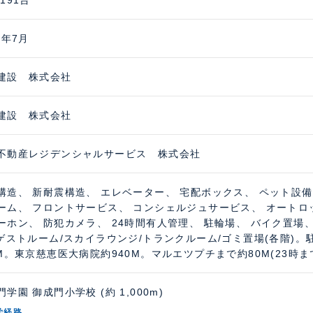
191台
6年7月
建設 株式会社
建設 株式会社
不動産レジデンシャルサービス 株式会社
構造、 新耐震構造、 エレベーター、 宅配ボックス、 ペット設備
ーム、 フロントサービス、 コンシェルジュサービス、 オートロ
ーホン、 防犯カメラ、 24時間有人管理、 駐輪場、 バイク置場、
Fゲストルーム/スカイラウンジ/トランクルーム/ゴミ置場(各階)。
0M。東京慈恵医大病院約940M。マルエツプチまで約80M(23時ま
学園 御成門小学校 (約 1,000m)
学経路