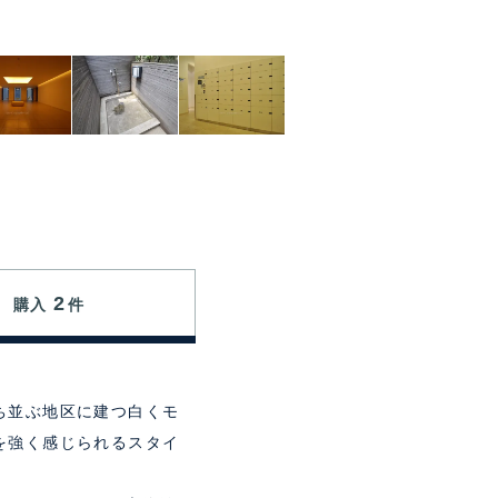
2
購入
件
ち並ぶ地区に建つ白くモ
を強く感じられるスタイ