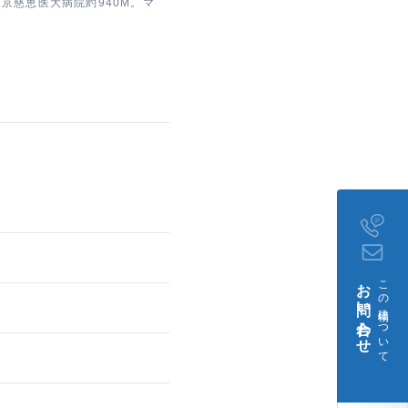
東京慈恵医大病院約940M。マ
お問い合わせ
この建物について