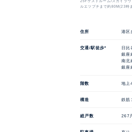
25Fゲストルーム/スカイラウ
ルエツプチまで約80M(23時
住所
港区
交通/駅徒歩*
日比
銀座
南北
銀座
階数
地上
構造
鉄筋
総戸数
267