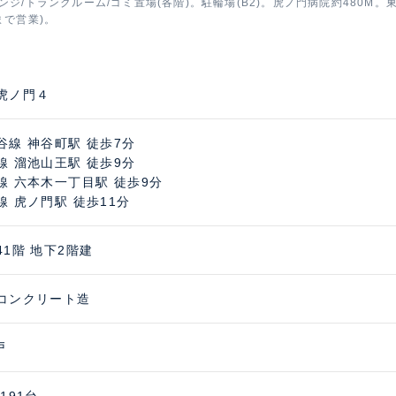
ンジ/トランクルーム/ゴミ置場(各階)。駐輪場(B2)。虎ノ門病院約480M。
まで営業)。
虎ノ門４
谷線 神谷町駅 徒歩7分
線 溜池山王駅 徒歩9分
線 六本木一丁目駅 徒歩9分
線 虎ノ門駅 徒歩11分
41階 地下2階建
コンクリート造
戸