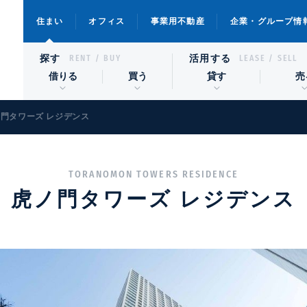
住まい
オフィス
事業用不動産
企業・グループ情
探す
活用する
RENT / BUY
LEASE / SELL
借りる
買う
貸す
売
門タワーズ レジデンス
TORANOMON TOWERS RESIDENCE
虎ノ門タワーズ レジデンス