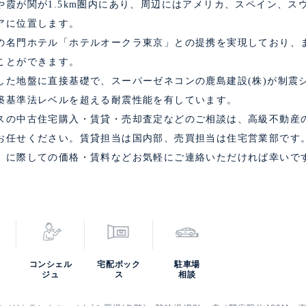
や霞が関が1.5km圏内にあり、周辺にはアメリカ、スペイン、ス
アに位置します。
の名門ホテル「ホテルオークラ東京」との提携を実現しており、
ことができます。
した地盤に直接基礎で、スーパーゼネコンの鹿島建設(株)が制震
築基準法レベルを超える耐震性能を有しています。
スの中古住宅購入・賃貸・売却査定などのご相談は、高級不動産
お任せください。賃貸担当は国内部、売買担当は住宅営業部です
）に際しての価格・賃料などお気軽にご連絡いただければ幸いで
コンシェル
宅配ボック
駐車場
ジュ
ス
相談