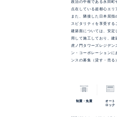
政治の中枢である永田町
点在している超都心エリ
また、隣接した日本屈指
スピタリティを享受する
建築面については、安定
用して施工しており、建
虎ノ門タワーズレジデン
ン・コーポレーションに
ンスの募集（貸す・売る
制震・免震
オート
ロック