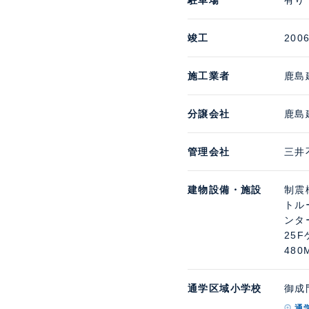
駐車場
有り 
竣工
200
施工業者
鹿島
分譲会社
鹿島
管理会社
三井
建物設備・施設
制震
トル
ンタ
25
48
通学区域小学校
御成門
通