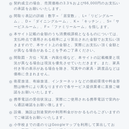
契約成立の場合、売買価格の3.3％および66,000円のお支払い
の承諾をお願いいたします。
間取り表記の詳細：数字＝「居室数」、L=「リビングルー
ム」、D＝「ダイニングルーム」、K＝「キッチン」、S=「サ
ービスルーム」、F＝「ファミリールーム」を指します。
本サイト記載の金額のうち消費税課税となるものについては、
支払時点で適用される税率により算出された金額でお支払い頂
きますので、本サイト上の金額と、実際にお支払い頂く金額と
が異なる場合があることを予めご了承ください。
間取図・方位・写真・内装仕様など、本サイトの記載概要と現
況が異なる場合は現況を優先させていただきます。また、家具
付き等の表示がある場合を除き、写真中の家具・調度品などは
価格に含まれません。
衛星放送、有線放送、インターネットなどの接続環境や料金形
態は物件により異なりますので各サービス提供業者に直接ご確
認をお願いいたします。
携帯電話の受信状況は、実際にご使用される携帯電話で室内か
ら通話確認をお願い致します。
設備、施設は別途契約や利用料金がかかるものもございますの
でご確認をお願いいたします。
小学校までの道のりはGoogleマップを利用して算出してお