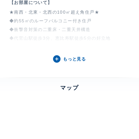
【お部屋について】
★南西・北東・北西の100㎡超え角住戸★
◆約55㎡のルーフバルコニー付き住戸
◆衝撃音対策の二重床・二重天井構造
◆代官山駅徒歩3分、恵比寿駅徒歩5分の好立地
◆各居室には天井カセット型エアコンを完備
◆共用部にはフィットネスルームやカフェスペースもご
もっと見る
ざいます
【ブリリア代官山プレステージについて】
マップ
東急東横線代官山駅徒歩3分(160M)、2007年度グッド
デザイン賞受賞の高級分譲マンションシリーズ「ブリリ
ア代官山プレステージ」。管理人日勤管理。カフェラウ
ンジ・フィットネスゾーン・コンシェルジュカウンター
と充実した共有部、キューブを積み重ねた外観によりつ
くりだされたルーフテラス、光とガラス素材によりアー