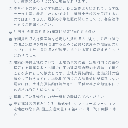
り、実際の道のりと異なる場合があります。
本サイトにおける小学校区は、各自治体より出されている学区
データを基に表示したものであり、該当小学校区を保証するも
のではありません。最新の小学校区に関しましては、各自治体
へ直接ご確認ください。
利回り=年間賃料収入(満室時想定)/物件取得価格
年間賃料収入は満室時を想定した賃料収入であり、公租公課そ
の他当該物件を維持管理するために必要な費用等の控除前のも
のです。また、賃料収入が確実に得られる事を保証するもので
はありません。
建築条件付土地について：土地売買契約後一定期間内に売主の
指定する建築業者との間で住宅の建築請負契約を締結して頂く
ことを条件として販売します。土地売買契約後、建築設計の協
議をして頂きますが、上記期間内にこの請負契約が成立しない
場合には、土地売買契約は解除され、手付金等は全額無条件で
返還されることになります。
掲載している物件が万が一成約の際はご了承ください。
東京都港区西麻布1-2-7 株式会社 ケン・コーポレーション
宅地建物取引業 国土交通大臣 (8) 第4372 号 取引態様：仲
介