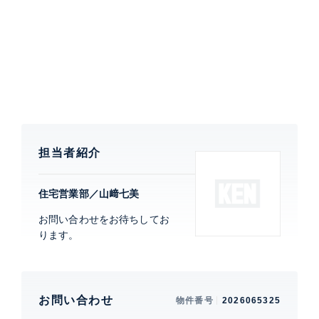
ティスティックに演出された共用空間など、洗練された
デザインの中に豊かな安らぎのエッセンスを織り込んだ
邸宅型マンションです。
特徴
ルーフバルコニー
建物設備・施設
担当者紹介
新耐震構造、 エレベーター、 宅配ボックス、 スポーツ
ジム、 フロントサービス、 コンシェルジュサービス、
オートロック、 TVモニター付きインターホン、 防犯カ
住宅営業部／山﨑七美
メラ、 日勤管理、 3駅利用、 2沿線利用、 カフェラウ
ンジ・フィットネスゾーン・コンシェルジュカウンター
お問い合わせをお待ちしてお
ります。
ブリリア代官山プレステージ
建物詳細
お問い合わせ
物件番号
2026065325