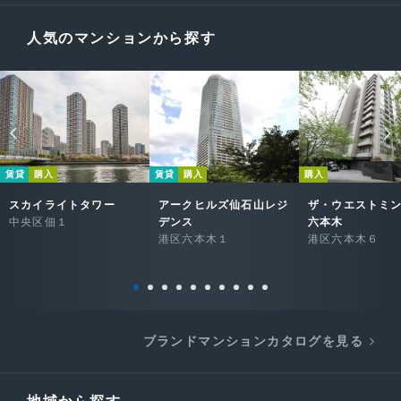
人気のマンションから探す
賃貸
購入
賃貸
購入
購入
スカイライトタワー
アークヒルズ仙石山レジ
ザ・ウエストミ
中央区佃１
デンス
六本木
港区六本木１
港区六本木６
ブランドマンションカタログを見る