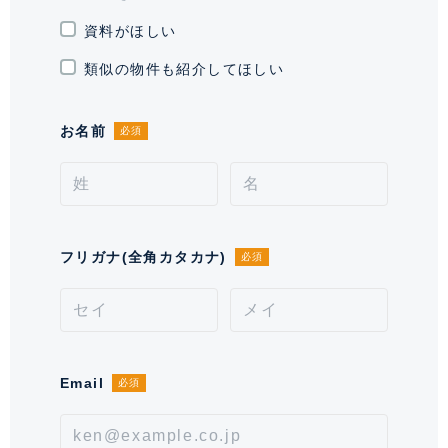
敷地権利
所有権
資料がほしい
現況
空室
類似の物件も紹介してほしい
引渡時期
即
お名前
必須
施工業者
戸田建設株式会社
管理会社
株式会社東急コニュニティー
管理 / 勤務形態
全部委託 / 日勤管理
フリガナ(全角カタカナ)
必須
駐車場
空有 ※空き状況をお問い合わせくだ
さい。
通学区域小学校
長谷戸小学校(約200m)
Email
必須
通学経路
備考
【その他費用】ルーフバルコニー使用