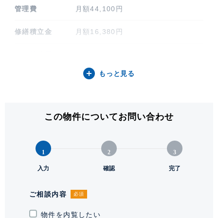
管理費
月額44,100円
修繕積立金
月額16,380円
その他費用
月額 合計2,225円（細目は備考項目
をご参照ください）
もっと見る
間取り / 方位
2LDK / 南西
専有面積
101.46㎡ (30.69坪)
この物件についてお問い合わせ
バルコニー関連
55.01㎡
1
2
3
階建 / 所在階
地上10階 地下2階建 / 5階部分
入力
確認
完了
構造 / 総戸数
鉄筋コンクリート造 / 128戸
ご相談内容
必須
竣工
2007年2月
物件を内覧したい