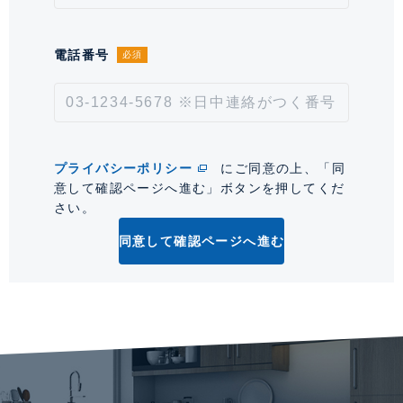
料：1,700 円／月 【その他費用】
インターネット保守料：210 円／
月 【その他費用】TV再送信料：
電話番号
必須
315 円／月
取引形態
仲介
情報更新日
2026年7月31日
プライバシーポリシー
にご同意の上、「同
意して確認ページへ進む」ボタンを押してくだ
次回更新予定日
2026年8月14日
さい。
*「交通/駅徒歩」とは、当該物件の最寄駅(路線)、バス停、およびそこまでの徒歩所要
同意して確認ページへ進む
時間を表示します。
0