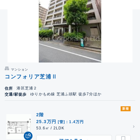
マンション
コンフォリア芝浦Ⅱ
港区芝浦２
住所
ゆりかもめ線 芝浦ふ頭駅 徒歩7分ほか
交通/駅徒歩
新着
2階
25.3万円
[管]：1.4万円
53.6㎡ / 2LDK