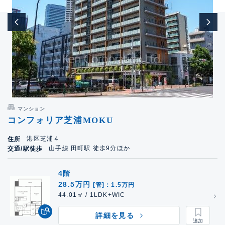
マンション
コンフォリア芝浦MOKU
港区芝浦４
住所
山手線 田町駅 徒歩9分ほか
交通/駅徒歩
4階
28.5万円
[管]：1.5万円
44.01㎡ / 1LDK+WIC
詳細を見る