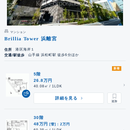
マンション
Brillia Tower 浜離宮
港区海岸１
住所
山手線 浜松町駅 徒歩6分ほか
交通/駅徒歩
新着
5階
26.8万円
40.08㎡ / 1LDK
詳細を見る
30階
48万円
[管]：2万円