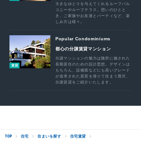
大きなゆとりを与えてくれるルーフバル
コニーやルーフテラス。憩いのひとと
き、ご家族やお友達とパーティなど、楽
しみ方は様々。
Popular Condominiums
都心の分譲賃貸マンション
分譲マンションの魅力は随所に施された
長期居住のための設計思想。デザインは
賃貸
もちろん、設備面などにも高いグレード
が追求された居室を借りて住まう贅沢、
分譲賃貸をご紹介いたします。
TOP
住宅
住まいを探す
住宅賃貸