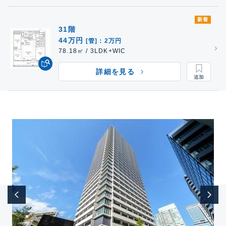
新着
31階
44万円
[管]：2万円
78.18㎡ / 3LDK+WIC
詳細を見る