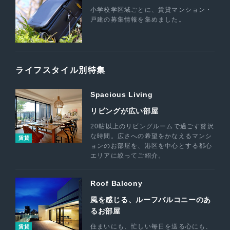
小学校学区域ごとに、賃貸マンション・
戸建の募集情報を集めました。
ライフスタイル別特集
Spacious Living
リビングが広い部屋
20帖以上のリビングルームで過ごす贅沢
な時間。広さへの希望をかなえるマンシ
賃貸
ョンのお部屋を、港区を中心とする都心
エリアに絞ってご紹介。
Roof Balcony
風を感じる、ルーフバルコニーのあ
るお部屋
住まいにも、忙しい毎日を送る心にも、
賃貸