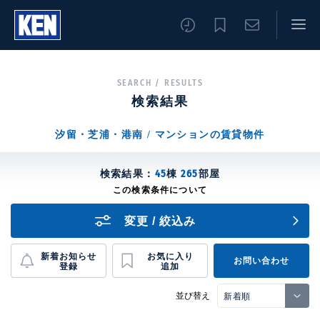
SEARCH / RESULTS
検索結果
汐留・芝浦・港南 / マンションの賃貸物件
検索結果：
45
棟
265
部屋
変更 / 絞込み
新着お知らせ
お気に入り
お問い合わせ
登録
追加
並び替え