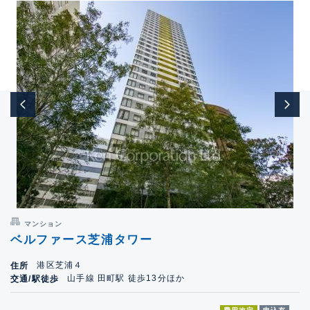
マンション
ベルファース芝浦タワー
港区芝浦４
住所
山手線 田町駅 徒歩13分ほか
交通/駅徒歩