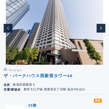
マンション
ザ・パークハウス西新宿タワー60
新宿区西新宿５
住所
都営大江戸線 西新宿五丁目駅 徒歩9分ほか
交通/駅徒歩
新着
23階