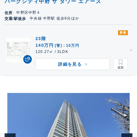
パークシティ中野 ザ タワー エアーズ
中野区中野４
住所
中央線 中野駅 徒歩6分ほか
交通/駅徒歩
新着
23階
140万円
[管]：10万円
120.27㎡ / 3LDK
詳細を見る