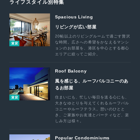
ライフスタイル別特集
Spacious Living
リビングが広い部屋
20帖以上のリビングルームで過ごす贅沢
な時間。広さへの希望をかなえるマンシ
賃貸
ョンのお部屋を、港区を中心とする都心
エリアに絞ってご紹介。
Roof Balcony
風を感じる、ルーフバルコニーのあ
るお部屋
住まいにも、忙しい毎日を送る心にも、
賃貸
大きなゆとりを与えてくれるルーフバル
コニーやルーフテラス。憩いのひとと
き、ご家族やお友達とパーティなど、楽
しみ方は様々。
Popular Condominiums