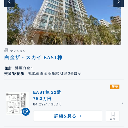
マンション
白金ザ・スカイ EAST棟
港区白金１
住所
南北線 白金高輪駅 徒歩3分ほか
交通/駅徒歩
新着
EAST棟 22階
79.3万円
84.29㎡ / 3LDK
詳細を見る