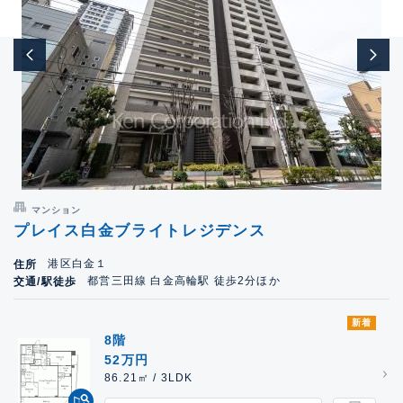
マンション
プレイス白金ブライトレジデンス
港区白金１
住所
都営三田線 白金高輪駅 徒歩2分ほか
交通/駅徒歩
新着
8階
52万円
86.21㎡ / 3LDK