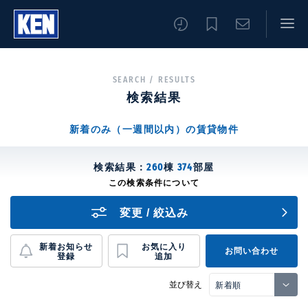
SEARCH / RESULTS
検索結果
新着のみ（一週間以内）の賃貸物件
検索結果：
260
棟
374
部屋
変更 / 絞込み
新着お知らせ
お気に入り
お問い合わせ
登録
追加
並び替え