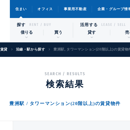
住まい
オフィス
事業用不動産
企業・グループ情
探す
活用する
RENT / BUY
LEASE / SELL
借りる
買う
貸す
売
宅賃貸
沿線・駅から探す
豊洲駅, タワーマンション(20階以上)の賃貸物
SEARCH / RESULTS
検索結果
豊洲駅 / タワーマンション(20階以上)の賃貸物件