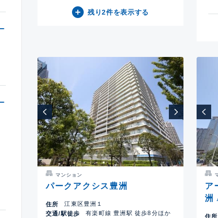
残り2件を表示する
マンション
パークアクシス豊洲
ア
洲
江東区豊洲１
住所
有楽町線 豊洲駅 徒歩8分ほか
交通/駅徒歩
住所