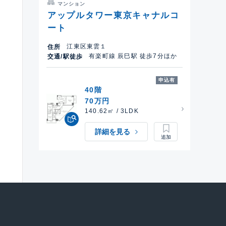
マンション
アップルタワー東京キャナルコ
ート
江東区東雲１
住所
有楽町線 辰巳駅 徒歩7分ほか
交通/駅徒歩
申込有
40階
70万円
140.62㎡ / 3LDK
詳細を見る