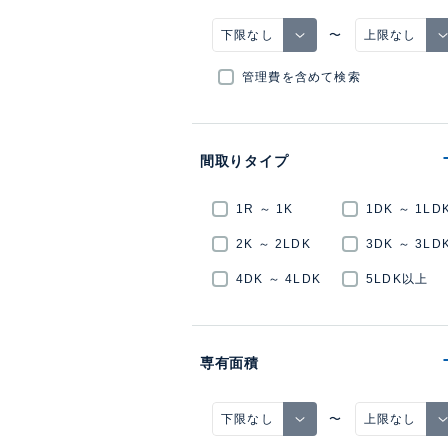
〜
管理費を含めて検索
間取りタイプ
1R ～ 1K
1DK ～ 1LD
2K ～ 2LDK
3DK ～ 3LD
4DK ～ 4LDK
5LDK以上
専有面積
〜