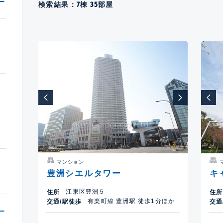
検索結果：
7
棟
35
部屋
マンション
豊洲シエルタワー
キ
江東区豊洲５
住所
住所
有楽町線 豊洲駅 徒歩1分ほか
交通/駅徒歩
交通