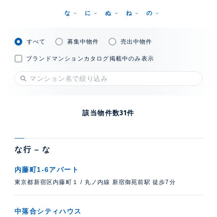
な
に
ぬ
ね
の
すべて
募集中物件
売出中物件
ブランドマンションカタログ掲載中のみ表示
該当物件数
31
件
な行 – な
内藤町1-6アパート
東京都新宿区内藤町１
/
丸ノ内線 新宿御苑前駅 徒歩7分
中落合シティハウス