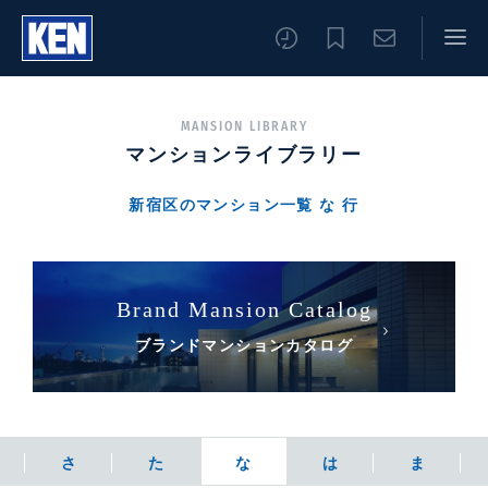
MANSION LIBRARY
マンションライブラリー
新宿区
のマンション一覧
な
行
Brand Mansion Catalog
ブランドマンションカタログ
さ
た
な
は
ま