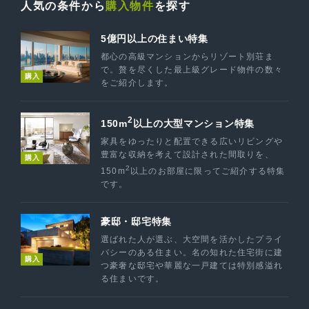
人気の条件から
購入物件
を探す
5億円以上の住まい特集
都心の高級マンションからリゾート別荘ま
で。贅を尽くした最上級グレード物件の数々
購入
をご紹介します。
2
150m
以上の大型マンション特集
家具をゆったりと配置できる広いリビングや
豊富な収納を考えて設計された間取りを、
購入
2
150m
以上のお部屋に限ってご紹介する特集
です。
豪邸・邸宅特集
選ばれた人が選ぶ、大空間を活かしたプライ
バシーのある住まい。名の知れた住宅街に建
購入
つ豪奢な邸宅や華麗な一戸建ては特別感溢れ
る住まいです。