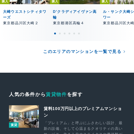
購入
購入
購入
大崎ウエストシティタワ
D’クラディアイヴァン高
ル・サンク大崎
ーズ
輪
ワー
東京都品川区大崎２
東京都港区高輪４
東京都品川区大
このエリアのマンションを一覧で見る
人気の条件から
賃貸物件
を探す
賃料100万円以上のプレミアムマンショ
ン
「プレミアム」と呼ぶにふさわしい設計、最
賃貸
新の設備、そして心温まるクオリティの高い