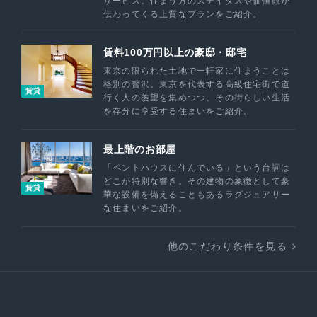
サービス。住まう方のステイタスや価値観が
伝わってくる上質なプランをご紹介。
賃料100万円以上の豪邸・邸宅
東京の限られた土地で一軒家に住まうことは
格別の贅沢。東京を代表する高級住宅街で道
賃貸
行く人の羨望を集めつつ、その街らしい生活
を存分に享受する住まいをご紹介。
最上階のお部屋
「ペントハウスに住んでいる」という台詞は
どこか特別な響き。その建物の象徴として豪
賃貸
華な設備を備えることもあるラグジュアリー
な住まいをご紹介。
他のこだわり条件を見る