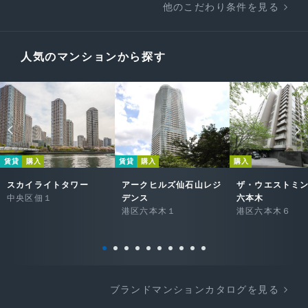
他のこだわり条件を見る
人気のマンションから探す
賃貸
購入
賃貸
購入
購入
スカイライトタワー
アークヒルズ仙石山レジ
ザ・ウエストミ
中央区佃１
デンス
六本木
港区六本木１
港区六本木６
ブランドマンションカタログを見る