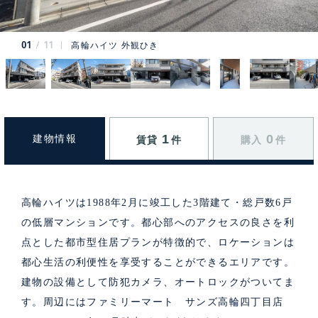
01
11
高輪ハイツ 外観ひき
1
0
建物情報
賃貸
件
購入
件
高輪ハイツは1988年2月に竣工した3階建て・総戸数6戸
の低層マンションです。都心部へのアクセスの良さを利
点とした都市型住居プランが特徴的で、ロケーションは
都心生活の利便性を享受することができるエリアです。
建物の設備として防犯カメラ、オートロックがついてま
す。周辺にはファミリーマート サンズ高輪四丁目店