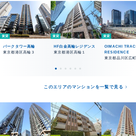
賃貸
賃貸
賃貸
パークタワー高輪
HF白金高輪レジデンス
OIMACHI TRA
東京都港区高輪３
東京都港区高輪１
RESIDENCE
東京都品川区広
このエリアのマンションを一覧で見る