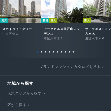
賃貸
賃貸
購入
購入
スカイライトタワー
アークヒルズ仙石山レジ
ザ・ウエストミ
中央区佃１
デンス
六本木
港区六本木１
港区六本木６
ブランドマンションカタログを見る
地域から探す
人気エリアから探す
区から探す