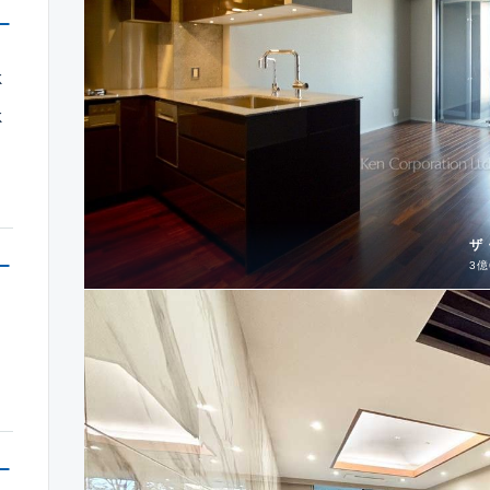
K
K
ザ
3億