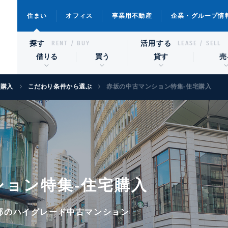
住まい
オフィス
事業用不動産
企業・グループ情
探す
活用する
RENT / BUY
LEASE / SELL
借りる
買う
貸す
売
宅購入
こだわり条件から選ぶ
赤坂の中古マンション特集-住宅購入
ション特集-住宅購入
部のハイグレード中古マンション