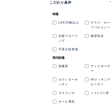
こだわり条件
特徴
LDK30帖以上
テラス・ルー
フバルコニー
全面フローリ
眺望良好
ング
平置き駐車場
室内設備
床暖房
ディスポーザ
ー
カウンターキ
IHクッキング
ッチン
ヒーター
ガスコンロ
トイレ2ヶ所
オール電化