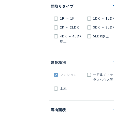
間取りタイプ
1R ～ 1K
1DK ～ 1LD
2K ～ 2LDK
3DK ～ 3LD
4DK ～ 4LDK
5LDK以上
以上
建物種別
マンション
一戸建て・テ
ラスハウス等
土地
専有面積