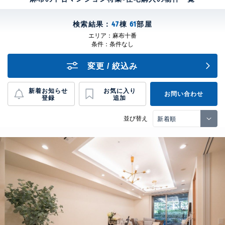
検索結果：
47
棟
61
部屋
エリア：
麻布十番
条件：
条件なし
変更 / 絞込み
新着お知らせ
お気に入り
お問い合わせ
登録
追加
並び替え