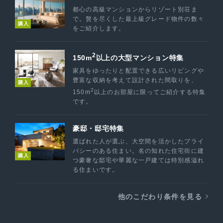
都心の高級マンションからリゾート別荘ま
で。贅を尽くした最上級グレード物件の数々
購入
をご紹介します。
2
150m
以上の大型マンション特集
家具をゆったりと配置できる広いリビングや
豊富な収納を考えて設計された間取りを、
購入
2
150m
以上のお部屋に限ってご紹介する特集
です。
豪邸・邸宅特集
選ばれた人が選ぶ、大空間を活かしたプライ
バシーのある住まい。名の知れた住宅街に建
購入
つ豪奢な邸宅や華麗な一戸建ては特別感溢れ
る住まいです。
他のこだわり条件を見る