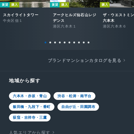
賃貸
購入
賃貸
購入
購入
スカイライトタワー
アークヒルズ仙石山レジ
ザ・ウエストミ
中央区佃１
デンス
六本木
港区六本木１
港区六本木６
ブランドマンションカタログを見る
地域から探す
六本木・赤坂・青山
渋谷・松涛・南平台
飯田橋・九段下・番町
自由が丘・田園調布
荻窪・吉祥寺・三鷹
人気エリアから探す