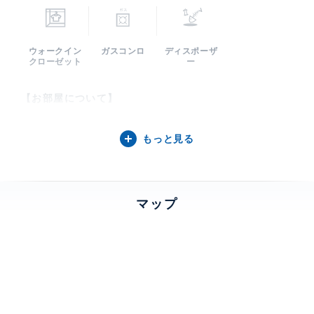
ウォークイン
ガスコンロ
ディスポーザ
クローゼット
ー
【お部屋について】
KEN企画によるリノベーション完成(2026年5月)。大型
もっと見る
WIC・ミニバー・パントリー・マスターバス大型サイズ
を備えたゆとりある3LDK。LD41帖・独立したキッチ
ン14帖。
マップ
【フロレゾン南麻布について】
南麻布4丁目の落ち着いた邸宅街に佇む重厚感あるRC造
レジデンス。都心にいながら緑に囲まれた静穏な住環境
Master bedroom（WIC & Master bathroom）
を実現。KEN企画プロデュースにて2026年完成外装・
共用部リニューアル完成。各住戸駐車場シャッター付平
マスターベッドルームでも天井を折り上げ、間接照明で落ち