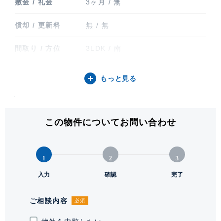
敷金 / 礼金
3ヶ月 / 無
償却 / 更新料
無 / 無
間取り / 方位
3LDK / 南
専有面積
263.41㎡ (79.68坪)
もっと見る
バルコニー関連
専用庭
Living & Dining room
階建 / 所在階
地上6階建 / 1階部分
この物件についてお問い合わせ
構造 / 総戸数
鉄筋コンクリート造 / 4戸
リビング・ダイニングに設けられていた段差を解消し、約
1
2
3
41.0帖の空間をひと続きのフラットな設えへ刷新。折り上
竣工
1988年8月
入力
確認
完了
げ天井と間接照明が空間に奥行きをもたらし、ゆったりとし
入居可能日
要相談
た印象に仕上げています。木の温もりを感じるフローリング
ご相談内容
必須
に加え、壁面や床の一部には大理石調タイルを採用し、上質
駐車場
有 1台 無料
なアクセントをプラス。大きなガラス面の先に広がる緑景