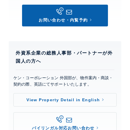
システム(SECOM):利用料金は賃貸人負担。■その他設
備:主寝室浴室電動ブラインド・グラスリンサー・製氷
機
お問い合わせ・内覧予約
建物設備・施設
エレベーター、 トランクルーム、 敷地内ゴミ置場、 デ
ィンプルキー、 防犯センサー付き窓、 TVモニター付き
外資系企業の総務人事部・パートナーが外
インターホン、 各住戸トランクルーム・専有部SECOM
セキュリティ
国人の方へ
ケン・コーポレーション 外国部が、物件案内・商談・
フロレゾン南麻布
契約の際、英語にてサポートいたします。
建物詳細
View Property Detail in English
0
バイリンガル対応お問い合わせ