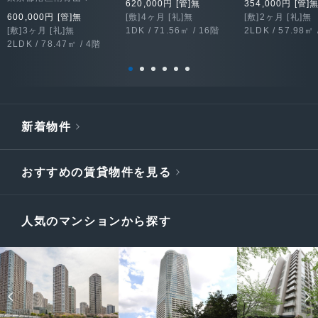
620,000円 [管]無
354,000円 [管]
600,000円 [管]無
[敷]4ヶ月 [礼]無
[敷]2ヶ月 [礼]無
[敷]3ヶ月 [礼]無
1DK / 71.56㎡ / 16階
2LDK / 57.98㎡ 
2LDK / 78.47㎡ / 4階
新着物件
おすすめの賃貸物件を見る
人気のマンションから探す