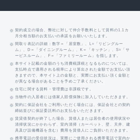
契約成立の場合、弊社に対して仲介手数料として賃料の1.1カ
月分相当額のお支払いの承諾をお願いいたします。
間取り表記の詳細：数字＝「居室数」、L=「リビングルー
ム」、D＝「ダイニングルーム」、K＝「キッチン」、S=「サ
ービスルーム」、F＝「ファミリールーム」を指します。
本サイト記載の金額のうち消費税課税となるものについては、
支払時点で適用される税率により算出された金額でお支払い頂
きますので、本サイト上の金額と、実際にお支払い頂く金額と
が異なる場合があることを予めご了承ください。
住宅に関する賃料・管理費は非課税です。
当物件の入居者には借家人賠償保険に加入していただきます。
契約に保証会社をご利用いただく場合には、保証会社との契約
締結並びに保証委託料のお支払をいただきます。
賃貸借契約が終了した場合、賃借人または居住者の使用状況や
清掃状況にかかわらず、室内清掃（カーペット、壁、天井、建
具及び設備機器を含む）費用を賃借人にご負担いただきます。
携帯電話の受信状況は、実際にご使用される携帯電話で室内か