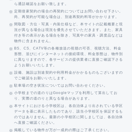
ら通話確認をお願い致します。
定期借家契約の場合の再契約についてはお問い合わせ下さい。
尚、再契約が可能な場合は、別途再契約料等がかかります。
間取図・方位・写真・内装仕様など、本サイトの記載概要と現
況が異なる場合は現況を優先させていただきます。また、家具
付き等の表示がある場合を除き、写真中の家具・調度品などは
物件に含まれません。
BS、CS、CATV等の各種放送の視聴の可否、視聴方法、料金
形態、並びにインターネットの接続環境、料金形態は、物件別
に異なりますので、各サービスの提供業者に直接ご確認下さる
ようお願いいたします。
設備、施設は別途契約や利用料金がかかるものもございますの
でご確認をお願いいたします。
駐車場の空き状況についてはお問い合わせください。
小学校までの道のりはGoogleマップを利用して算出してお
り、実際の道のりと異なる場合があります。
本サイトにおける小学校区は、各自治体より出されている学区
データを基に表示したものであり、該当小学校区を保証するも
のではありません。最新の小学校区に関しましては、各自治体
へ直接ご確認ください。
掲載している物件が万が一成約の際はご了承ください。