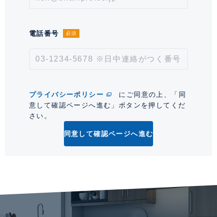
約時月額賃料等の40%、継続保証料:毎月月額賃料等の
1%(※保証委託最低金額 初回5万円、継続 月次1000
円)。【年次型】初回保証料:契約時月額賃料等の50%、
電話番号
必須
継続保証料:毎年1万円。※契約型は保証会社による。
情報更新日
2026年8月7日
次回更新予定日
2026年8月21日
プライバシーポリシー
にご同意の上、「同
意して確認ページへ進む」ボタンを押してくだ
*「交通/駅徒歩」とは、当該物件の最寄駅(路線)、バス停、およびそこまでの徒歩所要
さい。
時間を表示します。
同意して確認ページへ進む
0
Kitchen & Bar
独立していたファミリールームとキッチンを一体化し、パン
トリーとバーエリアを新設。石のマテリアルで統一したバー
カウンターには、浄水器や製氷機、グラスリンサーを備えて