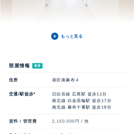
もっと見る
Building
南麻布4丁目の閑静な邸宅地に佇む、重厚感のあるRC造レ
部屋情報
賃貸
ジデンス。各住戸にシャッター付き平置き駐車場1台分とト
住所
港区南麻布４
ランクルーム1区画を備えています。1フロア1住戸の設計に
より、高いプライバシー性を確保しています。
交通/駅徒歩*
日比谷線 広尾駅 徒歩11分
南北線 白金高輪駅 徒歩17分
南北線 麻布十番駅 徒歩18分
賃料 / 管理費
2,150,000円 / 無