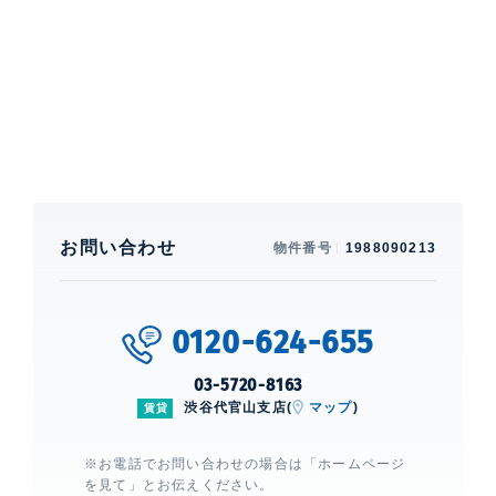
置1台分・トランクルーム1区画利用可能。1フロア1住
着きのある空間に。隣接する大型のウォークインクローゼッ
戸。
トは、豊富な収納力に加え、ゆとりある動線と上質な内装に
より、まるでドレスルームのような仕様となっています。さ
特徴
楽器相談、 閑静な住宅街、 角部屋、 1フロア1
らにその先には、ゴールドをあしらった大きなミラーやダブ
住戸、 専用庭、 テラス、 ウッドデッキ、 2面採
ルボウルの洗面台、ゆったりとしたバスタブを備えたマスタ
光、 LDK30帖以上、 床暖房、 一部フローリン
ーバスを配置。窓の外に広がる緑景とともに、ホテルライク
グ、 一部カーペット
なプライベート空間を形成しています。
部屋設備
お問い合わせ
物件番号
1988090213
全室エアコン、 給湯、 室内洗濯機置場、 浴室乾燥機、
24時間換気システム、 オートバス、 ビューバス、 追
焚、 洗浄機能付便座、 バストイレ別、 トイレ3ヶ所以
0120-624-655
上、 バス2ヶ所、 洗面所独立、 トランクルーム、 クロ
ーゼット、 ウォークインクローゼット、 シューズイン
03-5720-8163
クローゼット、 シューズクローゼット、 ピクチャーレ
渋谷代官山支店(
マップ
)
賃貸
ール、 ガスコンロ、 コンロ4口、 オーブン、 ディスポ
ーザー、 食洗機、 浄水器、 システムキッチン、
※お電話でお問い合わせの場合は「ホームページ
CATV、 BS、 CS、 光、 ■インターネット:NTTフレッ
を見て」とお伝えください。
ツ光マンションタイプGoldプラ1Gbps)■セキュリティ