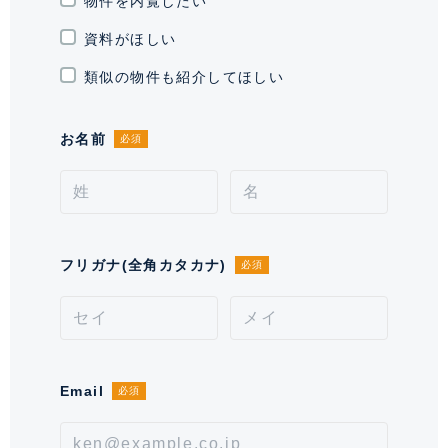
物件を内覧したい
が、室内に心地よい開放感をもたらします。
駐輪場・バイク置
駐輪場有り 駐車場内スペース部屋
資料がほしい
き場
で指定(地下駐車場NO.4区画内101
～301)
類似の物件も紹介してほしい
通学区域小学校
本村小学校(約300m)
お名前
必須
契約形態
定期借家契約
契約期間（期日）
3年
入居諸条件
ペット相談(中型犬15㎏迄相談・匹
フリガナ(全角カタカナ)
必須
数含め相談ください。)、 住居兼事
務所不可、 保証会社必須
備考
■退去時:室内清掃費1,320円(税込)/㎡■ペット飼育時:敷
Email
必須
金1ヶ月上乗せ■鍵紛失時のシリンダー交換費
用:285,362円賃借人負担※直ちに管理会社へ報告必要
となります。■保証会社必須。【月次型】初回保証料:契