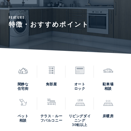
います。素材感を揃えた端正なデザインと充実した設備が調
和し、住戸では珍しい本格的なバー空間を実現。プライベー
FEATURE
トな時間を楽しむ場としてはもちろん、ゲストをもてなすシ
特徴・おすすめポイント
ーンにもふさわしい空間となっています。
閑静な
角部屋
オート
駐車場
住宅街
ロック
相談
ペット
テラス・ルー
リビングダイ
床暖房
相談
フバルコニー
ニング
30帖以上