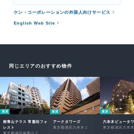
ケン・コーポレーションの外国人向けサービス
English Web Site
同じエリアのおすすめ物件
内覧レポート
外部サイト（TOKYO RENT）
賃貸
賃貸
賃貸
南青山テラス 常盤松フォ
アークタワーズ
六本木ビュータ
レスト
東京都港区六本木１
東京都港区六本
東京都港区南青山７