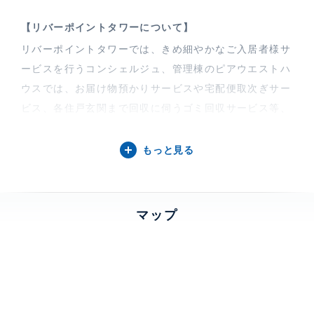
【リバーポイントタワーについて】
リバーポイントタワーでは、きめ細やかなご入居者様サ
ービスを行うコンシェルジュ、管理棟のピアウエストハ
ウスでは、お届け物預かりサービスや宅配便取次ぎサー
ビス、各住戸玄関まで回収に伺うゴミ回収サービス等、
ワンランク上のホスピタリティ溢れるサービスが、まる
でホテルに住んでいるかのような生活を演出します。
もっと見る
特徴
楽器相談、 バルコニー、 一部フロー
リング
マップ
部屋設備
エアコン、 給湯、 室内洗濯機置場、 浴室乾燥機、 追
焚、 洗浄機能付便座、 バストイレ別、 洗面所独立、
クローゼット、 シューズクローゼット、 IHクッキング
ヒーター、 グリル付き、 コンロ3口、 オーブン、 シス