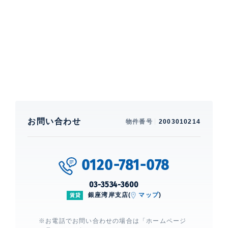
テムキッチン、 BS、 CS、 光、 ネット使用料不要
建物設備・施設
エレベーター、 フロントサービス、
コンシェルジュサービス、 オートロ
ック、 TVモニター付きインターホ
ン、 24時間有人管理
リバーポイントタワー
建物詳細
お問い合わせ
物件番号
2003010214
0
0120-781-078
03-3534-3600
銀座湾岸支店(
マップ
)
賃貸
※お電話でお問い合わせの場合は「ホームページ