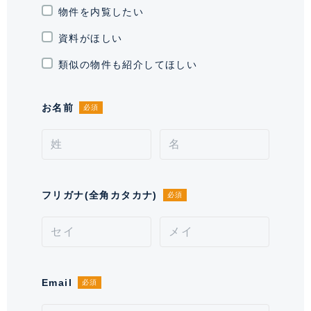
き場
物件を内覧したい
最新の空き状況はご確認ください
資料がほしい
通学区域小学校
佃島小学校(約100m)
類似の物件も紹介してほしい
契約形態
普通借家契約
お名前
必須
契約期間（期日）
2年
入居諸条件
ペット不可、 住居兼事務所不可、
保証会社必須
備考
フリガナ(全角カタカナ)
必須
■鍵交換費用が別途発生致します。■口座振替の場合手
数料が発生いたします。 ■保証会社必須。【月次型】
初回保証料:契約時月額賃料等の40%、継続保証料:毎月
月額賃料等の1%(※保証委託最低金額 初回5万円、継
続 月次1000円)。【年次型】初回保証料:契約時月額
Email
必須
賃料等の50%、継続保証料:毎年1万円。※契約型は保証
会社による。