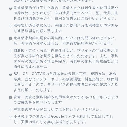
締結並びに保証委託料のお支払をいただきます。
賃貸借契約が終了した場合、賃借人または居住者の使用状況や
清掃状況にかかわらず、室内清掃（カーペット、壁、天井、建
具及び設備機器を含む）費用を賃借人にご負担いただきます。
携帯電話の受信状況は、実際にご使用される携帯電話で室内か
ら通話確認をお願い致します。
定期借家契約の場合の再契約についてはお問い合わせ下さい。
尚、再契約が可能な場合は、別途再契約料等がかかります。
間取図・方位・写真・内装仕様など、本サイトの記載概要と現
況が異なる場合は現況を優先させていただきます。また、家具
付き等の表示がある場合を除き、写真中の家具・調度品などは
物件に含まれません。
BS、CS、CATV等の各種放送の視聴の可否、視聴方法、料金
形態、並びにインターネットの接続環境、料金形態は、物件別
に異なりますので、各サービスの提供業者に直接ご確認下さる
ようお願いいたします。
設備、施設は別途契約や利用料金がかかるものもございますの
でご確認をお願いいたします。
駐車場の空き状況についてはお問い合わせください。
小学校までの道のりはGoogleマップを利用して算出してお
り、実際の道のりと異なる場合があります。