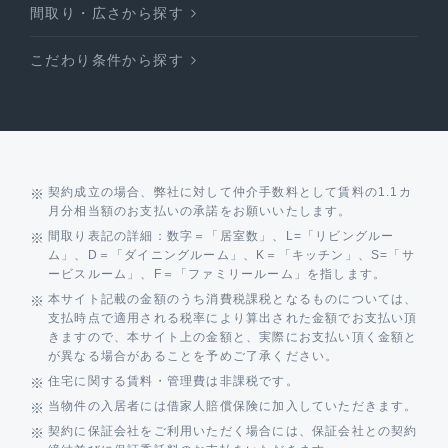
間取り・広さから探す
こだわり条件から探す
契約成立の場合、弊社に対して仲介手数料として賃料の1.1カ
月分相当額のお支払いの承諾をお願いいたします。
間取り表記の詳細：数字＝「居室数」、L=「リビングルー
ム」、D＝「ダイニングルーム」、K＝「キッチン」、S=「サ
ービスルーム」、F＝「ファミリールーム」を指します。
本サイト記載の金額のうち消費税課税となるものについては、
支払時点で適用される税率により算出された金額でお支払い頂
きますので、本サイト上の金額と、実際にお支払い頂く金額と
が異なる場合があることを予めご了承ください。
住宅に関する賃料・管理費は非課税です。
当物件の入居者には借家人賠償保険に加入していただきます。
契約に保証会社をご利用いただく場合には、保証会社との契約