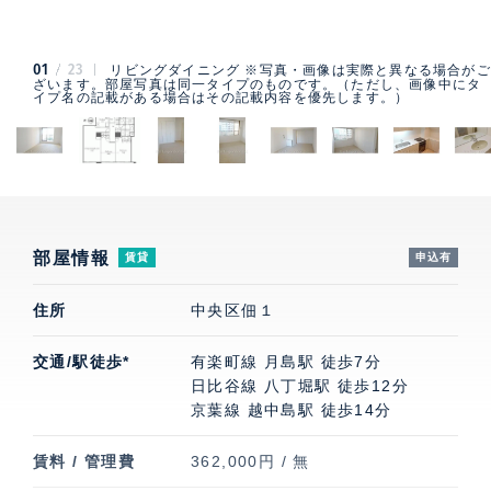
01
23
リビングダイニング ※写真・画像は実際と異なる場合がご
ざいます。部屋写真は同一タイプのものです。（ただし、画像中にタ
イプ名の記載がある場合はその記載内容を優先します。）
部屋情報
賃貸
申込有
住所
中央区佃１
交通/駅徒歩*
有楽町線 月島駅 徒歩7分
日比谷線 八丁堀駅 徒歩12分
京葉線 越中島駅 徒歩14分
賃料 / 管理費
362,000円 / 無