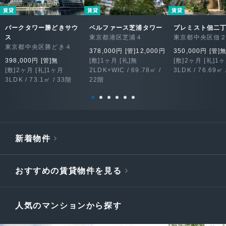
賃貸
賃貸
賃貸
パークタワー勝どきサウ
ベルファース芝浦タワー
プレミスト佃二
ス
東京都港区芝浦４
東京都中央区佃
東京都中央区勝どき４
378,000円 [管]12,000円
350,000円 [管]
398,000円 [管]無
[敷]1ヶ月 [礼]無
[敷]2ヶ月 [礼]1
[敷]2ヶ月 [礼]1ヶ月
2LDK+WIC / 69.78㎡ /
3LDK / 76.69㎡ 
3LDK / 73.1㎡ / 33階
22階
新着物件
おすすめの賃貸物件を見る
人気のマンションから探す