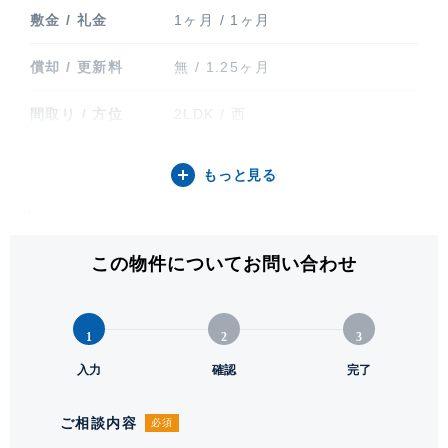
敷金 / 礼金
1ヶ月 / 1ヶ月
償却 / 更新料
無 / 1.25ヶ月
間取り / 方位
2LDK / 西
専有面積
71.30㎡ (21.56坪)
もっと見る
バルコニー関連
バルコニー(15㎡)
階建 / 所在階
地上40階 地下2階建 / 5階部分
この物件についてお問い合わせ
構造 / 総戸数
鉄骨鉄筋コンクリート造 / 390戸
1
2
3
竣工
1989年4月
入力
確認
完了
入居可能日
即
ご相談内容
必須
駐輪場・バイク置
駐輪場有り 有料。1住戸2台まで。