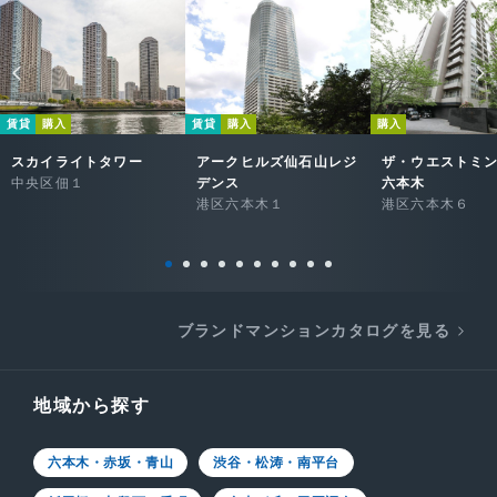
賃貸
購入
賃貸
購入
購入
スカイライトタワー
アークヒルズ仙石山レジ
ザ・ウエストミ
中央区佃１
デンス
六本木
港区六本木１
港区六本木６
ブランドマンションカタログを見る
地域から探す
六本木・赤坂・青山
渋谷・松涛・南平台