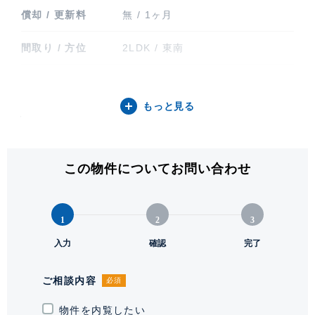
償却 / 更新料
無 / 1ヶ月
間取り / 方位
2LDK / 東南
専有面積
112.53㎡ (34.04坪)
もっと見る
バルコニー関連
バルコニー(6㎡)
階建 / 所在階
地上7階 地下2階建 / 1階部分
この物件についてお問い合わせ
構造 / 総戸数
鉄筋コンクリート造 / 71戸
竣工
1993年7月
1
2
3
入力
確認
完了
入居可能日
即
駐輪場・バイク置
駐輪場有り 1台無料。最新の空き
ご相談内容
必須
き場
状況はご確認ください
物件を内覧したい