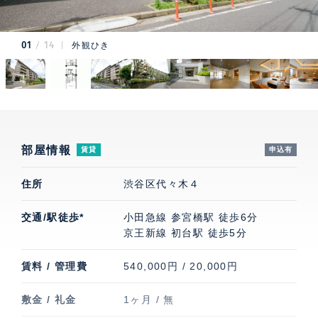
01
14
外観ひき
部屋情報
賃貸
申込有
住所
渋谷区代々木４
交通/駅徒歩*
小田急線 参宮橋駅 徒歩6分
京王新線 初台駅 徒歩5分
賃料 / 管理費
540,000円 / 20,000円
敷金 / 礼金
1ヶ月 / 無