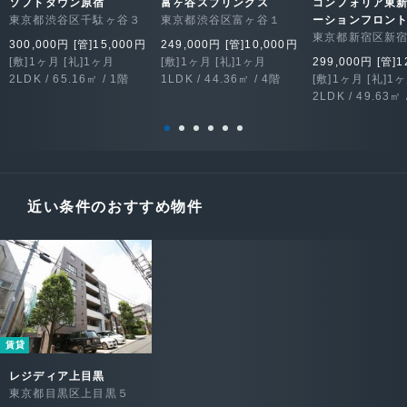
ソフトタウン原宿
富ヶ谷スプリングス
コンフォリア東
東京都渋谷区千駄ヶ谷３
東京都渋谷区富ヶ谷１
ーションフロン
東京都新宿区新
300,000円 [管]15,000円
249,000円 [管]10,000円
[敷]1ヶ月 [礼]1ヶ月
[敷]1ヶ月 [礼]1ヶ月
299,000円 [管]1
2LDK / 65.16㎡ / 1階
1LDK / 44.36㎡ / 4階
[敷]1ヶ月 [礼]1
2LDK / 49.63㎡ 
近い条件のおすすめ物件
賃貸
レジディア上目黒
東京都目黒区上目黒５