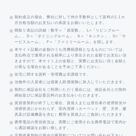
契約成立の場合、弊社に対して仲介手数料として賃料の1.1カ
月分相当額のお支払いの承諾をお願いいたします。
間取り表記の詳細：数字＝「居室数」、L=「リビングルー
ム」、D＝「ダイニングルーム」、K＝「キッチン」、S=「サ
ービスルーム」、F＝「ファミリールーム」を指します。
本サイト記載の金額のうち消費税課税となるものについては、
支払時点で適用される税率により算出された金額でお支払い頂
きますので、本サイト上の金額と、実際にお支払い頂く金額と
が異なる場合があることを予めご了承ください。
住宅に関する賃料・管理費は非課税です。
当物件の入居者には借家人賠償保険に加入していただきます。
契約に保証会社をご利用いただく場合には、保証会社との契約
締結並びに保証委託料のお支払をいただきます。
賃貸借契約が終了した場合、賃借人または居住者の使用状況や
清掃状況にかかわらず、室内清掃（カーペット、壁、天井、建
具及び設備機器を含む）費用を賃借人にご負担いただきます。
携帯電話の受信状況は、実際にご使用される携帯電話で室内か
ら通話確認をお願い致します。
定期借家契約の場合の再契約についてはお問い合わせ下さい。