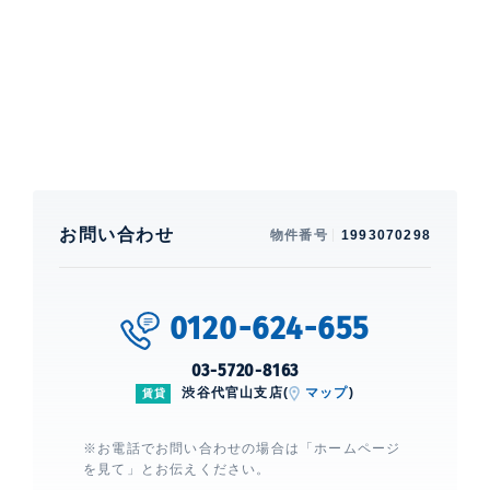
特徴
閑静な住宅街、 メゾネット、 バルコ
ニー、 LDK20帖以上
部屋設備
エアコン、 給湯、 室内洗濯機置場、 追焚、 バストイ
レ別、 洗面所独立、 クローゼット、 ウォークインクロ
ーゼット、 シューズクローゼット、 グリル付き、 コン
ロ3口、 システムキッチン、 CATV、 BS
お問い合わせ
物件番号
1993070298
建物設備・施設
エレベーター、 宅配ボックス、 敷地
内ゴミ置場、 フロントサービス、 コ
ンシェルジュサービス、 オートロッ
0120-624-655
ク、 TVモニター付きインターホン、
日勤管理
03-5720-8163
渋谷代官山支店(
マップ
)
賃貸
参宮橋マンション
建物詳細
※お電話でお問い合わせの場合は「ホームページ
を見て」とお伝えください。