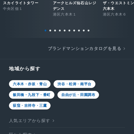
スカイライトタワー
アークヒルズ仙石山レジ
ザ・ウエストミ
中央区佃１
デンス
六本木
港区六本木１
港区六本木６
ブランドマンションカタログを見る
地域から探す
六本木・赤坂・青山
渋谷・松涛・南平台
飯田橋・九段下・番町
自由が丘・田園調布
荻窪・吉祥寺・三鷹
人気エリアから探す