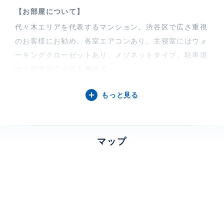
【お部屋について】
代々木エリアを代表するマンション。渋谷区で広さ重視
のお客様にお勧め。各室エアコンあり。主寝室にはウォ
ーキングクローゼットあり。メゾネットタイプ。駐車場
は大型車対応の地下機械式。
もっと見る
【参宮橋マンションについて】
参宮橋マンションは山手通りから一本入った角地に建
つ、地下2階付・7階建ての賃貸専用マンションです。
マップ
高級感のあるエントランスロビー内カウンターにはコン
シアージュが常駐しており、行き届いたサービスで快適
な暮らしをサポートいたします。代々木公園(徒歩14分)
や新宿中央公園(徒歩14分)など、緑豊かなロケーション
です。