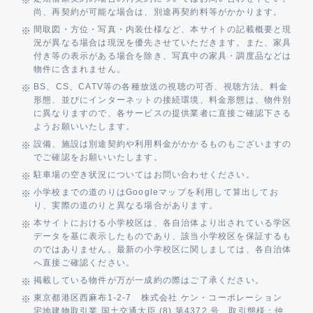
尚、再契約が可能な場合は、別途再契約料等がかかります。
間取図・方位・写真・内装仕様など、本サイトの記載概要と現
況が異なる場合は現況を優先させていただきます。また、家具
付き等の表示がある場合を除き、写真中の家具・調度品などは
物件に含まれません。
BS、CS、CATV等の各種放送の視聴の可否、視聴方法、料金
形態、並びにインターネットの接続環境、料金形態は、物件別
に異なりますので、各サービスの提供業者に直接ご確認下さる
ようお願いいたします。
設備、施設は別途契約や利用料金がかかるものもございますの
でご確認をお願いいたします。
駐車場の空き状況についてはお問い合わせください。
小学校までの道のりはGoogleマップを利用して算出してお
り、実際の道のりと異なる場合があります。
本サイトにおける小学校区は、各自治体より出されている学区
データを基に表示したものであり、該当小学校区を保証するも
のではありません。最新の小学校区に関しましては、各自治体
へ直接ご確認ください。
掲載している物件が万が一成約の際はご了承ください。
東京都港区西麻布1-2-7 株式会社 ケン・コーポレーション
宅地建物取引業 国土交通大臣 (8) 第4372 号 取引態様：仲