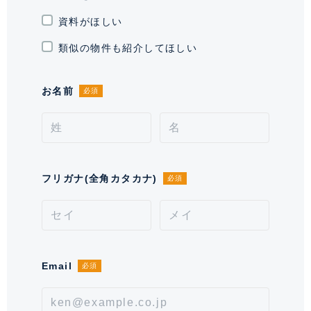
通学区域小学校
幡代小学校(約600m)
資料がほしい
契約形態
普通借家契約
類似の物件も紹介してほしい
契約期間（期日）
2年
お名前
必須
入居諸条件
ペット不可、 住居兼事務所不可、
保証会社必須
備考
フリガナ(全角カタカナ)
■保証会社必須。【月次型】初回保証料:契約時月額賃料
必須
等の40%、継続保証料:毎月月額賃料等の1%(※保証委
託最低金額 初回5万円、継続 月次1000円)。【年次
型】初回保証料:契約時月額賃料等の50%、継続保証料:
毎年1万円。※契約型は保証会社による。
Email
必須
情報更新日
2026年8月7日
次回更新予定日
2026年8月21日