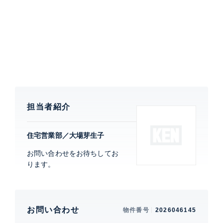
房、浄水器、食器洗浄機等分譲ならではの設備と24時
間有人管理のフロントサービスでゆとりのある新生活が
送れます。
特徴
バルコニー、 2面採光、 2面バルコニー、
床暖房、 LDK15帖以上
担当者紹介
部屋設備
室内洗濯機置場、 洗浄便座、 バストイレ
別、 洗面所独立、 都市ガス、 食洗機、 シ
ステムキッチン
住宅営業部／大場芽生子
お問い合わせをお待ちしてお
建物設備・施設
ります。
新耐震構造、 エレベーター、 宅配ボックス、 トランク
ルーム、 敷地内ゴミ置場、 フロントサービス、 オート
ロック、 24時間有人管理、 駐輪場、 バイク置場、 3
駅利用、 3沿線利用、 インターネットは「NTTフレッ
お問い合わせ
物件番号
2026046145
ツ光ネクスト」「KDDIマンション光」「伊藤忠ケーブ