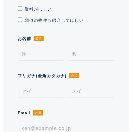
資料がほしい
現況
空室
類似の物件も紹介してほしい
引渡時期
相談
お名前
必須
施工業者
株式会社 竹中工務店
分譲会社
住友不動産 株式会社
管理会社
住友不動産建物サービス 株式会社
フリガナ(全角カタカナ)
必須
管理 / 勤務形態
全部委託 / 常勤管理
駐車場
有 31,000～40,000円 ※空き状況を
お問い合わせください。
Email
必須
通学区域小学校
戸塚第一小学校(約500m)
通学経路