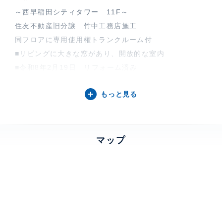
～西早稲田シティタワー 11F～
住友不動産旧分譲 竹中工務店施工
同フロアに専用使用権トランクルーム付
■リビングに大きな窓があり、開放的な室内
■令和8年2月19日 リフォーム済み
・洗面台、トイレ、システムキッチン、給湯器新規交換
もっと見る
等
■全居室収納あり
～ライフインフォメーション～
・セブンイレブン西早稲田1丁目新目白通り店60M徒歩
マップ
1分
・まいばすけっと面影橋駅東店（90ｍ）徒歩1分
【西早稲田シティタワーについて】
西早稲田シティタワーは、西早稲田1丁目、新目白通り
沿いに佇む高級分譲賃貸のタワーマンションです。床暖