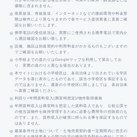
付き等の表示がある場合を除き、写真中の家具・調度品などは
価格に含まれません。
衛星放送、有線放送、インターネットなどの接続環境や料金形
態は物件により異なりますので各サービス提供業者に直接ご確
認をお願いいたします。
携帯電話の受信状況は、実際にご使用される携帯電話で室内か
ら通話確認をお願い致します。
設備、施設は別途契約や利用料金がかかるものもございますの
でご確認をお願いいたします。
小学校までの道のりはGoogleマップを利用して算出してお
り、実際の道のりと異なる場合があります。
本サイトにおける小学校区は、各自治体より出されている学区
データを基に表示したものであり、該当小学校区を保証するも
のではありません。最新の小学校区に関しましては、各自治体
へ直接ご確認ください。
利回り=年間賃料収入(満室時想定)/物件取得価格
年間賃料収入は満室時を想定した賃料収入であり、公租公課そ
の他当該物件を維持管理するために必要な費用等の控除前のも
のです。また、賃料収入が確実に得られる事を保証するもので
はありません。
建築条件付土地について：土地売買契約後一定期間内に売主の
指定する建築業者との間で住宅の建築請負契約を締結して頂く