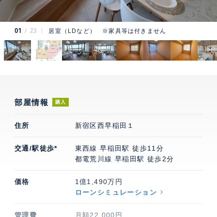
01
23
居室（LDなど） ※家具等は付きません
部屋情報
購入
住所
新宿区西早稲田１
交通/駅徒歩*
東西線 早稲田駅 徒歩11分
都電荒川線 早稲田駅 徒歩2分
価格
1億1,490万円
ローンシミュレーション
管理費
月額22,000円