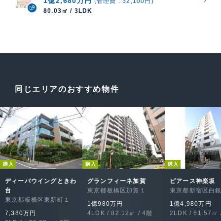
1億2,680万円
(管理費 : 32,100円)
80.03㎡ / 3LDK
同じエリアのおすすめ物件
購入
購入
購入
ディーバウイングときわ
グランフィーネ加賀
ピアース神楽坂
台
東京都板橋区加賀１
東京都新宿区白
東京都板橋区東新町１
1億980万円
1億4,980万円
7,380万円
4LDK / 82.12㎡ / 4階
2LDK / 61.57㎡ 