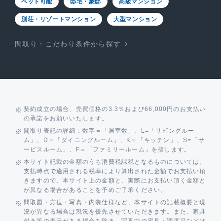
ペット可能
邸宅・豪邸
高級マンション
別荘・リゾートマンション
大型マンション
間取り・こだわり条件から探す
契約成立の場合、売買価格の3.3％および66,000円のお支払い
の承諾をお願いいたします。
間取り表記の詳細：数字＝「居室数」、L=「リビングルー
ム」、D＝「ダイニングルーム」、K＝「キッチン」、S=「サ
ービスルーム」、F＝「ファミリールーム」を指します。
本サイト記載の金額のうち消費税課税となるものについては、
支払時点で適用される税率により算出された金額でお支払い頂
きますので、本サイト上の金額と、実際にお支払い頂く金額と
が異なる場合があることを予めご了承ください。
間取図・方位・写真・内装仕様など、本サイトの記載概要と現
況が異なる場合は現況を優先させていただきます。また、家具