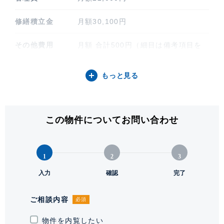
修繕積立金
月額30,100円
その他費用
月額 合計500円（細目は備考項目を
ご参照ください）
もっと見る
間取り / 方位
3LDK / 南東
専有面積
75.04㎡ (22.69坪)
この物件についてお問い合わせ
バルコニー関連
5.58㎡
階建 / 所在階
地上23階 地下1階建 / 11階部分
1
2
3
構造 / 総戸数
入力
鉄筋コンクリート造 / 151戸
確認
完了
竣工
1999年3月
ご相談内容
必須
敷地権利
物件を内覧したい
所有権