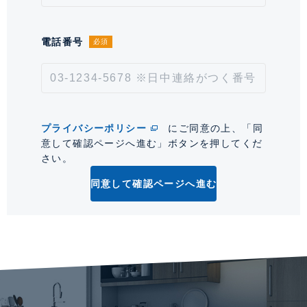
備考
【その他費用】トランクルーム基本
料：500 円／月
電話番号
必須
取引形態
仲介
情報更新日
2026年8月7日
次回更新予定日
2026年8月21日
プライバシーポリシー
にご同意の上、「同
意して確認ページへ進む」ボタンを押してくだ
*「交通/駅徒歩」とは、当該物件の最寄駅(路線)、バス停、およびそこまでの徒歩所要
さい。
時間を表示します。
同意して確認ページへ進む
0