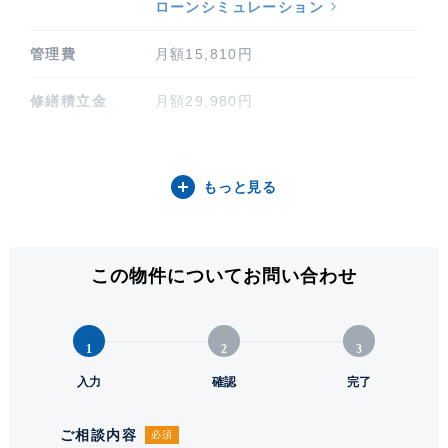
ローンシミュレーション
管理費
月額15,810円
修繕積立金
月額29,980円
その他費用
なし
もっと見る
間取り / 方位
3LDK / 西
専有面積
85.67㎡ (25.91坪)
この物件についてお問い合わせ
階建 / 所在階
地上3階 地下1階建 / 1階部分
構造 / 総戸数
鉄筋コンクリート造 / 38戸
1
2
3
竣工
入力
2001年1月
確認
完了
敷地権利
所有権
ご相談内容
必須