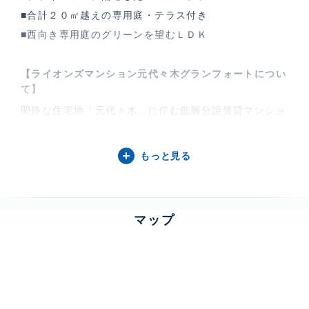
■合計２０㎡越えの専用庭・テラス付き
■西向き専用庭のグリーンを望むＬＤＫ
【ライオンズマンション元代々木グランフォートについ
て】
閑静な住宅地「元代々木」に佇む低層分譲賃貸マンショ
ン。広い敷地を贅沢に使用。ゆったりとしたアプローチ
と共用部にはパティオを配置。
もっと見る
建物設備・施設
新耐震構造、 エレベーター、 宅配ボ
ックス、 オートロック、 TVモニター
マップ
付きインターホン、 防犯カメラ、 日
勤管理、 セコム
ライオンズマンション元代々木グランフォート
建物詳細