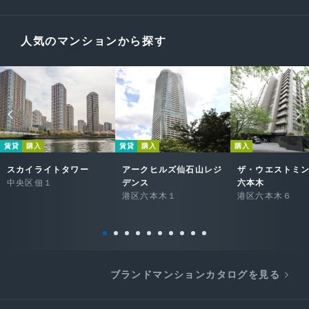
人気のマンションから探す
賃貸
購入
賃貸
購入
購入
スカイライトタワー
アークヒルズ仙石山レジ
ザ・ウエストミ
中央区佃１
デンス
六本木
港区六本木１
港区六本木６
ブランドマンションカタログを見る