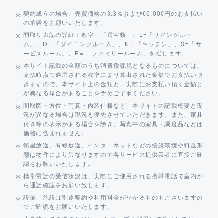
契約成立の場合、売買価格の3.3％および66,000円のお支払い
の承諾をお願いいたします。
間取り表記の詳細：数字＝「居室数」、L=「リビングルー
ム」、D＝「ダイニングルーム」、K＝「キッチン」、S=「サ
ービスルーム」、F＝「ファミリールーム」を指します。
本サイト記載の金額のうち消費税課税となるものについては、
支払時点で適用される税率により算出された金額でお支払い頂
きますので、本サイト上の金額と、実際にお支払い頂く金額と
が異なる場合があることを予めご了承ください。
間取図・方位・写真・内装仕様など、本サイトの記載概要と現
況が異なる場合は現況を優先させていただきます。また、家具
付き等の表示がある場合を除き、写真中の家具・調度品などは
価格に含まれません。
衛星放送、有線放送、インターネットなどの接続環境や料金形
態は物件により異なりますので各サービス提供業者に直接ご確
認をお願いいたします。
携帯電話の受信状況は、実際にご使用される携帯電話で室内か
ら通話確認をお願い致します。
設備、施設は別途契約や利用料金がかかるものもございますの
でご確認をお願いいたします。