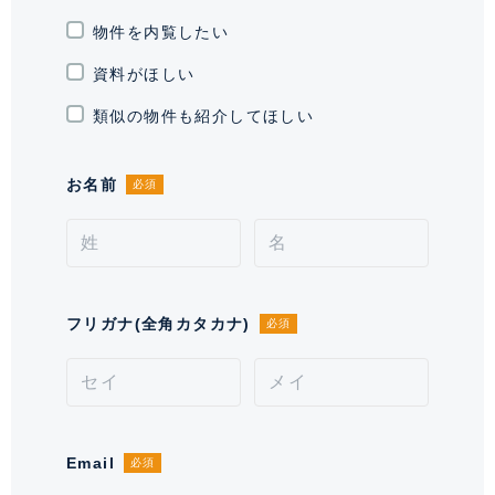
現況
物件を内覧したい
空室
資料がほしい
引渡時期
相談
類似の物件も紹介してほしい
施工業者
東洋建設・大末建設・藤木工務店共同
企業体
お名前
必須
分譲会社
（株）大京、かろりーな（株）
管理会社
株式会社大京アステージ
管理 / 勤務形態
全部委託 / 日勤管理
フリガナ(全角カタカナ)
必須
駐車場
空有 32,000円 ※空き状況をお問い合
わせください。
通学区域小学校
富谷小学校(約700m)
Email
必須
通学経路