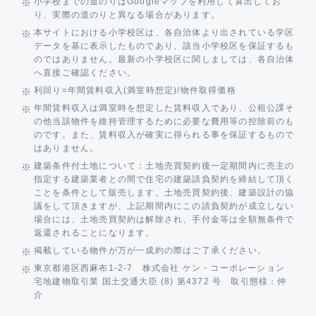
小学校までの道のりはGoogleマップを利用して算出してお
り、実際の道のりと異なる場合があります。
本サイトにおける小学校区は、各自治体より出されている学区
データを基に表示したものであり、該当小学校区を保証するも
のではありません。最新の小学校区に関しましては、各自治体
へ直接ご確認ください。
利回り=年間賃料収入(満室時想定)/物件取得価格
年間賃料収入は満室時を想定した賃料収入であり、公租公課そ
の他当該物件を維持管理するために必要な費用等の控除前のも
のです。また、賃料収入が確実に得られる事を保証するもので
はありません。
建築条件付土地について：土地売買契約後一定期間内に売主の
指定する建築業者との間で住宅の建築請負契約を締結して頂く
ことを条件として販売します。土地売買契約後、建築設計の協
議をして頂きますが、上記期間内にこの請負契約が成立しない
場合には、土地売買契約は解除され、手付金等は全額無条件で
返還されることになります。
掲載している物件が万が一成約の際はご了承ください。
東京都港区西麻布1-2-7 株式会社 ケン・コーポレーション
宅地建物取引業 国土交通大臣 (8) 第4372 号 取引態様：仲
介