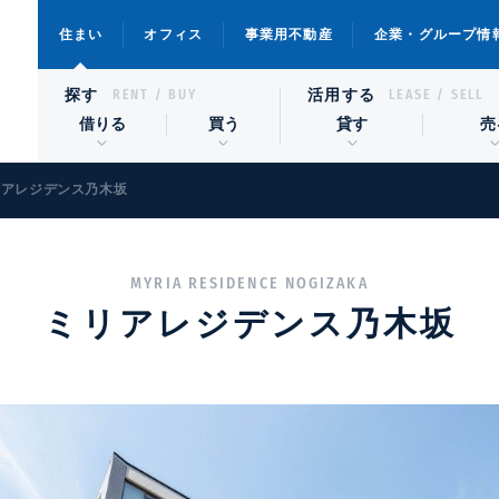
住まい
オフィス
事業用不動産
企業・グループ情
探す
活用する
RENT / BUY
LEASE / SELL
借りる
買う
貸す
売
リアレジデンス乃木坂
MYRIA RESIDENCE NOGIZAKA
ミリアレジデンス乃木坂