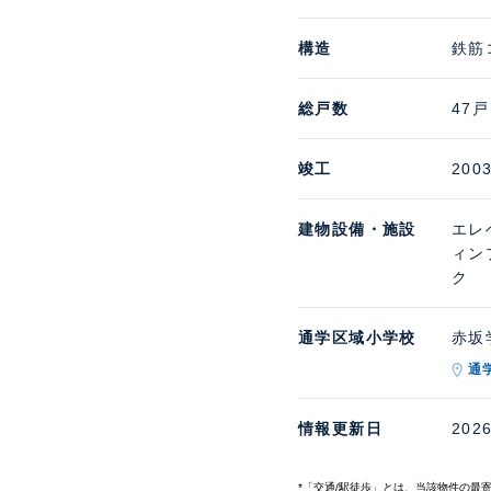
構造
鉄筋
総戸数
47戸
竣工
200
建物設備・施設
エレ
ィン
ク
通学区域小学校
赤坂学
通
情報更新日
202
*「交通/駅徒歩」とは、当該物件の最