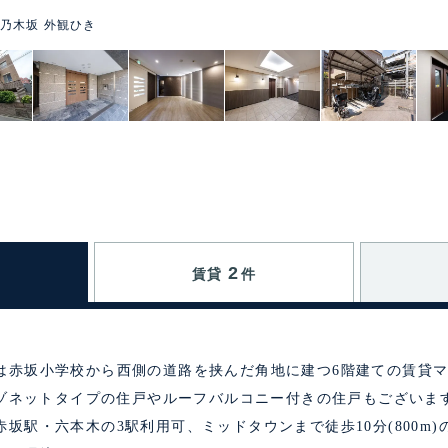
乃木坂 外観ひき
2
賃貸
件
は赤坂小学校から西側の道路を挟んだ角地に建つ6階建ての賃貸マ
、メゾネットタイプの住戸やルーフバルコニー付きの住戸もございま
坂駅・六本木の3駅利用可、ミッドタウンまで徒歩10分(800m