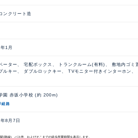
コンクリート造
3年1月
ベーター、 宅配ボックス、 トランクルーム(有料)、 敷地内ゴミ
プルキー、 ダブルロックキー、 TVモニター付きインターホン、
園 赤坂小学校 (約 200m)
学経路
6年8月7日
寄駅(路線)、バス停、およびそこまでの徒歩所要時間を表示します。