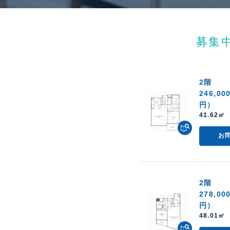
募集
2階
246,00
円）
41.62㎡ 
お
2階
278,00
円）
48.01㎡ 