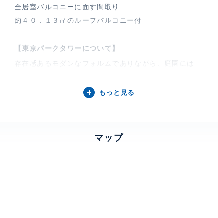
全居室バルコニーに面す間取り
約４０．１３㎡のルーフバルコニー付
【東京パークタワーについて】
存在感あるモダンなフォルムでありながら、庭園には
花々が咲き誇り、居住者の心を癒してくれる環境。庭園
は、ニューヨークで活躍するランドスケープ・デザイナ
もっと見る
ーの第一人者、トーマス・ボルスリー氏のデザインで
す。マンションの建つ神保町は、江戸時代には武家屋敷
が立ち並び、現在でも古書街をはじめ、スポーツ用品
マップ
店、楽器店が多く、文武両道の伝統が今に引き継がれて
います。
建物設備・施設
エレベーター、 宅配ボックス、 フロ
ントサービス、 コンシェルジュサー
ビス、 オートロック、 TVモニター付