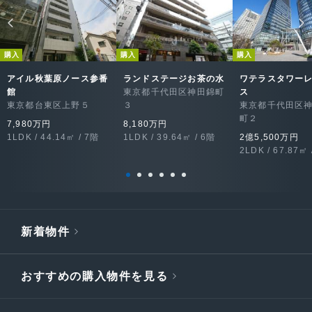
購入
購入
購入
アイル秋葉原ノース参番
ランドステージお茶の水
ワテラスタワー
館
東京都千代田区神田錦町
ス
東京都台東区上野５
３
東京都千代田区
町２
7,980万円
8,180万円
1LDK / 44.14㎡ / 7階
1LDK / 39.64㎡ / 6階
2億5,500万円
2LDK / 67.87㎡ 
新着物件
おすすめの購入物件を見る