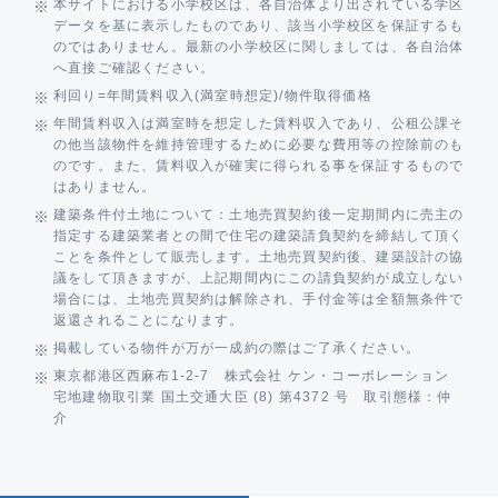
本サイトにおける小学校区は、各自治体より出されている学区
データを基に表示したものであり、該当小学校区を保証するも
のではありません。最新の小学校区に関しましては、各自治体
へ直接ご確認ください。
利回り=年間賃料収入(満室時想定)/物件取得価格
年間賃料収入は満室時を想定した賃料収入であり、公租公課そ
の他当該物件を維持管理するために必要な費用等の控除前のも
のです。また、賃料収入が確実に得られる事を保証するもので
はありません。
建築条件付土地について：土地売買契約後一定期間内に売主の
指定する建築業者との間で住宅の建築請負契約を締結して頂く
ことを条件として販売します。土地売買契約後、建築設計の協
議をして頂きますが、上記期間内にこの請負契約が成立しない
場合には、土地売買契約は解除され、手付金等は全額無条件で
返還されることになります。
掲載している物件が万が一成約の際はご了承ください。
東京都港区西麻布1-2-7 株式会社 ケン・コーポレーション
宅地建物取引業 国土交通大臣 (8) 第4372 号 取引態様：仲
介