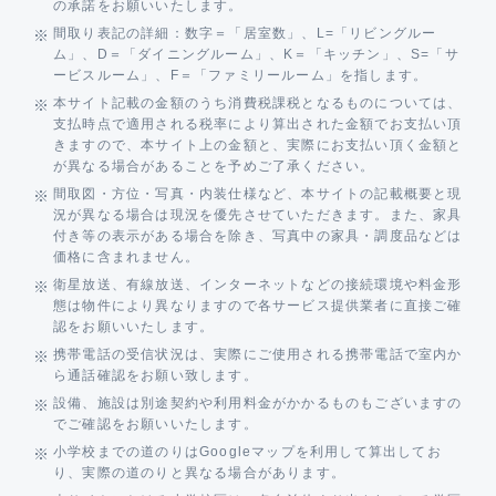
の承諾をお願いいたします。
間取り表記の詳細：数字＝「居室数」、L=「リビングルー
ム」、D＝「ダイニングルーム」、K＝「キッチン」、S=「サ
ービスルーム」、F＝「ファミリールーム」を指します。
本サイト記載の金額のうち消費税課税となるものについては、
支払時点で適用される税率により算出された金額でお支払い頂
きますので、本サイト上の金額と、実際にお支払い頂く金額と
が異なる場合があることを予めご了承ください。
間取図・方位・写真・内装仕様など、本サイトの記載概要と現
況が異なる場合は現況を優先させていただきます。また、家具
付き等の表示がある場合を除き、写真中の家具・調度品などは
価格に含まれません。
衛星放送、有線放送、インターネットなどの接続環境や料金形
態は物件により異なりますので各サービス提供業者に直接ご確
認をお願いいたします。
携帯電話の受信状況は、実際にご使用される携帯電話で室内か
ら通話確認をお願い致します。
設備、施設は別途契約や利用料金がかかるものもございますの
でご確認をお願いいたします。
小学校までの道のりはGoogleマップを利用して算出してお
り、実際の道のりと異なる場合があります。