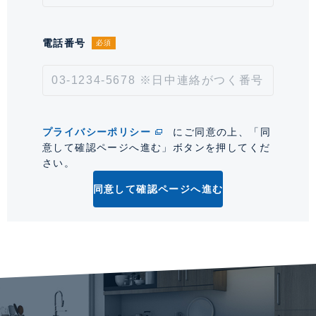
情報更新日
2026年7月31日
次回更新予定日
2026年8月14日
電話番号
必須
*「交通/駅徒歩」とは、当該物件の最寄駅(路線)、バス停、およびそこまでの徒歩所要
時間を表示します。
0
プライバシーポリシー
にご同意の上、「同
意して確認ページへ進む」ボタンを押してくだ
さい。
同意して確認ページへ進む