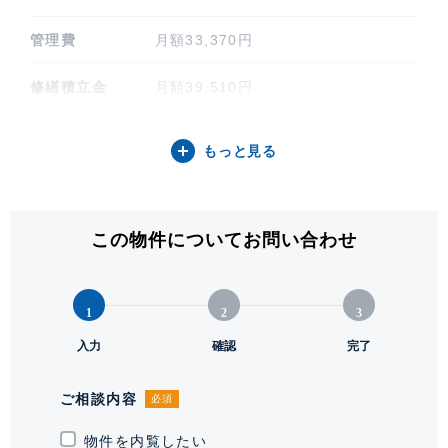
管理費
月額33,370円
修繕積立金
月額39,510円
その他費用
なし
もっと見る
間取り / 方位
2LDK / 北
専有面積
100.65㎡ (30.44坪)
この物件についてお問い合わせ
階建 / 所在階
地上29階 地下3階建 / 25階部分
1
2
3
構造 / 総戸数
鉄筋コンクリート造 / 324戸
入力
確認
完了
竣工
2003年1月
ご相談内容
必須
敷地権利
所有権
物件を内覧したい