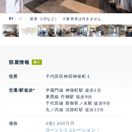
01
26
居室（LDなど） ※家具等は付きません
部屋情報
購入
住所
千代田区神田神保町１
交通/駅徒歩*
半蔵門線 神保町駅 徒歩1分
東西線 竹橋駅 徒歩9分
千代田線 新御茶ノ水駅 徒歩9分
丸ノ内線 淡路町駅 徒歩12分
価格
4億2,800万円
ローンシミュレーション