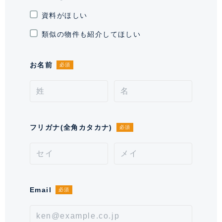
現況
空室
資料がほしい
引渡時期
相談
類似の物件も紹介してほしい
施工業者
西松・大成・鹿島建設共同企業体
お名前
必須
管理会社
三井不動産レジデンシャルサービス
（株）
管理 / 勤務形態
全部委託 / 日勤管理
フリガナ(全角カタカナ)
必須
駐車場
空有 ※空き状況をお問い合わせくだ
さい。
通学区域小学校
お茶の水小学校(約500m)
通学経路
Email
必須
取引形態
仲介