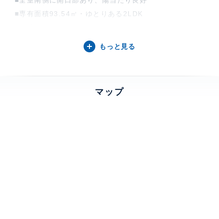
■専有面積93.54㎡・ゆとりある2LDK
■三菱地所株式会社旧分譲・免震構造トリプルタワーマ
ンション
もっと見る
■24時間有人管理・夜間も警備員が常駐
■四季を愉しめる「The Forest」と名付けられた広大
な敷地
マップ
■ホテルライクな内廊下設計
～充実の共用施設（一部有償）～
バーベキューガーデン、ミーティングルーム、レンタル
ルーム、
洗車スペース（屋外）、ラウンジ
【M.M.Towers the Southについて】
みなとみらい駅から徒歩3分、約1万6,000平米超の敷地
に3棟からなるマンションのひとつです。敷地内にあ