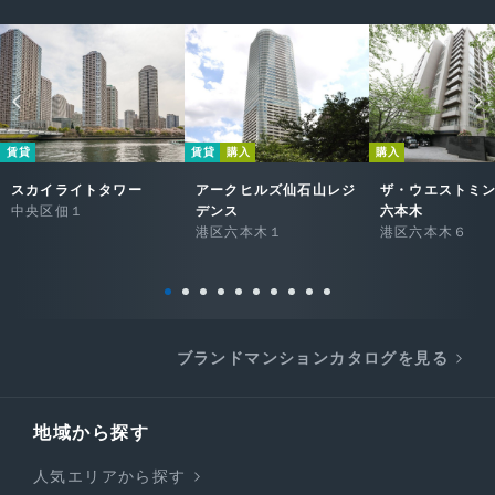
賃貸
賃貸
購入
購入
スカイライトタワー
アークヒルズ仙石山レジ
ザ・ウエストミ
中央区佃１
デンス
六本木
港区六本木１
港区六本木６
ブランドマンションカタログを見る
地域から探す
人気エリアから探す