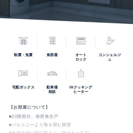
制震・免震
角部屋
オート
コンシェルジ
ロック
ュ
宅配ボックス
駐車場
IHクッキング
相談
ヒーター
【お部屋について】
■23階部分、南西角住戸
■バルコニーより海を望む眺望
■全室南側に開口部あり、陽当たり良好