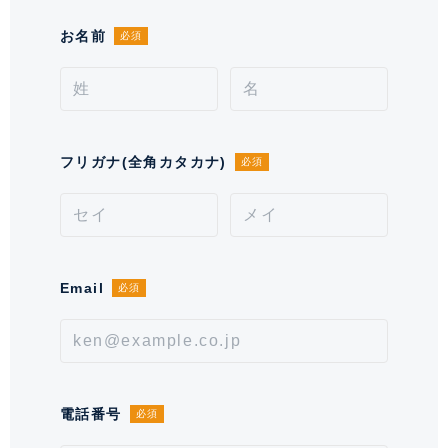
現況
居住中
お名前
必須
引渡時期
相談
施工業者
前田建設工業 株式会社
分譲会社
三菱地所 株式会社 他
フリガナ(全角カタカナ)
必須
管理会社
三菱地所コミュニティ 株式会社
管理 / 勤務形態
全部委託 / 日勤管理
Email
必須
駐車場
空有 25,700～32,000円 ※空き状況
24時間有人管理体制を採用しており、夜間も警備員が常駐
をお問い合わせください。
する安心のセキュリティを備えています。また、共用廊下は
備考
【その他費用】給湯冷暖房基本料：
ホテルライクな内廊下設計を採用。プライバシー性に配慮さ
4,158 円／月
れるとともに、上質で落ち着いた空間が住まう方を迎えま
電話番号
必須
す。
取引形態
仲介