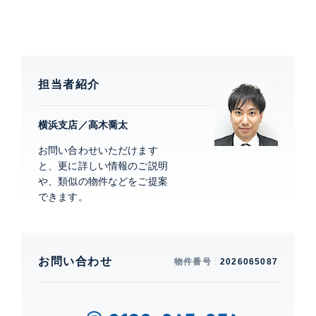
る“theForest”と名付けられた庭園には、さまざまな樹
木が植栽されており、四季折々に表情を変える自然を楽
しむことができます。共用施設として居住者専用のプラ
イベートガーデン“TheGarden”があり、バーベキュー
を楽しむこともできます。
担当者紹介
横浜支店／高木喬太
特徴
角部屋、 眺望良好、 オーシャンビュー、 バ
ルコニー
お問い合わせいただけます
と、更に詳しい情報のご説明
部屋設備
バストイレ別、 洗面所独立、 IHクッキング
や、類似の物件などをご提案
ヒーター、 コンロ3口、 システムキッチ
できます。
ン、 全居室収納
建物設備・施設
お問い合わせ
物件番号
2026065087
免震構造、 エレベーター、 宅配ボックス、 フロントサ
ービス、 コンシェルジュサービス、 オートロック、
TVモニター付きインターホン、 防犯カメラ、 24時間
有人管理、 バーベキューコーナー有。みなとみらい21