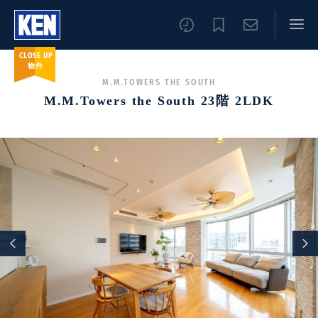
CLOSE UP
物件
M.M.TOWERS THE SOUTH
M.M.Towers the South 23階 2LDK