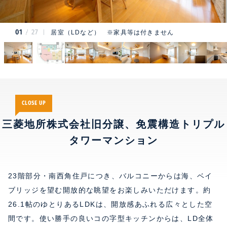
01
27
居室（LDなど） ※家具等は付きません
CLOSE UP
三菱地所株式会社旧分譲、免震構造トリプル
タワーマンション
23階部分・南西角住戸につき、バルコニーからは海、ベイ
ブリッジを望む開放的な眺望をお楽しみいただけます。約
26.1帖のゆとりあるLDKは、開放感あふれる広々とした空
間です。使い勝手の良いコの字型キッチンからは、LD全体