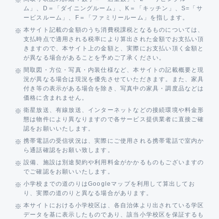
ム」、D＝「ダイニングルーム」、K＝「キッチン」、S=「サ
ービスルーム」、F＝「ファミリールーム」を指します。
本サイト記載の金額のうち消費税課税となるものについては、
支払時点で適用される税率により算出された金額でお支払い頂
きますので、本サイト上の金額と、実際にお支払い頂く金額と
が異なる場合があることを予めご了承ください。
間取図・方位・写真・内装仕様など、本サイトの記載概要と現
況が異なる場合は現況を優先させていただきます。また、家具
付き等の表示がある場合を除き、写真中の家具・調度品などは
価格に含まれません。
衛星放送、有線放送、インターネットなどの接続環境や料金形
態は物件により異なりますので各サービス提供業者に直接ご確
認をお願いいたします。
携帯電話の受信状況は、実際にご使用される携帯電話で室内か
ら通話確認をお願い致します。
設備、施設は別途契約や利用料金がかかるものもございますの
でご確認をお願いいたします。
小学校までの道のりはGoogleマップを利用して算出してお
り、実際の道のりと異なる場合があります。
本サイトにおける小学校区は、各自治体より出されている学区
データを基に表示したものであり、該当小学校区を保証するも