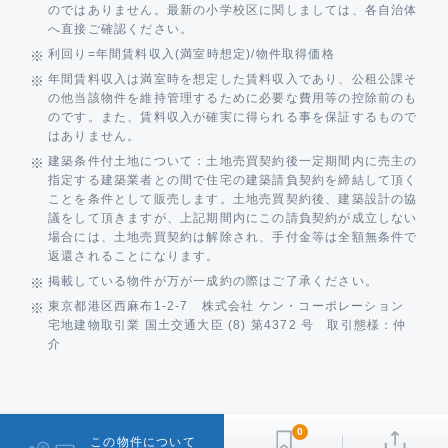
のではありません。最新の小学校区に関しましては、各自治体
へ直接ご確認ください。
利回り=年間賃料収入(満室時想定)/物件取得価格
年間賃料収入は満室時を想定した賃料収入であり、公租公課そ
の他当該物件を維持管理するために必要な費用等の控除前のも
のです。また、賃料収入が確実に得られる事を保証するもので
はありません。
建築条件付土地について：土地売買契約後一定期間内に売主の
指定する建築業者との間で住宅の建築請負契約を締結して頂く
ことを条件として販売します。土地売買契約後、建築設計の協
議をして頂きますが、上記期間内にこの請負契約が成立しない
場合には、土地売買契約は解除され、手付金等は全額無条件で
返還されることになります。
掲載している物件が万が一成約の際はご了承ください。
東京都港区西麻布1-2-7 株式会社 ケン・コーポレーション
宅地建物取引業 国土交通大臣 (8) 第4372 号 取引態様：仲
介
0
この物件について