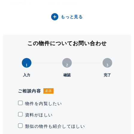
修繕積立金
月額40,700円
もっと見る
その他費用
月額 合計4,158円（細目は備考項目
をご参照ください）
間取り / 方位
2LDK / 南
この物件についてお問い合わせ
専有面積
93.54㎡ (28.29坪)
LDKおよび各ベッドルームの南側はバルコニーに面してお
り、豊かな採光に恵まれた明るく開放的な住空間が広がりま
1
2
3
バルコニー関連
28.25㎡
す。また、本物件はゆとりある水回りも大きな魅力です。パ
入力
確認
完了
ウダールームは、横並びに身支度ができるほどの広さを確保
階建 / 所在階
地上30階 地下1階建 / 23階部分
しており、洗濯室とは間仕切りが可能な設計となっていま
ご相談内容
必須
構造 / 総戸数
鉄骨鉄筋コンクリート造 / 287戸
す。さらに、1620サイズのゆとりあるバスルームを採用し
物件を内覧したい
ており、一日の疲れをゆったりと癒していただけます。
竣工
2003年9月
資料がほしい
敷地権利
所有権
類似の物件も紹介してほしい