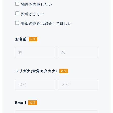
入居可能日
即
物件を内覧したい
資料がほしい
駐車場
有 1台 27,500円
類似の物件も紹介してほしい
駐輪場・バイク置
駐輪場有り、 バイク置き場有り
き場
お名前
必須
契約形態
定期借家契約
契約期間（期日）
3年
入居諸条件
ペット相談(犬及び猫2匹まで体調
フリガナ(全角カタカナ)
必須
50cm体高40cm体重10KG以内)
備考
■退去時:室内清掃費1,320円(税
込)/㎡
Email
情報更新日
必須
2026年8月7日