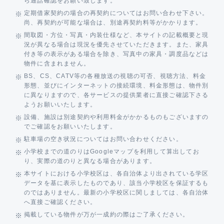
ら通話確認をお願い致します。
定期借家契約の場合の再契約についてはお問い合わせ下さい。
尚、再契約が可能な場合は、別途再契約料等がかかります。
間取図・方位・写真・内装仕様など、本サイトの記載概要と現
況が異なる場合は現況を優先させていただきます。また、家具
付き等の表示がある場合を除き、写真中の家具・調度品などは
物件に含まれません。
BS、CS、CATV等の各種放送の視聴の可否、視聴方法、料金
形態、並びにインターネットの接続環境、料金形態は、物件別
に異なりますので、各サービスの提供業者に直接ご確認下さる
ようお願いいたします。
設備、施設は別途契約や利用料金がかかるものもございますの
でご確認をお願いいたします。
駐車場の空き状況についてはお問い合わせください。
小学校までの道のりはGoogleマップを利用して算出してお
り、実際の道のりと異なる場合があります。
本サイトにおける小学校区は、各自治体より出されている学区
データを基に表示したものであり、該当小学校区を保証するも
のではありません。最新の小学校区に関しましては、各自治体
へ直接ご確認ください。
掲載している物件が万が一成約の際はご了承ください。