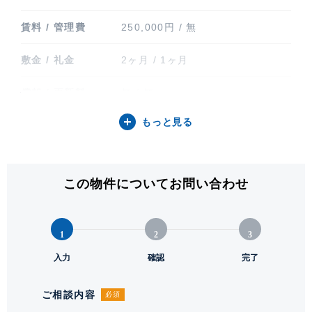
賃料 / 管理費
250,000円 / 無
敷金 / 礼金
2ヶ月 / 1ヶ月
償却 / 更新料
無 / 無
もっと見る
間取り / 方位
1SLDK / 北
専有面積
60.56㎡ (18.31坪)
この物件についてお問い合わせ
バルコニー関連
バルコニー(9.04㎡)
階建 / 所在階
地上24階 地下1階建 / 20階部分
1
2
3
構造 / 総戸数
鉄筋コンクリート造 / 131戸
入力
確認
完了
竣工
2001年5月
ご相談内容
必須