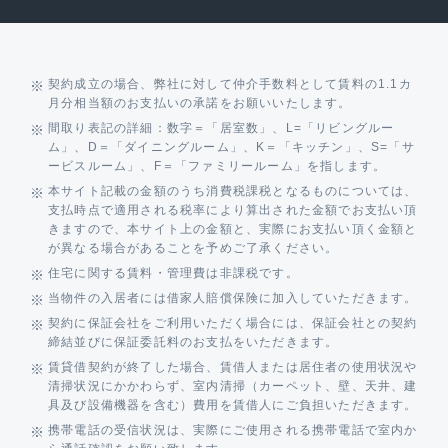
契約成立の場合、弊社に対して仲介手数料として賃料の1.1カ
月分相当額のお支払いの承諾をお願いいたします。
間取り表記の詳細：数字＝「居室数」、L=「リビングルー
ム」、D＝「ダイニングルーム」、K＝「キッチン」、S=「サ
ービスルーム」、F＝「ファミリールーム」を指します。
本サイト記載の金額のうち消費税課税となるものについては、
支払時点で適用される税率により算出された金額でお支払い頂
きますので、本サイト上の金額と、実際にお支払い頂く金額と
が異なる場合があることを予めご了承ください。
住宅に関する賃料・管理費は非課税です。
当物件の入居者には借家人賠償保険に加入していただきます。
契約に保証会社をご利用いただく場合には、保証会社との契約
締結並びに保証委託料のお支払をいただきます。
賃貸借契約が終了した場合、賃借人または居住者の使用状況や
清掃状況にかかわらず、室内清掃（カーペット、壁、天井、建
具及び設備機器を含む）費用を賃借人にご負担いただきます。
携帯電話の受信状況は、実際にご使用される携帯電話で室内か