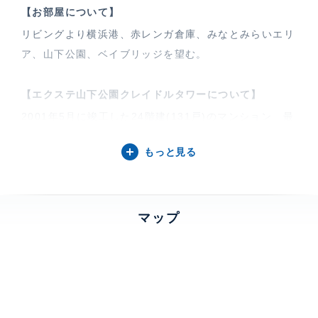
【お部屋について】
リビングより横浜港、赤レンガ倉庫、みなとみらいエリ
ア、山下公園、ベイブリッジを望む。
【エクステ山下公園クレイドルタワーについて】
2001年5月に竣工した24階建(131戸)のマンション。最
寄駅はみなとみらい線元町中華街駅徒歩2分(140m)。山
もっと見る
下公園まで徒歩4分(290m)、セブンイレブンまで徒歩3
分(230m)。
マップ
特徴
バルコニー、 床暖房
部屋設備
エアコン、 給湯、 ガスコンロ
建物設備・施設
エレベーター、 宅配ボックス、 オートロック、 TVモ