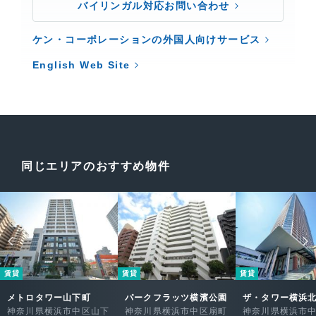
バイリンガル対応お問い合わせ
ケン・コーポレーションの外国人向けサービス
English Web Site
同じエリアのおすすめ物件
賃貸
賃貸
賃貸
メトロタワー山下町
パークフラッツ横濱公園
ザ・タワー横浜
神奈川県横浜市中区山下
神奈川県横浜市中区扇町
神奈川県横浜市