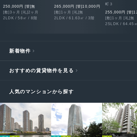
町３
250,000円 [管]無
265,000円 [管]10,000円
[敷]3ヶ月 [礼]2ヶ月
[敷]1ヶ月 [礼]無
255,000円 [管]1
2LDK / 58㎡ / 8階
2LDK / 61.63㎡ / 3階
[敷]1ヶ月 [礼]無
2SLDK / 64.45
新着物件
おすすめの賃貸物件を見る
人気のマンションから探す