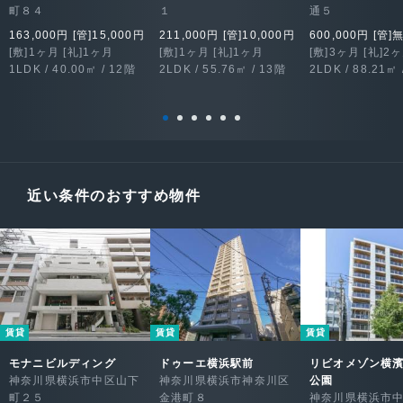
町８４
１
通５
163,000円 [管]15,000円
211,000円 [管]10,000円
600,000円 [管]
[敷]1ヶ月 [礼]1ヶ月
[敷]1ヶ月 [礼]1ヶ月
[敷]3ヶ月 [礼]2
1LDK / 40.00㎡ / 12階
2LDK / 55.76㎡ / 13階
2LDK / 88.21㎡ 
近い条件のおすすめ物件
賃貸
賃貸
賃貸
モナニビルディング
ドゥーエ横浜駅前
リビオメゾン横
神奈川県横浜市中区山下
神奈川県横浜市神奈川区
公園
町２５
金港町８
神奈川県横浜市