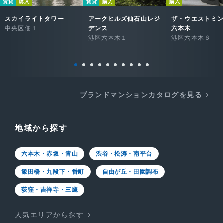
賃貸
購入
賃貸
購入
購入
スカイライトタワー
アークヒルズ仙石山レジ
ザ・ウエストミ
中央区佃１
デンス
六本木
港区六本木１
港区六本木６
ブランドマンションカタログを見る
地域から探す
六本木・赤坂・青山
渋谷・松涛・南平台
飯田橋・九段下・番町
自由が丘・田園調布
荻窪・吉祥寺・三鷹
人気エリアから探す