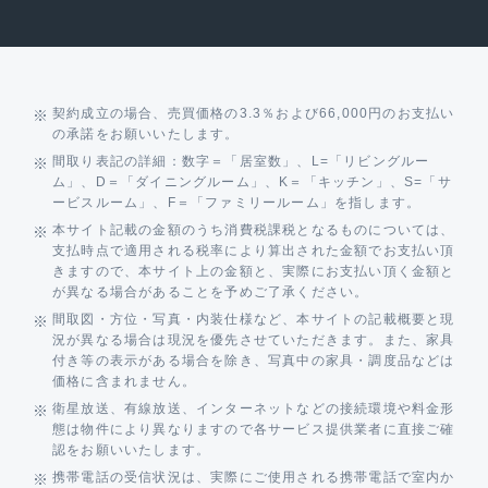
契約成立の場合、売買価格の3.3％および66,000円のお支払い
の承諾をお願いいたします。
間取り表記の詳細：数字＝「居室数」、L=「リビングルー
ム」、D＝「ダイニングルーム」、K＝「キッチン」、S=「サ
ービスルーム」、F＝「ファミリールーム」を指します。
本サイト記載の金額のうち消費税課税となるものについては、
支払時点で適用される税率により算出された金額でお支払い頂
きますので、本サイト上の金額と、実際にお支払い頂く金額と
が異なる場合があることを予めご了承ください。
間取図・方位・写真・内装仕様など、本サイトの記載概要と現
況が異なる場合は現況を優先させていただきます。また、家具
付き等の表示がある場合を除き、写真中の家具・調度品などは
価格に含まれません。
衛星放送、有線放送、インターネットなどの接続環境や料金形
態は物件により異なりますので各サービス提供業者に直接ご確
認をお願いいたします。
携帯電話の受信状況は、実際にご使用される携帯電話で室内か