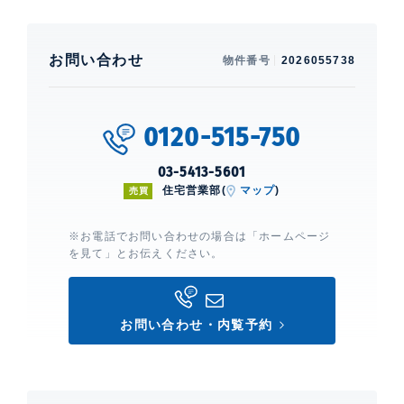
建物設備・施設
新耐震構造、 エレベーター、 宅配ボックス、 フロア毎
ゴミ置場、 敷地内ゴミ置場、 スカイラウンジ、 ゲスト
お問い合わせ
物件番号
2026055738
ルーム、 フロントサービス、 コンシェルジュサービ
ス、 オートロック、 TVモニター付きインターホン、
防犯カメラ、 24時間有人管理、 3駅利用、 3沿線利
0120-515-750
用、 集会室・茶室・マッサージ室・スパ・ビューラウ
ンジ・来客用駐車場・デリバリーボックス。
03-5413-5601
住宅営業部(
マップ
)
売買
TAKANAWA The RESIDENCE テラス棟
※お電話でお問い合わせの場合は「ホームページ
建物詳細
を見て」とお伝えください。
0
お問い合わせ・内覧予約