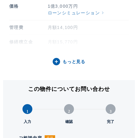
価格
1億3,000万円
ローンシミュレーション
管理費
月額14,100円
修繕積立金
月額15,770円
その他費用
月額 合計770円（細目は備考項目を
もっと見る
ご参照ください）
間取り / 方位
1LDK / 北
この物件についてお問い合わせ
専有面積
42.03㎡ (12.71坪)
落ち着いたブラウンを基調に統一された室内は、意匠性と機
バルコニー関連
3.92㎡
能性を兼ね備えた上質な空間。リビングダイニングには床暖
1
2
3
房を設置しており、季節を問わず快適にお過ごしいただけま
階建 / 所在階
地上9階建 / 8階部分
入力
確認
完了
す。豊富な収納や使い勝手の良い間取りにも配慮されてお
り、細部にまでこだわった贅沢な設計が、快適で豊かな暮ら
構造 / 総戸数
鉄筋コンクリート造 / 88戸
ご相談内容
必須