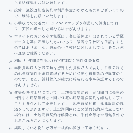
ら通話確認をお願い致します。
設備、施設は別途契約や利用料金がかかるものもございますの
でご確認をお願いいたします。
小学校までの道のりはGoogleマップを利用して算出してお
り、実際の道のりと異なる場合があります。
本サイトにおける小学校区は、各自治体より出されている学区
データを基に表示したものであり、該当小学校区を保証するも
のではありません。最新の小学校区に関しましては、各自治体
へ直接ご確認ください。
利回り=年間賃料収入(満室時想定)/物件取得価格
年間賃料収入は満室時を想定した賃料収入であり、公租公課そ
の他当該物件を維持管理するために必要な費用等の控除前のも
のです。また、賃料収入が確実に得られる事を保証するもので
はありません。
建築条件付土地について：土地売買契約後一定期間内に売主の
指定する建築業者との間で住宅の建築請負契約を締結して頂く
ことを条件として販売します。土地売買契約後、建築設計の協
議をして頂きますが、上記期間内にこの請負契約が成立しない
場合には、土地売買契約は解除され、手付金等は全額無条件で
返還されることになります。
掲載している物件が万が一成約の際はご了承ください。