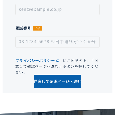
ピアノの音色が響くテラスビューサロン、茶室、ビューラウ
ンジ、スパなど充実の共用施設を備え、ホテルライクな都心
通学区域小学校
高輪台小学校(約300m)
通学経路
生活を演出します。
備考
【その他費用内訳】 CATV使用料：
電話番号
必須
110円/月 インターネット使用料：
660円/月
取引形態
仲介
プライバシーポリシー
にご同意の上、「同
情報更新日
2026年8月4日
意して確認ページへ進む」ボタンを押してくだ
さい。
次回更新予定日
2026年8月18日
同意して確認ページへ進む
*「交通/駅徒歩」とは、当該物件の最寄駅(路線)、バス停、およびそこまでの徒歩所要
時間を表示します。
0