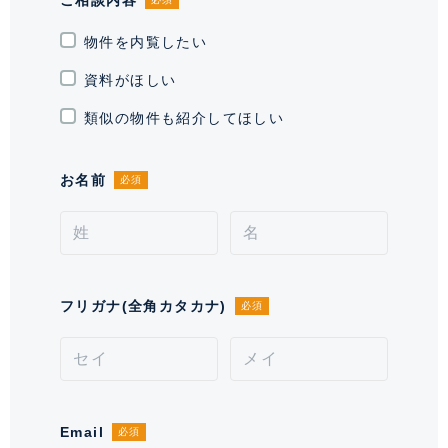
しを叶えます。
竣工
2005年12月
物件を内覧したい
資料がほしい
敷地権利
所有権
類似の物件も紹介してほしい
現況
居住中
引渡時期
お名前
相談
必須
施工業者
大成建設 株式会社
分譲会社
東京建物 株式会社 他
フリガナ(全角カタカナ)
必須
管理会社
株式会社 長谷工コミュニティ
管理 / 勤務形態
全部委託 / 常勤管理
駐車場
有 35,000～75,000円 ※空き状況を
四季折々の表情を見せるプライベートガーデンや、グランド
Email
必須
お問い合わせください。