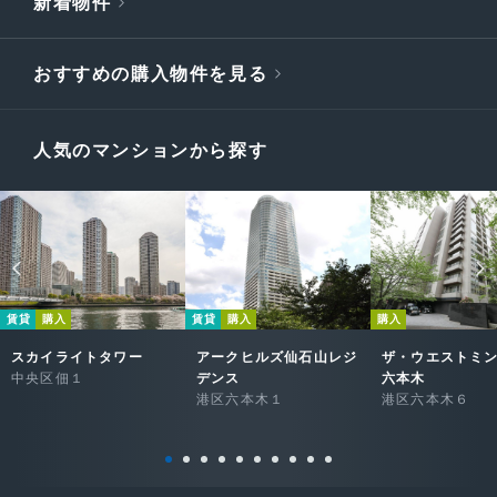
新着物件
おすすめの購入物件を見る
人気のマンションから探す
賃貸
購入
賃貸
購入
購入
スカイライトタワー
アークヒルズ仙石山レジ
ザ・ウエストミ
中央区佃１
デンス
六本木
港区六本木１
港区六本木６