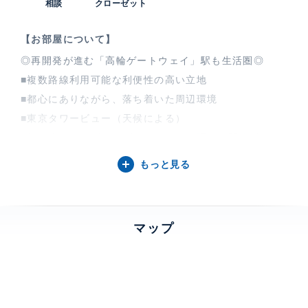
相談
クローゼット
【お部屋について】
◎再開発が進む「高輪ゲートウェイ」駅も生活圏◎
■複数路線利用可能な利便性の高い立地
■都心にありながら、落ち着いた周辺環境
■東京タワービュー（天候による）
■横に広がるリビングダイニングで、明るく開放感のあ
る室内
もっと見る
■各室整形で家具などのレイアウトも自由自在
■WIC・シューズクローゼットなど豊富な収納
◎充実した共用施設◎（一部有償）
マップ
・ビューラウンジ ・茶室 ・ゲストルーム
◎一部リフォーム履歴あり◎
・クロス貼替 ・エアコン/ガスコンロ交換（2024年3
月）