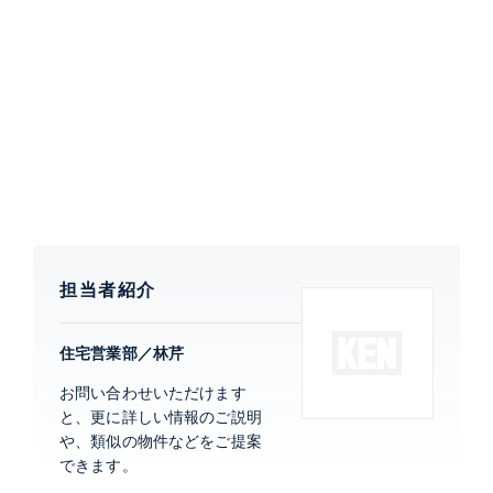
・給湯器交換（2024年8月）
【TAKANAWA The RESIDENCE テラス棟について】
港区高輪一丁目に所在する9,000㎡以上の広大な敷地に
建つ高級マンション。47階建てのタワー棟と9階建ての
テラス棟から構成される。コンセプトは
「PSASEOFMIND」安らぎの究極を実現する事です。
集会室・茶室・マッサージ室・スパ・ビューラウンジと
充実した共有施設が日々の生活を豊かにします。
担当者紹介
特徴
眺望良好、 バルコニー
住宅営業部／林芹
部屋設備
全室エアコン、 室内洗濯機置場、 洗浄便
お問い合わせいただけます
座、 バストイレ別、 洗面所独立、 クローゼ
と、更に詳しい情報のご説明
ット、 ウォークインクローゼット、 都市ガ
や、類似の物件などをご提案
ス、 システムキッチン
できます。