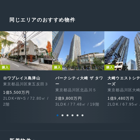
同じエリアのおすすめ物件
購入
購入
購入
ロワプレイス島津山
パークシティ大崎 ザ タワ
大崎ウエストシ
東京都品川区東五反田３
ー
ーズ
東京都品川区北品川５
東京都品川区大
1億5,500万円
2LDK+W+S / 72.80㎡ /
2億9,800万円
1億9,480万円
2階
3LDK / 77.48㎡ / 19階
2LDK / 67.95㎡ 