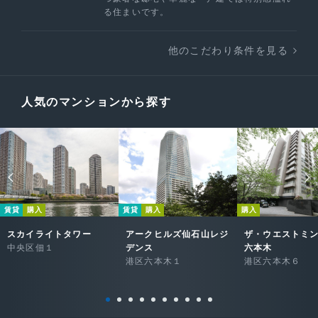
る住まいです。
他のこだわり条件を見る
人気のマンションから探す
賃貸
購入
賃貸
購入
購入
スカイライトタワー
アークヒルズ仙石山レジ
ザ・ウエストミ
中央区佃１
デンス
六本木
港区六本木１
港区六本木６