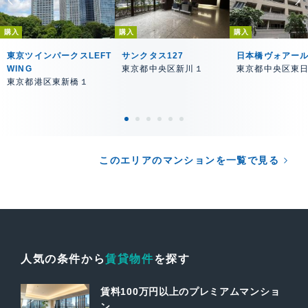
購入
購入
購入
東京ツインパークスLEFT
サンクタス127
日本橋ヴォアー
WING
東京都中央区新川１
東京都中央区東
東京都港区東新橋１
このエリアのマンションを一覧で見る
人気の条件から
賃貸物件
を探す
賃料100万円以上のプレミアムマンショ
ン