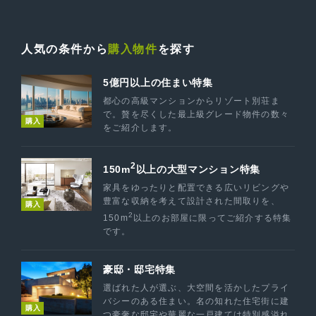
人気の条件から
購入物件
を探す
5億円以上の住まい特集
都心の高級マンションからリゾート別荘ま
で。贅を尽くした最上級グレード物件の数々
購入
をご紹介します。
2
150m
以上の大型マンション特集
家具をゆったりと配置できる広いリビングや
豊富な収納を考えて設計された間取りを、
購入
2
150m
以上のお部屋に限ってご紹介する特集
です。
豪邸・邸宅特集
選ばれた人が選ぶ、大空間を活かしたプライ
バシーのある住まい。名の知れた住宅街に建
購入
つ豪奢な邸宅や華麗な一戸建ては特別感溢れ