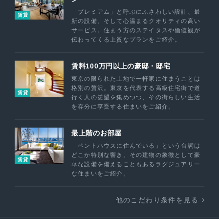
「プレミアム」と呼ぶにふさわしい設計、最
賃貸
新の設備、そして心温まるクオリティの高い
サービス。住まう方のステイタスや価値観が
伝わってくる上質なプランをご紹介。
賃料100万円以上の豪邸・邸宅
東京の限られた土地で一軒家に住まうことは
格別の贅沢。東京を代表する高級住宅街で道
賃貸
行く人の羨望を集めつつ、その街らしい生活
を存分に享受する住まいをご紹介。
最上階のお部屋
「ペントハウスに住んでいる」という台詞は
どこか特別な響き。その建物の象徴として豪
賃貸
華な設備を備えることもあるラグジュアリー
な住まいをご紹介。
他のこだわり条件を見る