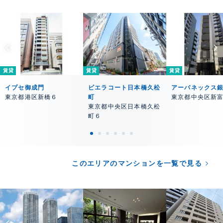
賃貸
賃貸
賃貸
イプセ御成門
ビエラコート日本橋久松
アーバネックス
東京都港区新橋６
町
東京都中央区新
東京都中央区日本橋久松
町６
このエリアのマンションを一覧で見る