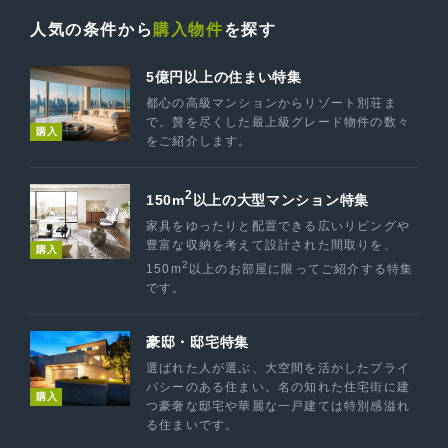
人気の条件から
購入物件
を探す
5億円以上の住まい特集
都心の高級マンションからリゾート別荘ま
で。贅を尽くした最上級グレード物件の数々
購入
をご紹介します。
2
150m
以上の大型マンション特集
家具をゆったりと配置できる広いリビングや
豊富な収納を考えて設計された間取りを、
購入
2
150m
以上のお部屋に限ってご紹介する特集
です。
豪邸・邸宅特集
選ばれた人が選ぶ、大空間を活かしたプライ
バシーのある住まい。名の知れた住宅街に建
購入
つ豪奢な邸宅や華麗な一戸建ては特別感溢れ
る住まいです。