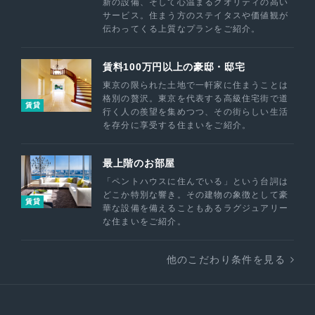
新の設備、そして心温まるクオリティの高い
サービス。住まう方のステイタスや価値観が
伝わってくる上質なプランをご紹介。
賃料100万円以上の豪邸・邸宅
東京の限られた土地で一軒家に住まうことは
格別の贅沢。東京を代表する高級住宅街で道
賃貸
行く人の羨望を集めつつ、その街らしい生活
を存分に享受する住まいをご紹介。
最上階のお部屋
「ペントハウスに住んでいる」という台詞は
どこか特別な響き。その建物の象徴として豪
賃貸
華な設備を備えることもあるラグジュアリー
な住まいをご紹介。
他のこだわり条件を見る