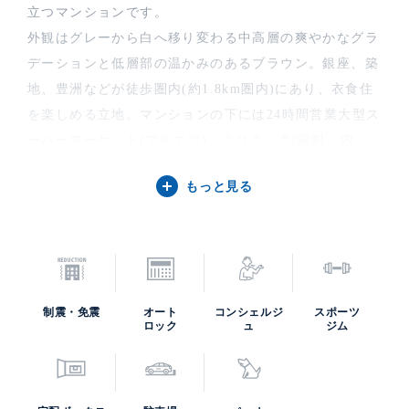
立つマンションです。
外観はグレーから白へ移り変わる中高層の爽やかなグラ
デーションと低層部の温かみのあるブラウン。銀座、築
地、豊洲などが徒歩圏内(約1.8km圏内)にあり、衣食住
を楽しめる立地。マンションの下には24時間営業大型ス
ーパーマーケット(マルエツ)、クリニック(歯科、内
科、小児科)、保育所、スポーツジム(25Mプール、サウ
もっと見る
ナ、ゴルフレンジ)等充実の設備があり、生活に必要な
機能のほとんどを敷地内に整えております。ミッドタワ
ーから道路を挟んで西側には
勝どきザ・タワー
が聳えて
おり、こちらも含めて家族で暮らす方が多いエリアの住
まいです。
制震・免震
オート
コンシェルジ
スポーツ
「ザ・トーキョー・タワーズ」(ザ東京タワーズ)の中古
ロック
ュ
ジム
住宅購入・賃貸・売却査定などのご相談は、高級不動産
の取扱いに特化したケン・コーポレーションにお任せく
ださい。担当は銀座湾岸支店です。「ザ・トーキョー・