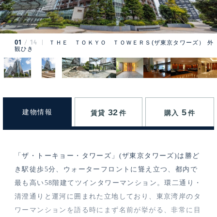
01
14
ＴＨＥ ＴＯＫＹＯ ＴＯＷＥＲＳ(ザ東京タワーズ） 外
観ひき
32
5
建物情報
賃貸
件
購入
件
「ザ・トーキョー・タワーズ」(ザ東京タワーズ)は勝ど
き駅徒歩5分、ウォーターフロントに聳え立つ、都内で
最も高い58階建てツインタワーマンション。環二通り・
清澄通りと運河に囲まれた立地しており、東京湾岸のタ
ワーマンションを語る時にまず名前が挙がる、非常に目