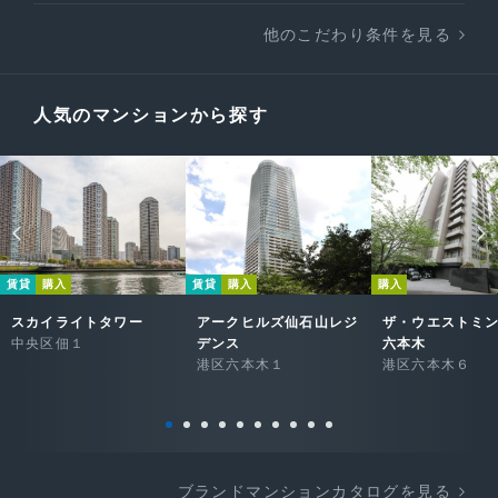
他のこだわり条件を見る
人気のマンションから探す
賃貸
購入
賃貸
購入
購入
スカイライトタワー
アークヒルズ仙石山レジ
ザ・ウエストミ
中央区佃１
デンス
六本木
港区六本木１
港区六本木６
ブランドマンションカタログを見る