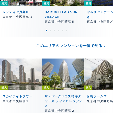
賃貸
賃貸
賃貸
レジディア月島Ⅲ
HARUMI FLAG SUN
セルリアンホー
東京都中央区月島３
VILLAGE
き
東京都中央区晴海５
東京都中央区勝
このエリアのマンションを一覧で見る
購入
購入
購入
スカイライトタワー
ザ・パークハウス晴海タ
月島ホームズ
東京都中央区佃１
ワーズ ティアロレジデン
東京都中央区月
ス
東京都中央区晴海２