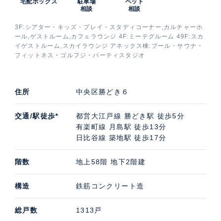
宅配ボックス
駐車場
ペット
タワーズ」(ザ東京タワーズ)の募集（貸す・売る）に際
相談
相談
しての価格・賃料などお気軽にご連絡いただければ幸い
3F:シアター・キッズ・プレイ・スタディコーナー,カルチャーホ
です。
ール,ゲストルーム,カフェラウンジ 4F:ミーテグルーム 49F:スカ
イゲストルーム,スカイラウンジ アネックス棟:プール・サウナ・
フィットネス・ゴルフジ・パーティスタジオ
住所
中央区勝どき６
交通/駅徒歩*
都営大江戸線 勝どき駅 徒歩5分
有楽町線 月島駅 徒歩13分
日比谷線 築地駅 徒歩17分
階数
地上58階 地下2階建
構造
鉄筋コンクリート造
総戸数
1313戸