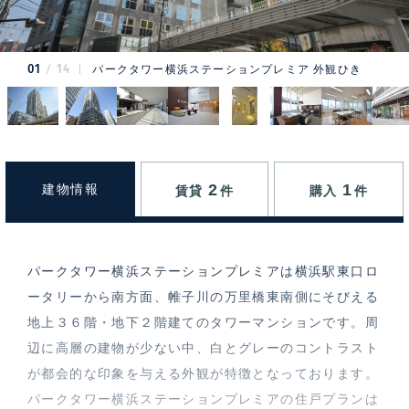
01
14
パークタワー横浜ステーションプレミア 外観ひき
2
1
建物情報
賃貸
件
購入
件
パークタワー横浜ステーションプレミアは横浜駅東口ロ
ータリーから南方面、帷子川の万里橋東南側にそびえる
地上３６階・地下２階建てのタワーマンションです。周
辺に高層の建物が少ない中、白とグレーのコントラスト
が都会的な印象を与える外観が特徴となっております。
パークタワー横浜ステーションプレミアの住戸プランは