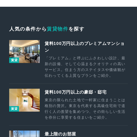
人気の条件から
賃貸物件
を探す
賃料100万円以上のプレミアムマンショ
ン
「プレミアム」と呼ぶにふさわしい設計、最
賃貸
新の設備、そして心温まるクオリティの高い
サービス。住まう方のステイタスや価値観が
伝わってくる上質なプランをご紹介。
賃料100万円以上の豪邸・邸宅
東京の限られた土地で一軒家に住まうことは
格別の贅沢。東京を代表する高級住宅街で道
賃貸
行く人の羨望を集めつつ、その街らしい生活
を存分に享受する住まいをご紹介。
最上階のお部屋