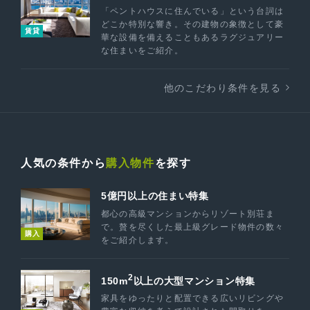
「ペントハウスに住んでいる」という台詞は
どこか特別な響き。その建物の象徴として豪
賃貸
華な設備を備えることもあるラグジュアリー
な住まいをご紹介。
他のこだわり条件を見る
人気の条件から
購入物件
を探す
5億円以上の住まい特集
都心の高級マンションからリゾート別荘ま
で。贅を尽くした最上級グレード物件の数々
購入
をご紹介します。
2
150m
以上の大型マンション特集
家具をゆったりと配置できる広いリビングや