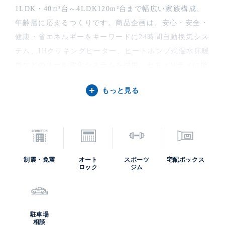
1LDK・40m²台～4LDK120m²台まで幅広い家族構成、
年齢層に応えるつくりです。商品企画は、安心・安全・
健康・省エネルギーをキーワードに24時間自動換気シス
テム、IHクッキングヒーター、ヒートポンプ式温水床暖
房などのオール電化システムを採用。セキュリティは防
災管理センター(1階)と連携した24時間有人管理体制の
もっと見る
ほか、共用部の防犯カメラやエントランスのダブルオー
トロック等により高度なセキュリティを実現していま
す。
共用部には、多様な施設がございます。天井高８ｍで吹
き抜けの開放的なロビーラウンジではフロントサービス
制震・免震
オート
スポーツ
宅配ボックス
を行っています。みなとみらい地区を一望できる29階に
ロック
ジム
2層吹き抜け・天井高約5.5mのビューラウンジのほか、
ゲストルーム、プライベートジム等、都心生活を豊かに
演出する各施設もございます。また、１階～６階の下層
駐車場
階が商業施設のスペースとなっており、スーパー、公共
相談