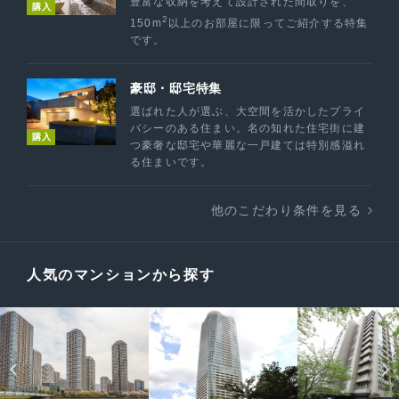
豊富な収納を考えて設計された間取りを、
購入
2
150m
以上のお部屋に限ってご紹介する特集
です。
豪邸・邸宅特集
選ばれた人が選ぶ、大空間を活かしたプライ
バシーのある住まい。名の知れた住宅街に建
購入
つ豪奢な邸宅や華麗な一戸建ては特別感溢れ
る住まいです。
他のこだわり条件を見る
人気のマンションから探す