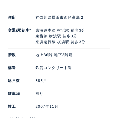
施設、保育施設などが入っていることもポイントです。
パークタワー横浜ステーションプレミアの中古住宅購
住所
神奈川県横浜市西区高島２
入・賃貸・売却査定などのご相談は、高級不動産の取扱
いに特化したケン・コーポレーションにお任せくださ
交通/駅徒歩*
東海道本線 横浜駅 徒歩3分
い。担当は横浜支店です。パークタワー横浜ステーショ
東横線 横浜駅 徒歩3分
ンプレミアの募集（貸す・売る）に際しての価格・賃料
京浜急行線 横浜駅 徒歩3分
などお気軽にご連絡いただければ幸いです。
階数
地上36階 地下2階建
構造
鉄筋コンクリート造
総戸数
385戸
駐車場
有り
竣工
2007年11月