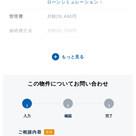
ローンシミュレーション
管理費
月額26,440円
修繕積立金
月額26,750円
その他費用
月額 合計7,230円（細目は備考項目
をご参照ください）
もっと見る
間取り / 方位
3LDK / 南東
専有面積
82.36㎡ (24.91坪)
この物件についてお問い合わせ
バルコニー関連
13.05㎡
1
2
3
階建 / 所在階
地上30階 地下1階建 / 13階部分
入力
確認
完了
構造 / 総戸数
鉄筋コンクリート造 / 275戸
ご相談内容
必須