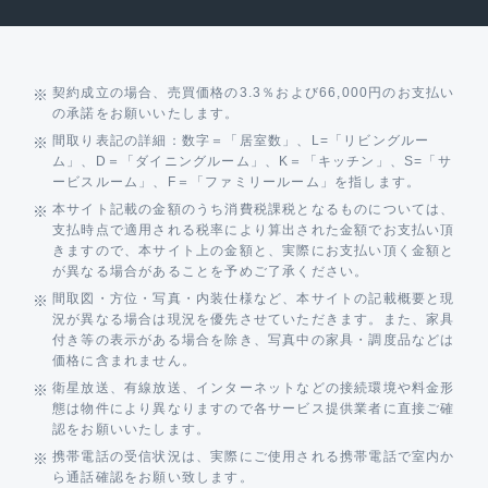
契約成立の場合、売買価格の3.3％および66,000円のお支払い
の承諾をお願いいたします。
間取り表記の詳細：数字＝「居室数」、L=「リビングルー
ム」、D＝「ダイニングルーム」、K＝「キッチン」、S=「サ
ービスルーム」、F＝「ファミリールーム」を指します。
本サイト記載の金額のうち消費税課税となるものについては、
支払時点で適用される税率により算出された金額でお支払い頂
きますので、本サイト上の金額と、実際にお支払い頂く金額と
が異なる場合があることを予めご了承ください。
間取図・方位・写真・内装仕様など、本サイトの記載概要と現
況が異なる場合は現況を優先させていただきます。また、家具
付き等の表示がある場合を除き、写真中の家具・調度品などは
価格に含まれません。
衛星放送、有線放送、インターネットなどの接続環境や料金形
態は物件により異なりますので各サービス提供業者に直接ご確
認をお願いいたします。
携帯電話の受信状況は、実際にご使用される携帯電話で室内か
ら通話確認をお願い致します。