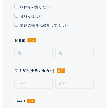
竣工
2007年8月
物件を内覧したい
敷地権利
所有権
資料がほしい
現況
空室
類似の物件も紹介してほしい
引渡時期
即
お名前
必須
施工業者
五洋建設 株式会社
分譲会社
東京建物 株式会社
管理会社
株式会社 東京建物アメニティサポー
フリガナ(全角カタカナ)
必須
ト
管理 / 勤務形態
全部委託 / 日勤管理
駐車場
有 27,000～30,000円 ※空き状況を
Email
必須
お問い合わせください。