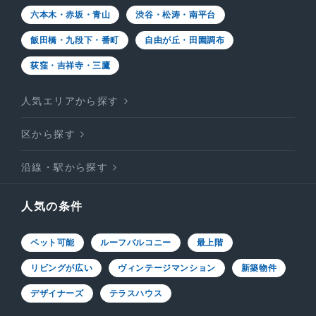
六本木・赤坂・青山
渋谷・松涛・南平台
飯田橋・九段下・番町
自由が丘・田園調布
荻窪・吉祥寺・三鷹
人気エリアから探す
区から探す
沿線・駅から探す
人気の条件
ペット可能
ルーフバルコニー
最上階
リビングが広い
ヴィンテージマンション
新築物件
デザイナーズ
テラスハウス