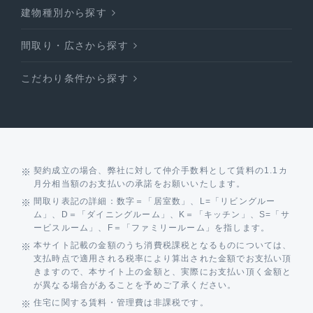
建物種別から探す
間取り・広さから探す
こだわり条件から探す
契約成立の場合、弊社に対して仲介手数料として賃料の1.1カ
月分相当額のお支払いの承諾をお願いいたします。
間取り表記の詳細：数字＝「居室数」、L=「リビングルー
ム」、D＝「ダイニングルーム」、K＝「キッチン」、S=「サ
ービスルーム」、F＝「ファミリールーム」を指します。
本サイト記載の金額のうち消費税課税となるものについては、
支払時点で適用される税率により算出された金額でお支払い頂
きますので、本サイト上の金額と、実際にお支払い頂く金額と
が異なる場合があることを予めご了承ください。
住宅に関する賃料・管理費は非課税です。