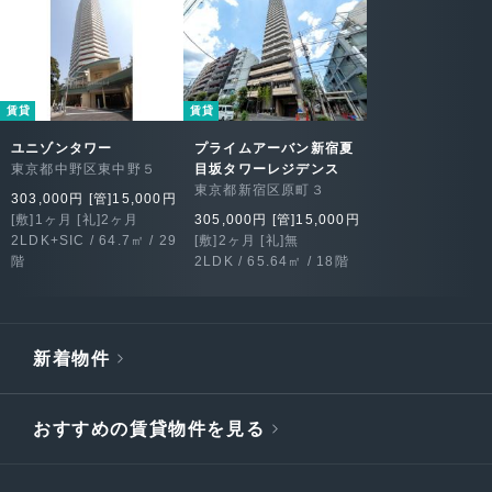
賃貸
賃貸
ユニゾンタワー
プライムアーバン新宿夏
東京都中野区東中野５
目坂タワーレジデンス
東京都新宿区原町３
303,000円 [管]15,000円
[敷]1ヶ月 [礼]2ヶ月
305,000円 [管]15,000円
2LDK+SIC / 64.7㎡ / 29
[敷]2ヶ月 [礼]無
階
2LDK / 65.64㎡ / 18階
新着物件
おすすめの賃貸物件を見る