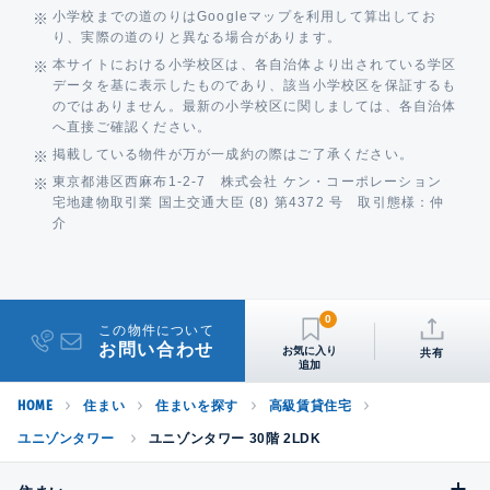
小学校までの道のりはGoogleマップを利用して算出してお
り、実際の道のりと異なる場合があります。
本サイトにおける小学校区は、各自治体より出されている学区
データを基に表示したものであり、該当小学校区を保証するも
のではありません。最新の小学校区に関しましては、各自治体
へ直接ご確認ください。
掲載している物件が万が一成約の際はご了承ください。
東京都港区西麻布1-2-7 株式会社 ケン・コーポレーション
宅地建物取引業 国土交通大臣 (8) 第4372 号 取引態様：仲
介
0
この物件について
お問い合わせ
共有
HOME
住まい
住まいを探す
高級賃貸住宅
ユニゾンタワー
ユニゾンタワー 30階 2LDK