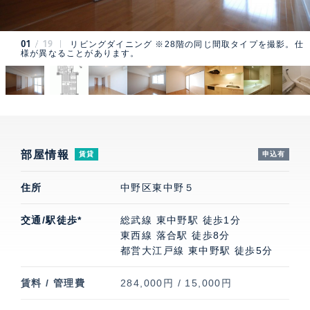
01
19
リビングダイニング ※28階の同じ間取タイプを撮影。仕
様が異なることがあります。
部屋情報
賃貸
申込有
住所
中野区東中野５
交通/駅徒歩*
総武線 東中野駅 徒歩1分
東西線 落合駅 徒歩8分
都営大江戸線 東中野駅 徒歩5分
賃料 / 管理費
284,000円 / 15,000円