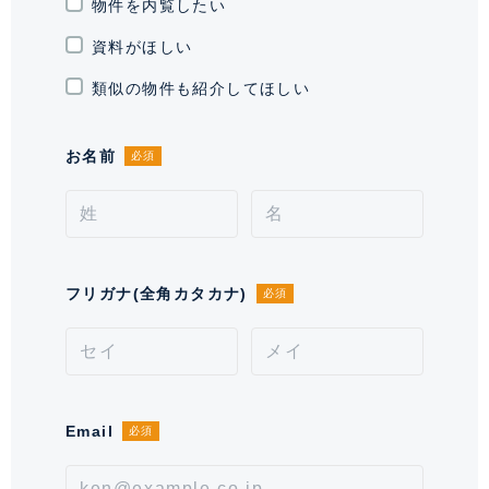
き場
物件を内覧したい
認、 バイク置き場有り 最新の空区
画情報、料金等はお問い合わせく
資料がほしい
ださい
類似の物件も紹介してほしい
通学区域小学校
白桜小学校(約1,100m)
契約形態
お名前
定期借家契約
必須
契約期間（期日）
2年
入居諸条件
ペット不可、 住居兼事務所不可、
保証会社必須
フリガナ(全角カタカナ)
必須
備考
■鍵交換費用が別途発生いたします。■口座振替事務手
数料が別途発生いたします。■保証会社必須。【月次
型】初回保証料:契約時月額賃料等の40%、継続保証料:
Email
必須
毎月月額賃料等の1%(※保証委託最低金額 初回5万
円、継続 月次1000円)。【年次型】初回保証料:契約
時月額賃料等の50%、継続保証料:毎年1万円。※契約型