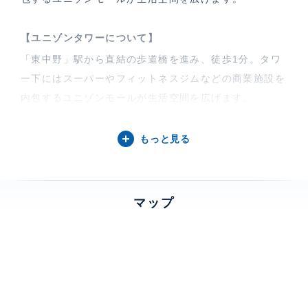
【ユニゾンタワーについて】
「東中野」駅から直結の歩道橋を進み、徒歩1分。タワ
ー下にはスーパーやフィットネスジムなどの商業施設を
内包するユニゾンモールが生活空間を広げます。
もっと見る
特徴
楽器相談、 バルコニー、 一部フローリング
部屋設備
エアコン、 給湯、 室内洗濯機置場、 浴室乾燥機、 追
マップ
焚、 洗浄機能付便座、 バストイレ別、 洗面所独立、
クローゼット、 シューズインクローゼット、 シューズ
クローゼット、 IHクッキングヒーター、 グリル付き、
コンロ3口、 システムキッチン、 BS、 CS
建物設備・施設