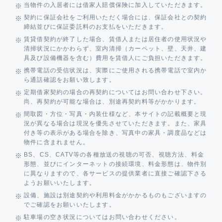
当物件の入居者には借家人賠償保険に加入していただきます。
契約に保証会社をご利用いただく場合には、保証会社との契約
締結並びに保証委託料のお支払をいただきます。
賃貸借契約が終了した場合、賃借人または居住者の使用状況や
清掃状況にかかわらず、室内清掃（カーペット、壁、天井、建
具及び設備機器を含む）費用を賃借人にご負担いただきます。
携帯電話の受信状況は、実際にご使用される携帯電話で室内か
ら通話確認をお願い致します。
定期借家契約の場合の再契約についてはお問い合わせ下さい。
尚、再契約が可能な場合は、別途再契約料等がかかります。
間取図・方位・写真・内装仕様など、本サイトの記載概要と現
況が異なる場合は現況を優先させていただきます。また、家具
付き等の表示がある場合を除き、写真中の家具・調度品などは
物件に含まれません。
BS、CS、CATV等の各種放送の視聴の可否、視聴方法、料金
形態、並びにインターネットの接続環境、料金形態は、物件別
に異なりますので、各サービスの提供業者に直接ご確認下さる
ようお願いいたします。
設備、施設は別途契約や利用料金がかかるものもございますの
でご確認をお願いいたします。
駐車場の空き状況についてはお問い合わせください。