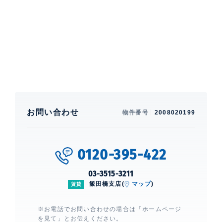
エレベーター、 宅配ボックス、 敷地内ゴミ置場、 スポ
ーツジム、 フロントサービス、 オートロック、 ディン
プルキー、 ダブルロックキー、 TVモニター付きインタ
ーホン、 24時間有人管理
ユニゾンタワー
建物詳細
お問い合わせ
物件番号
2008020199
0
0120-395-422
03-3515-3211
飯田橋支店(
マップ
)
賃貸
※お電話でお問い合わせの場合は「ホームページ
を見て」とお伝えください。