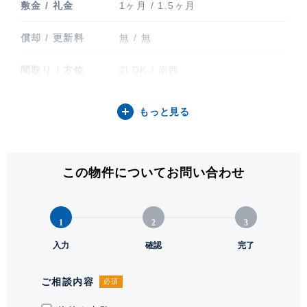
敷金 / 礼金
1ヶ月 / 1.5ヶ月
償却 / 更新料
無 / 無
間取り / 方位
2LDK / 南西
専有面積
64.25㎡ (19.43坪)
もっと見る
バルコニー関連
バルコニー(11㎡)
階建 / 所在階
地上31階 地下2階建 / 30階部分
この物件についてお問い合わせ
構造 / 総戸数
鉄骨鉄筋コンクリート造 / 297戸
1
2
3
竣工
2007年11月
入力
確認
完了
入居可能日
2026年8月下旬 予定
ご相談内容
必須
駐輪場・バイク置
駐輪場有り 駐輪場無料。要空き確