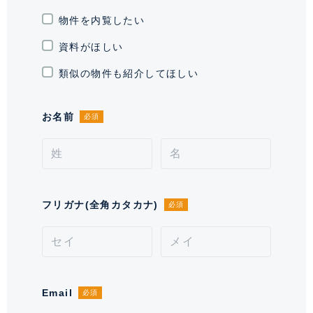
入居可能日
要相談
物件を内覧したい
資料がほしい
駐車場
有 1台 29,700円
類似の物件も紹介してほしい
駐輪場・バイク置
駐輪場有り 656台 ※無料。最新
き場
の空き状況はご確認下さい、 バイ
ク置き場有り 39台 ※月額使用料
お名前
必須
金:5,500円(税込)。要空き確認
契約形態
定期借家契約
契約期間（期日）
2年
フリガナ(全角カタカナ)
必須
入居諸条件
ペット不可、 住居兼事務所不可、
保証会社可
備考
◆再契約料は新賃料の1.1ヶ月分
(税込)◆清掃費:1,375円/㎡(税
Email
必須
込)◆エアコン洗浄費:27,500円/台