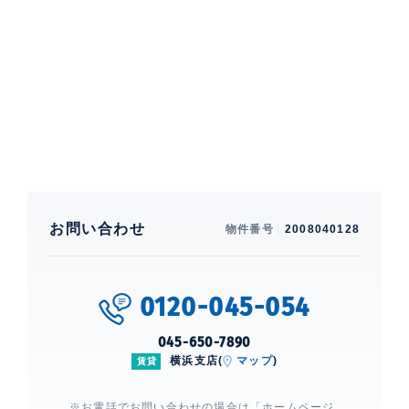
れるエリアです。建物の設備としてゲストルーム、スカ
イラウンジがあります。周辺にはMARKISみなとみらい
(750m、2026年1月時点)などがあります
特徴
バルコニー、 全面フローリング
部屋設備
エアコン、 給湯、 室内洗濯機置場、 浴室乾燥機、 洗
浄機能付便座、 バストイレ別、 洗面所独立、 クローゼ
お問い合わせ
物件番号
2008040128
ット、 シューズクローゼット、 オール電化、 IHクッキ
ングヒーター、 コンロ2口、 クッカー、 ディスポーザ
ー、 浄水器、 システムキッチン、 カウンターキッチ
ン、 CATV、 光、 ICカードキー採用。オール電化(地
0120-045-054
域冷暖房システム)採用。※2016年7月よりテレビは付
属されません。
045-650-7890
横浜支店(
マップ
)
賃貸
建物設備・施設
制震構造、 免震構造、 エレベーター、 宅配ボックス、
※お電話でお問い合わせの場合は「ホームページ