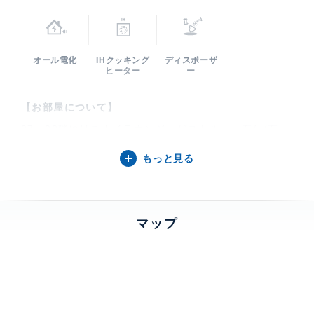
オール電化
IHクッキング
ディスポーザ
ヒーター
ー
【お部屋について】
27、28階にはスカイラウンジ、ゲストルーム有り(有
料)。24時間有人管理。再契約料は新賃料の1.1ヶ月分
もっと見る
(税込)です。
【パシフィックロイヤルコートみなとみらいアーバンタ
マップ
ワーについて】
パシフィックロイヤルコートみなとみらいアーバンタワ
ーは2008年5月竣工の29階建て(地下1階)・総戸数415
戸のタワー型マンションです。グレード感を感じさせる
エントランスが特徴的で、みなとみらい駅が近く活気溢