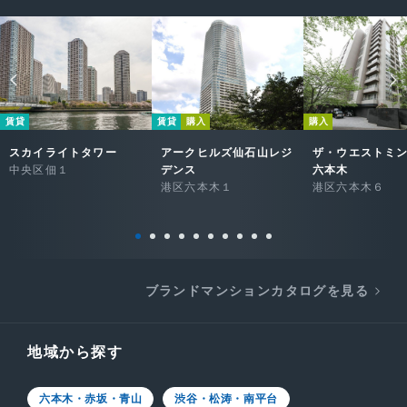
賃貸
賃貸
購入
購入
スカイライトタワー
アークヒルズ仙石山レジ
ザ・ウエストミ
中央区佃１
デンス
六本木
港区六本木１
港区六本木６
ブランドマンションカタログを見る
地域から探す
六本木・赤坂・青山
渋谷・松涛・南平台