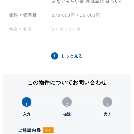
みなとみらい線 新高島駅 徒歩6分
賃料 / 管理費
178,000円 / 15,000円
敷金 / 礼金
1ヶ月 / 2ヶ月
償却 / 更新料
無 / 無
もっと見る
間取り / 方位
1ROOM / 北
専有面積
45.01㎡ (13.61坪)
この物件についてお問い合わせ
バルコニー関連
バルコニー
階建 / 所在階
地上29階 地下1階建 / 11階部分
1
2
3
構造 / 総戸数
鉄筋コンクリート造 / 415戸
入力
確認
完了
竣工
2008年5月
ご相談内容
必須