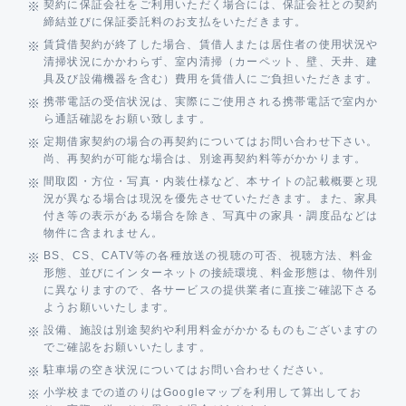
契約に保証会社をご利用いただく場合には、保証会社との契約
締結並びに保証委託料のお支払をいただきます。
賃貸借契約が終了した場合、賃借人または居住者の使用状況や
清掃状況にかかわらず、室内清掃（カーペット、壁、天井、建
具及び設備機器を含む）費用を賃借人にご負担いただきます。
携帯電話の受信状況は、実際にご使用される携帯電話で室内か
ら通話確認をお願い致します。
定期借家契約の場合の再契約についてはお問い合わせ下さい。
尚、再契約が可能な場合は、別途再契約料等がかかります。
間取図・方位・写真・内装仕様など、本サイトの記載概要と現
況が異なる場合は現況を優先させていただきます。また、家具
付き等の表示がある場合を除き、写真中の家具・調度品などは
物件に含まれません。
BS、CS、CATV等の各種放送の視聴の可否、視聴方法、料金
形態、並びにインターネットの接続環境、料金形態は、物件別
に異なりますので、各サービスの提供業者に直接ご確認下さる
ようお願いいたします。
設備、施設は別途契約や利用料金がかかるものもございますの
でご確認をお願いいたします。
駐車場の空き状況についてはお問い合わせください。
小学校までの道のりはGoogleマップを利用して算出してお