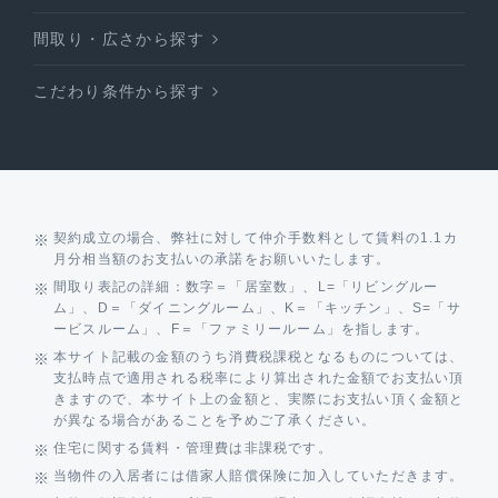
間取り・広さから探す
こだわり条件から探す
契約成立の場合、弊社に対して仲介手数料として賃料の1.1カ
月分相当額のお支払いの承諾をお願いいたします。
間取り表記の詳細：数字＝「居室数」、L=「リビングルー
ム」、D＝「ダイニングルーム」、K＝「キッチン」、S=「サ
ービスルーム」、F＝「ファミリールーム」を指します。
本サイト記載の金額のうち消費税課税となるものについては、
支払時点で適用される税率により算出された金額でお支払い頂
きますので、本サイト上の金額と、実際にお支払い頂く金額と
が異なる場合があることを予めご了承ください。
住宅に関する賃料・管理費は非課税です。
当物件の入居者には借家人賠償保険に加入していただきます。