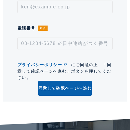
(税込)◆インターネット接続料
2,895円/月
情報更新日
2026年8月7日
電話番号
必須
次回更新予定日
2026年8月21日
*「交通/駅徒歩」とは、当該物件の最寄駅(路線)、バス停、およびそこまでの徒歩所要
時間を表示します。
プライバシーポリシー
にご同意の上、「同
意して確認ページへ進む」ボタンを押してくだ
0
さい。
同意して確認ページへ進む