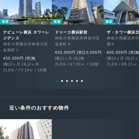
賃貸
賃貸
賃貸
ナビューレ横浜 タワーレ
ドゥーエ横浜駅前
ザ・タワー横浜
ジデンス
神奈川県横浜市神奈川区
神奈川県横浜市
神奈川県横浜市神奈川区
金港町８
通５
金港町１
420,000円 [管]10,000円
600,000円 [管]
450,000円 [管]無
[敷]1ヶ月 [礼]無
[敷]3ヶ月 [礼]2
[敷]2ヶ月 [礼]2ヶ月
3LDK / 97.91㎡ / 18階
2LDK / 88.21㎡ 
2LDK / 73.19㎡ / 16階
近い条件のおすすめ物件