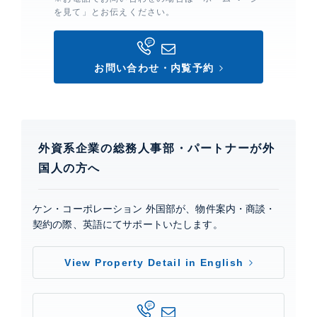
を見て」とお伝えください。
駐車場複数台相談（要確認）、 ペット設備、 フロア毎
ゴミ置場、 スカイラウンジ、 スポーツジム、 ゲストル
ーム、 フロントサービス、 コンシェルジュサービス、
オートロック、 カードキー、 TVモニター付きインター
お問い合わせ・内覧予約
ホン、 防犯カメラ、 24時間有人管理、 横浜の海沿い
に広がるみなとみらいは、文化、芸術、娯楽、ショッピ
ングの拠点として、世界が注目する新時代を担う街区で
す。
外資系企業の総務人事部・パートナーが外
国人の方へ
パシフィックロイヤルコートみなとみらいアーバ
ンタワー
建物詳細
ケン・コーポレーション 外国部が、物件案内・商談・
契約の際、英語にてサポートいたします。
0
View Property Detail in English