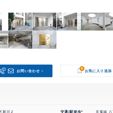
0
区新川２
交通/駅徒歩*
京葉線 八