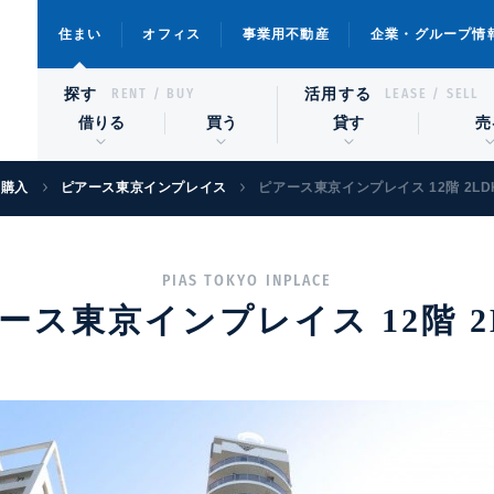
住まい
オフィス
事業用不動産
企業・グループ情
探す
活用する
RENT / BUY
LEASE / SELL
借りる
買う
貸す
売
宅購入
ピアース東京インプレイス
ピアース東京インプレイス 12階 2LD
PIAS TOKYO INPLACE
ース東京インプレイス 12階 2