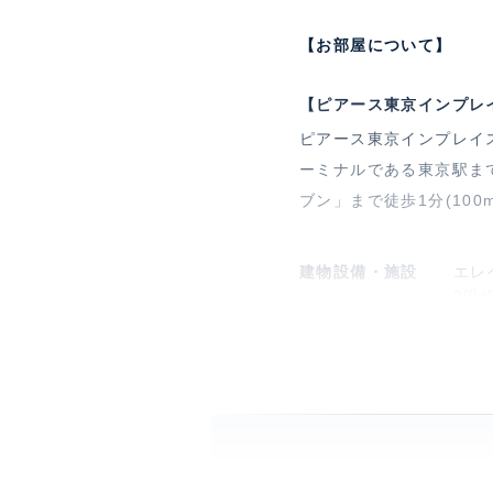
【お部屋について】
【ピアース東京インプレ
ピアース東京インプレイ
ーミナルである東京駅まで
ブン」まで徒歩1分(10
建物設備・施設
エレ
2沿