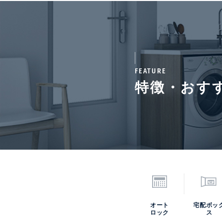
取引形態
仲介
次回更新予定日
202
FEATURE
特徴・おす
*「交通/駅徒歩」とは、当該物件の最
オート
宅配ボッ
ロック
ス