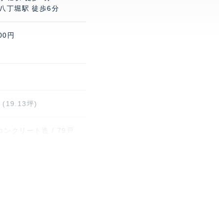
八丁堀駅 徒歩6分
00円
(19.13坪)
ンクリート造 / 79戸
権
(約300m)