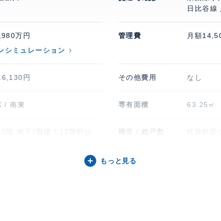
日比谷線 
,980万円
管理費
月額14,5
ンシミュレーション
6,130円
その他費用
なし
K / 南東
専有面積
63.25㎡ 
5階 地下1階建 / 12階部分
構造 / 総戸数
鉄骨鉄筋コ
4年2月
敷地権利
所有
もっと見る
引渡時期
相談
委託 / 日勤管理
通学区域小学校
明正小学校