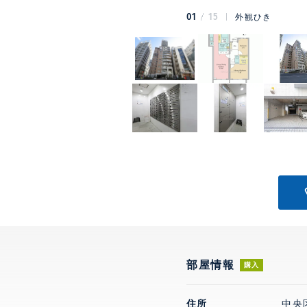
01
15
外観ひき
部屋情報
購入
住所
中央