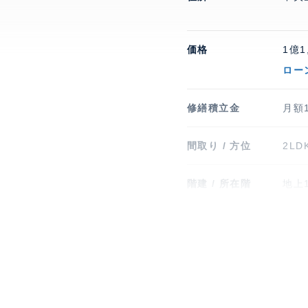
価格
1億1
ロー
修繕積立金
月額1
間取り / 方位
2LD
階建 / 所在階
地上1
竣工
200
現況
空室
管理 / 勤務形態
全部