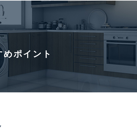
通学経路
情報更新日
2026年8
6年8月17日
すめポイント
寄駅(路線)、バス停、およびそこまでの徒歩所要時間を表示します。
0
ク