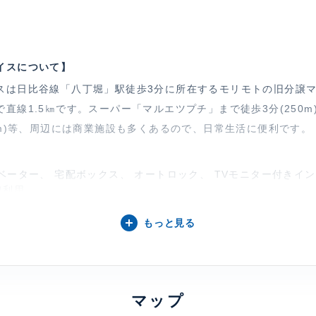
イスについて】
スは日比谷線「八丁堀」駅徒歩3分に所在するモリモトの旧分譲
直線1.5㎞です。スーパー「マルエツプチ」まで徒歩3分(250
0m)等、周辺には商業施設も多くあるので、日常生活に便利です。
ベーター、 宅配ボックス、 オートロック、 TVモニター付きイ
線利用
もっと見る
ピアース東京インプレイス
建物詳細
マップ