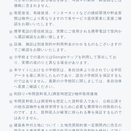
付き等の表示がある場合を除き、写真中の家具・調度品などは
価格に含まれません。
衛星放送、有線放送、インターネットなどの接続環境や料金形
態は物件により異なりますので各サービス提供業者に直接ご確
認をお願いいたします。
携帯電話の受信状況は、実際にご使用される携帯電話で室内か
ら通話確認をお願い致します。
設備、施設は別途契約や利用料金がかかるものもございますの
でご確認をお願いいたします。
小学校までの道のりはGoogleマップを利用して算出してお
り、実際の道のりと異なる場合があります。
本サイトにおける小学校区は、各自治体より出されている学区
データを基に表示したものであり、該当小学校区を保証するも
のではありません。最新の小学校区に関しましては、各自治体
へ直接ご確認ください。
利回り=年間賃料収入(満室時想定)/物件取得価格
年間賃料収入は満室時を想定した賃料収入であり、公租公課そ
の他当該物件を維持管理するために必要な費用等の控除前のも
のです。また、賃料収入が確実に得られる事を保証するもので
はありません。
建築条件付土地について：土地売買契約後一定期間内に売主の
指定する建築業者との間で住宅の建築請負契約を締結して頂く