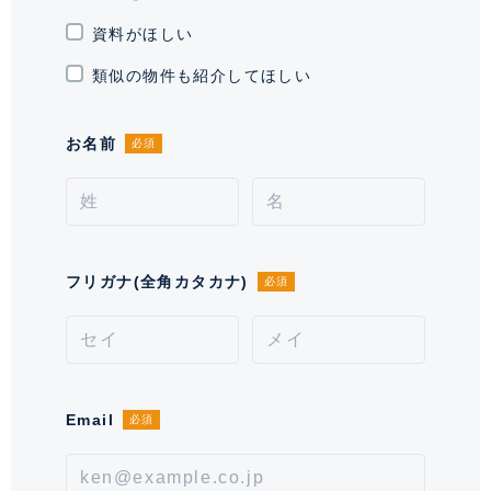
敷地権利
所有権
資料がほしい
現況
空室
類似の物件も紹介してほしい
引渡時期
相談
お名前
必須
施工業者
清水建設株式会社
分譲会社
住友不動産 株式会社
管理会社
住友不動産建物サービス 株式会社
フリガナ(全角カタカナ)
必須
管理 / 勤務形態
全部委託 / 常勤管理
駐車場
有 28,000～40,000円 ※空き状況を
お問い合わせください。
Email
必須
通学区域小学校
芳水小学校(約1,000m)
通学経路