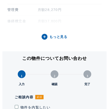
管理費
月額28,270円
修繕積立金
月額37,800円
その他費用
なし
もっと見る
間取り / 方位
3LDK / 北東
専有面積
80.88㎡ (24.46坪)
この物件についてお問い合わせ
バルコニー関連
12.07㎡
1
2
3
階建 / 所在階
地上27階 地下2階建 / 23階部分
入力
確認
完了
構造 / 総戸数
鉄筋コンクリート造 / 254戸
ご相談内容
必須
竣工
2007年1月
物件を内覧したい