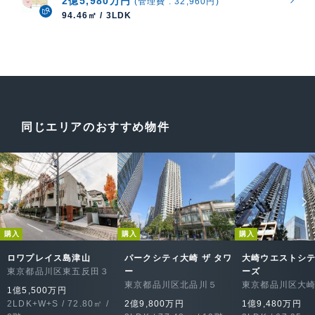
2億5,980万円
(管理費 : 32,960円)
94.46㎡ / 3LDK
同じエリアのおすすめ物件
購入
購入
購入
ロワプレイス島津山
パークシティ大崎 ザ タワ
大崎ウエストシ
東京都品川区東五反田３
ー
ーズ
東京都品川区北品川５
東京都品川区大
1億5,500万円
2LDK+W+S / 72.80㎡ /
2億9,800万円
1億9,480万円