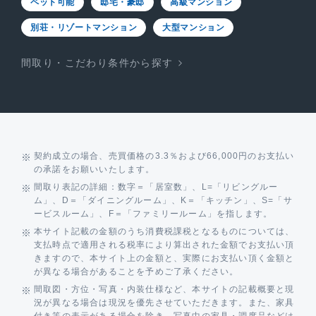
ペット可能
邸宅・豪邸
高級マンション
別荘・リゾートマンション
大型マンション
間取り・こだわり条件から探す
契約成立の場合、売買価格の3.3％および66,000円のお支払い
の承諾をお願いいたします。
間取り表記の詳細：数字＝「居室数」、L=「リビングルー
ム」、D＝「ダイニングルーム」、K＝「キッチン」、S=「サ
ービスルーム」、F＝「ファミリールーム」を指します。
本サイト記載の金額のうち消費税課税となるものについては、
支払時点で適用される税率により算出された金額でお支払い頂
きますので、本サイト上の金額と、実際にお支払い頂く金額と
が異なる場合があることを予めご了承ください。
間取図・方位・写真・内装仕様など、本サイトの記載概要と現
況が異なる場合は現況を優先させていただきます。また、家具