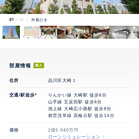
01
14
外観ひき
部屋情報
購入
住所
品川区大崎１
交通/駅徒歩*
りんかい線 大崎駅 徒歩6分
山手線 五反田駅 徒歩6分
池上線 大崎広小路駅 徒歩8分
都営浅草線 高輪台駅 徒歩14分
価格
2億5,980万円
ローンシミュレーション