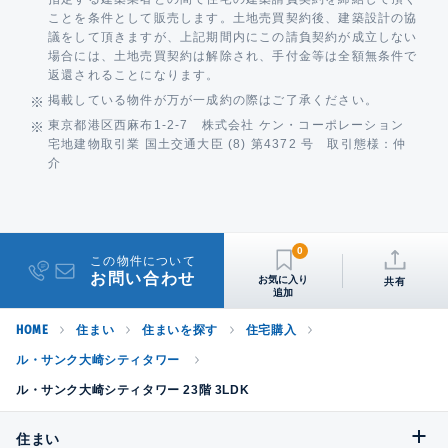
ことを条件として販売します。土地売買契約後、建築設計の協
議をして頂きますが、上記期間内にこの請負契約が成立しない
場合には、土地売買契約は解除され、手付金等は全額無条件で
返還されることになります。
掲載している物件が万が一成約の際はご了承ください。
東京都港区西麻布1-2-7 株式会社 ケン・コーポレーション
宅地建物取引業 国土交通大臣 (8) 第4372 号 取引態様：仲
介
0
この物件について
お問い合わせ
共有
HOME
住まい
住まいを探す
住宅購入
ル・サンク大崎シティタワー
ル・サンク大崎シティタワー 23階 3LDK
住まい