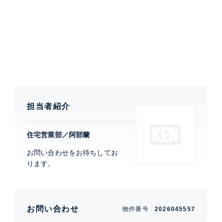
ラウンジ、トランクルーム、各階のダストステーション
等便利な設備が整っています。24時間有人管理の他、
各所に設置された防犯カメラや来訪者を二重にチェック
するダブルオートロックシステムなど、厳重な管理も魅
力です。
特徴
バルコニー
担当者紹介
部屋設備
都市ガス
住宅営業部／阿部蘭
建物設備・施設
お問い合わせをお待ちしてお
免震構造、 新耐震構造、 エレベーター、 宅配ボック
ります。
ス、 スカイラウンジ、 フロントサービス、 コンシェル
ジュサービス、 オートロック、 TVモニター付きインタ
ーホン、 防犯カメラ、 24時間有人管理、 3駅利用、 3
沿線利用
お問い合わせ
物件番号
2026045557