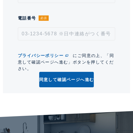
取引形態
仲介
電話番号
必須
情報更新日
2026年8月3日
次回更新予定日
2026年8月17日
*「交通/駅徒歩」とは、当該物件の最寄駅(路線)、バス停、およびそこまでの徒歩所要
プライバシーポリシー
にご同意の上、「同
時間を表示します。
意して確認ページへ進む」ボタンを押してくだ
さい。
0
同意して確認ページへ進む