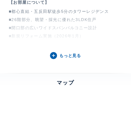
【お部屋について】
■都心直結・五反田駅徒歩5分のタワーレジデンス
■26階部分、眺望・採光に優れた3LDK住戸
■開口部の広いワイドスパンバルコニー設計
■新規リフォーム実施（2026年1月）
～リフォーム内容～
キッチン交換（食器洗い乾燥機付き）、浴室交換（乾燥
もっと見る
機付）
洗面化粧台交換、トイレ新規交換 、壁、天井クロス新
規貼替
マップ
フローリング、タイル新規貼替、床暖房設置など
■24時間有人管理と充実設備で、安心と快適を実感
【ル・サンク大崎シティタワーについて】
山手線大崎駅徒歩6分に位置する地上27階地下2階の高
層タワーマンション。コンシェルジュサービス、カフェ