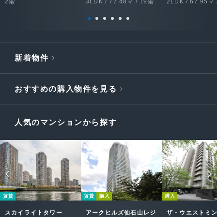
2階
3LDK / 77.48㎡ / 19階
2LDK / 67.95㎡ 
新着物件
おすすめの購入物件を見る
人気のマンションから探す
賃貸
賃貸
購入
購入
スカイライトタワー
アークヒルズ仙石山レジ
ザ・ウエストミ