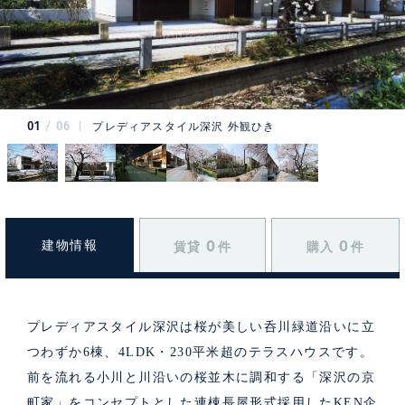
01
06
プレディアスタイル深沢 外観ひき
0
0
建物情報
賃貸
件
購入
件
プレディアスタイル深沢は桜が美しい呑川緑道沿いに立
つわずか6棟、4LDK・230平米超のテラスハウスです。
前を流れる小川と川沿いの桜並木に調和する「深沢の京
町家」をコンセプトとした連棟長屋形式採用したKEN企