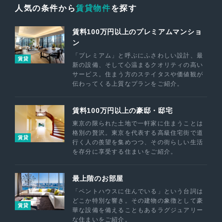
人気の条件から
賃貸物件
を探す
賃料100万円以上のプレミアムマンショ
ン
「プレミアム」と呼ぶにふさわしい設計、最
賃貸
新の設備、そして心温まるクオリティの高い
サービス。住まう方のステイタスや価値観が
伝わってくる上質なプランをご紹介。
賃料100万円以上の豪邸・邸宅
東京の限られた土地で一軒家に住まうことは
格別の贅沢。東京を代表する高級住宅街で道
賃貸
行く人の羨望を集めつつ、その街らしい生活
を存分に享受する住まいをご紹介。
最上階のお部屋
「ペントハウスに住んでいる」という台詞は
どこか特別な響き。その建物の象徴として豪
賃貸
華な設備を備えることもあるラグジュアリー
な住まいをご紹介。