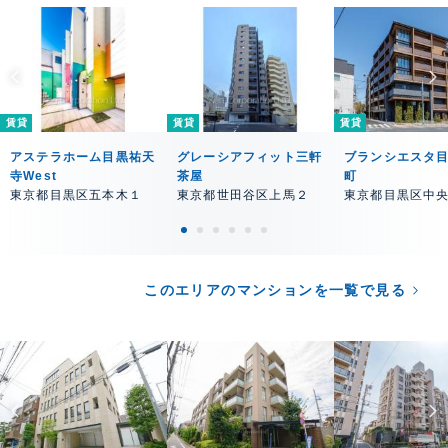
賃貸
賃貸
賃貸
アステラホーム目黒祐天
グレーシアフィット三軒
ブランシエスタ
寺West
茶屋
町
東京都目黒区五本木１
東京都世田谷区上馬２
東京都目黒区中
このエリアのマンションを一覧で見る