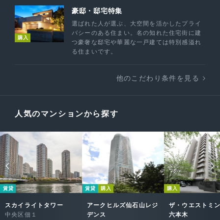
豪邸・邸宅特集
選ばれた人が選ぶ、大空間を活かしたプライ
バシーのある住まい。名の知れた住宅街に建
購入
つ豪奢な邸宅や華麗な一戸建ては特別感溢れ
る住まいです。
他のこだわり条件を見る
人気のマンションから探す
賃貸
賃貸
購入
購入
スカイライトタワー
アークヒルズ仙石山レジ
ザ・ウエストミ
中央区佃１
デンス
六本木