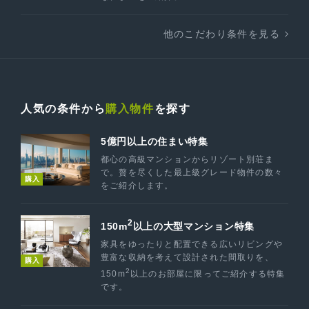
他のこだわり条件を見る
人気の条件から
購入物件
を探す
5億円以上の住まい特集
都心の高級マンションからリゾート別荘ま
で。贅を尽くした最上級グレード物件の数々
購入
をご紹介します。
2
150m
以上の大型マンション特集
家具をゆったりと配置できる広いリビングや
豊富な収納を考えて設計された間取りを、
購入
2
150m
以上のお部屋に限ってご紹介する特集
です。