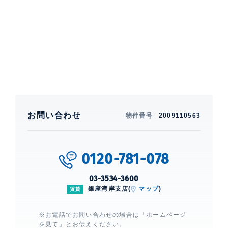
イレ別、 洗面所独立、 クローゼット、 ウォークインク
ローゼット、 シューズクローゼット、 ガスコンロ、 コ
ンロ4口、 システムキッチン、 カウンターキッチン、
CATV、 BS、 CS、 光
建物設備・施設
エレベーター、 宅配ボックス、 敷地内ゴミ置場、 オー
トロック、 ディンプルキー、 ダブルロックキー、 防犯
カメラ、 海岸エリアに2010年1月竣工物件。フローリ
ングは4タイプのカラーバリエーション。
お問い合わせ
物件番号
2009110563
レジディア芝浦KAIGAN
0120-781-078
建物詳細
03-3534-3600
銀座湾岸支店(
マップ
)
賃貸
0
※お電話でお問い合わせの場合は「ホームページ
を見て」とお伝えください。