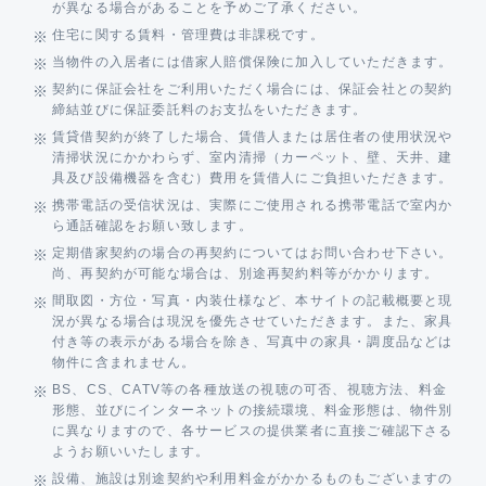
が異なる場合があることを予めご了承ください。
住宅に関する賃料・管理費は非課税です。
当物件の入居者には借家人賠償保険に加入していただきます。
契約に保証会社をご利用いただく場合には、保証会社との契約
締結並びに保証委託料のお支払をいただきます。
賃貸借契約が終了した場合、賃借人または居住者の使用状況や
清掃状況にかかわらず、室内清掃（カーペット、壁、天井、建
具及び設備機器を含む）費用を賃借人にご負担いただきます。
携帯電話の受信状況は、実際にご使用される携帯電話で室内か
ら通話確認をお願い致します。
定期借家契約の場合の再契約についてはお問い合わせ下さい。
尚、再契約が可能な場合は、別途再契約料等がかかります。
間取図・方位・写真・内装仕様など、本サイトの記載概要と現
況が異なる場合は現況を優先させていただきます。また、家具
付き等の表示がある場合を除き、写真中の家具・調度品などは
物件に含まれません。
BS、CS、CATV等の各種放送の視聴の可否、視聴方法、料金
形態、並びにインターネットの接続環境、料金形態は、物件別
に異なりますので、各サービスの提供業者に直接ご確認下さる
ようお願いいたします。
設備、施設は別途契約や利用料金がかかるものもございますの