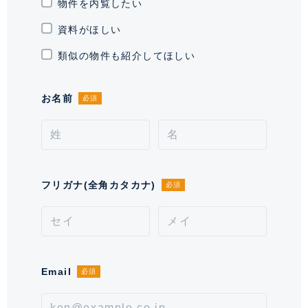
物件を内覧したい
イク:1800X840.空要確認。月額
5,060円(税込)
資料がほしい
通学区域小学校
芝浜小学校(約800m)
類似の物件も紹介してほしい
契約形態
普通借家契約
お名前
必須
契約期間（期日）
2年
入居諸条件
ペット相談、 住居兼事務所不可、
保証会社必須
フリガナ(全角カタカナ)
必須
備考
■鍵交換費用22,000円(税込)が別途発生いたします。■
入居者限定会員サービス加入必須(11,000円税込/2年)■
インターネット使用料毎月額1,650円(税込)■保証会社
必須。【月次型】初回保証料:契約時月額賃料等の
Email
必須
40%、継続保証料:毎月月額賃料等の1%(※保証委託最
低金額 初回5万円、継続 月次1000円)。【年次型】
初回保証料:契約時月額賃料等の50%、継続保証料:毎年