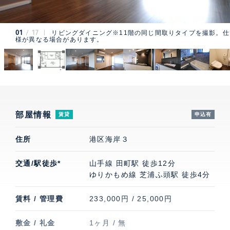
01
17
リビングダイニング※11階の同じ間取りタイプを撮影。仕
様が異なる場合があります。
部屋情報
賃貸
申込有
住所
港区海岸３
交通/駅徒歩*
山手線 田町駅 徒歩12分
ゆりかもめ線 芝浦ふ頭駅 徒歩4分
賃料 / 管理費
233,000円 / 25,000円
敷金 / 礼金
1ヶ月 / 無