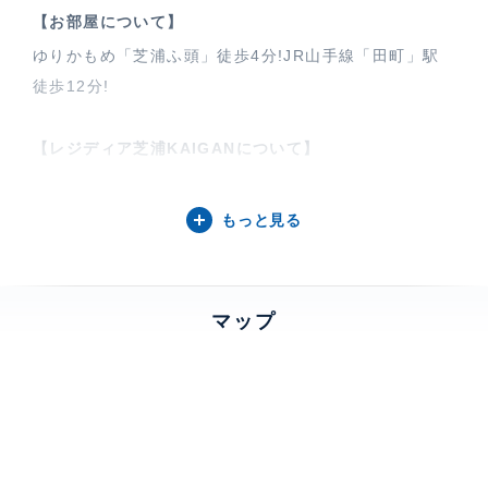
【お部屋について】
ゆりかもめ「芝浦ふ頭」徒歩4分!JR山手線「田町」駅
徒歩12分!
【レジディア芝浦KAIGANについて】
外観はコンクリート打ちっぱなしのデザイナーズマンシ
ョン。屋上からはライトアップされたレインボーブリッ
もっと見る
ジと東京タワーの両方の眺望を楽しむことができ、夏に
は東京湾の花火大会が臨場感を持って体験できます。
マップ
特徴
デザイナーズ物件、 バルコニー、 全面フローリ
ング
部屋設備
エアコン、 給湯、 洗濯機、 室内洗濯機置場、 浴室乾
燥機、 オートバス、 追焚、 洗浄機能付便座、 バスト