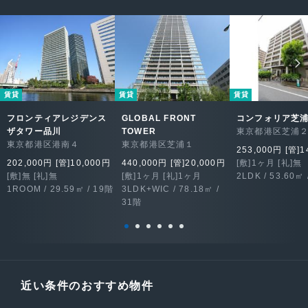
賃貸
賃貸
賃貸
フロンティアレジデンス
GLOBAL FRONT
コンフォリア芝
ザタワー品川
TOWER
東京都港区芝浦
東京都港区港南４
東京都港区芝浦１
253,000円 [管]1
202,000円 [管]10,000円
440,000円 [管]20,000円
[敷]1ヶ月 [礼]無
[敷]無 [礼]無
[敷]1ヶ月 [礼]1ヶ月
2LDK / 53.60㎡ 
1ROOM / 29.59㎡ / 19階
3LDK+WIC / 78.18㎡ /
31階
近い条件のおすすめ物件