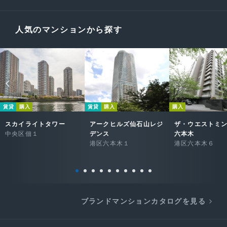
人気のマンションから探す
賃貸
購入
賃貸
購入
購入
スカイライトタワー
アークヒルズ仙石山レジ
ザ・ウエストミ
中央区佃１
デンス
六本木
港区六本木１
港区六本木６
ブランドマンションカタログを見る