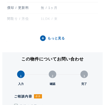
償却 / 更新料
無 / 1ヶ月
間取り / 方位
1LDK / 東
専有面積
54.77㎡ (16.56坪)
もっと見る
バルコニー関連
バルコニー
階建 / 所在階
地上12階建 / 6階部分
この物件についてお問い合わせ
構造 / 総戸数
鉄筋コンクリート造 / 67戸
竣工
2010年1月
1
2
3
入力
確認
完了
入居可能日
要相談
駐輪場・バイク置
駐輪場有り 空要確認。月額550円
ご相談内容
必須
き場
(税込)、 バイク置き場有り ミニバ