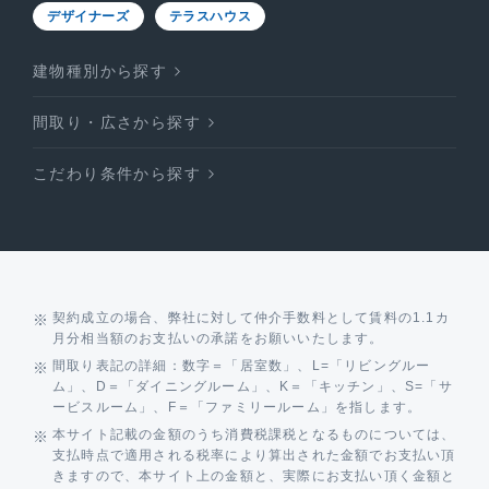
デザイナーズ
テラスハウス
建物種別から探す
間取り・広さから探す
こだわり条件から探す
契約成立の場合、弊社に対して仲介手数料として賃料の1.1カ
月分相当額のお支払いの承諾をお願いいたします。
間取り表記の詳細：数字＝「居室数」、L=「リビングルー
ム」、D＝「ダイニングルーム」、K＝「キッチン」、S=「サ
ービスルーム」、F＝「ファミリールーム」を指します。
本サイト記載の金額のうち消費税課税となるものについては、
支払時点で適用される税率により算出された金額でお支払い頂
きますので、本サイト上の金額と、実際にお支払い頂く金額と