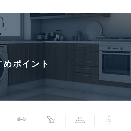
小学校(約600m)
契約形態
定期借家
入居諸条件
ペット相
保証会社
月積み増しになります。■再契約要相談■保証会社必須。【月次型】
:毎月月額賃料等の1%(※保証委託最低金額 初回5万円、継続 月
すめポイント
料等の50%、継続保証料:毎年1万円。※契約型は保証会社による
6年8月7日
次回更新予定日
2026年8
寄駅(路線)、バス停、およびそこまでの徒歩所要時間を表示します。
0