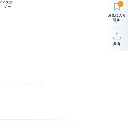
ディスポー
0
ザー
共有
層タワーマンション。5～
コンビニエンスストア、飲