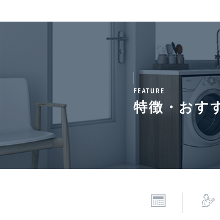
通学区域小学校
柏木
契約期間（期日）
2年
備考
■ペット飼育時敷金1ヶ
FEATURE
料等の40%、継続保証料
特徴・おす
初回保証料:契約時月額賃
情報更新日
202
*「交通/駅徒歩」とは、当該物件の最