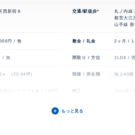
区西新宿８
交通/駅徒歩*
丸ノ内線 
都営大江戸
山手線 新
000円 / 無
敷金 / 礼金
2ヶ月 / 
 / 無
間取り / 方位
2LDK / 
82㎡ (23.84坪)
階建 / 所在階
地上40階
鉄筋コンクリート造 / 138戸
竣工
2011年1
駐輪場・バイク置
駐輪場有り
もっと見る
き場
用)、 バ
ィス共用)