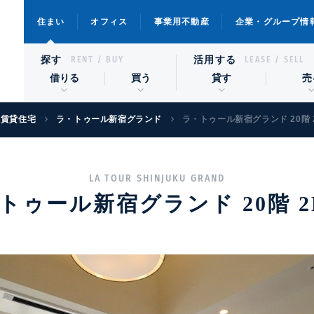
住まい
オフィス
事業用不動産
企業・グループ情
探す
活用する
RENT / BUY
LEASE / SELL
借りる
買う
貸す
売
級賃貸住宅
ラ・トゥール新宿グランド
ラ・トゥール新宿グランド 20階 
LA TOUR SHINJUKU GRAND
トゥール新宿グランド 20階 2