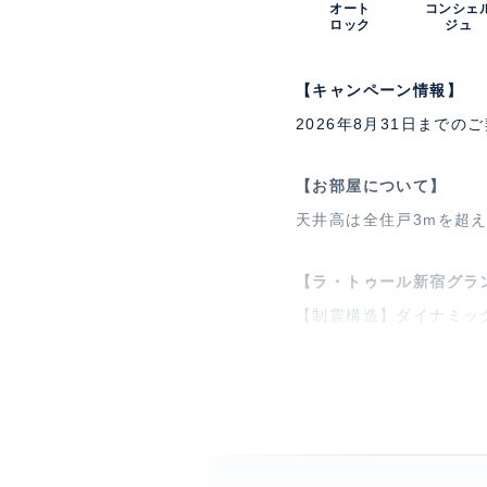
オート
コンシェ
ロック
ジュ
【キャンペーン情報】
2026年8月31日まで
【お部屋について】
天井高は全住戸3mを超え
【ラ・トゥール新宿グラ
【制震構造】ダイナミッ
40階レジデンスフロア
食店舗、カルチャースク
特徴
ロフ