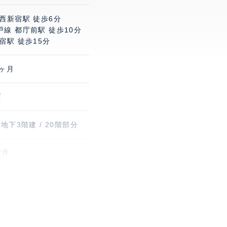
西新宿駅 徒歩6分
線 都庁前駅 徒歩10分
宿駅 徒歩15分
1ヶ月
西
 地下3階建 / 20階部分
2月
 259台(オフィス共
イク置き場有り 32台(オフ