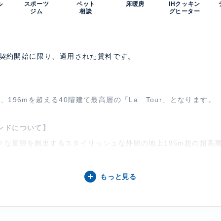
ル
スポーツ
ペット
床暖房
IHクッキン
ジム
相談
グヒーター
のご契約開始に限り、適用された賃料です。
、196mを超える40階建て最高層の「La Tour」となります。
ンドについて】
クな景観を創出するスタイリッシュな外観の地上195m超の超高
。隣接する「新宿フロントタワー」の1・2階には食品スーパー、
ール、3階にはワンフロア全てクリニックモール。
もっと見る
ト、 床暖房