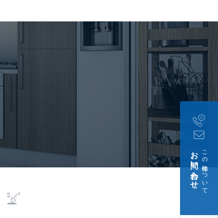
契約
談、 住居兼事務所不可、
必須
初回保証料:契約時月額賃
次1000円)。【年次型】
。
月21日
お問い合わせ
この物件について