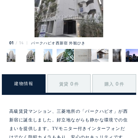
01
14
パークハビオ西新宿 外観ひき
0
0
建物情報
賃貸
件
購入
件
高級賃貸マンション、三菱地所の「パークハビオ」が西
新宿に誕生しました。好立地ながらも静かな環境での住
まいを提供します。TVモニター付きインターフォンだ
けでなく防犯カメラもあり、安心のセキュリティです。