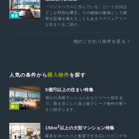
「ペントハウスに住んでいる」という台詞は
どこか特別な響き。その建物の象徴として豪
賃貸
華な設備を備えることもあるラグジュアリー
な住まいをご紹介。
他のこだわり条件を見る
人気の条件から
購入物件
を探す
5億円以上の住まい特集
都心の高級マンションからリゾート別荘ま
で。贅を尽くした最上級グレード物件の数々
購入
をご紹介します。
2
150m
以上の大型マンション特集
家具をゆったりと配置できる広いリビングや