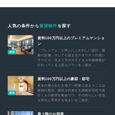
人気の条件から
賃貸物件
を探す
賃料100万円以上のプレミアムマンショ
ン
「プレミアム」と呼ぶにふさわしい設計、最
賃貸
新の設備、そして心温まるクオリティの高い
サービス。住まう方のステイタスや価値観が
伝わってくる上質なプランをご紹介。
賃料100万円以上の豪邸・邸宅
東京の限られた土地で一軒家に住まうことは
格別の贅沢。東京を代表する高級住宅街で道
賃貸
行く人の羨望を集めつつ、その街らしい生活
を存分に享受する住まいをご紹介。
最上階のお部屋