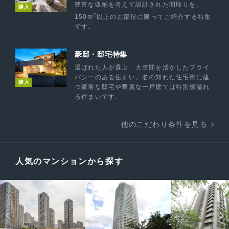
豊富な収納を考えて設計された間取りを、
購入
2
150m
以上のお部屋に限ってご紹介する特集
です。
豪邸・邸宅特集
選ばれた人が選ぶ、大空間を活かしたプライ
バシーのある住まい。名の知れた住宅街に建
購入
つ豪奢な邸宅や華麗な一戸建ては特別感溢れ
る住まいです。
他のこだわり条件を見る
人気のマンションから探す