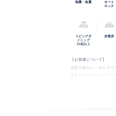
制震・免震
オート
ロック
リビングダ
床暖房
イニング
20帖以上
【お部屋について】
池尻大橋のシンボルタワ
遮るもののないパノラマ
【クロスエアタワーにつ
クロスエアタワーは様々
一体で開発されたマンシ
ことが最大の魅力です。