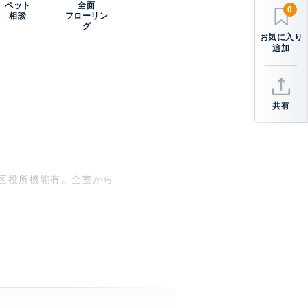
ペット
全面
0
相談
フローリン
グ
共有
区役所機能有。全室から
譲タワーマンション。官民
る空中庭園が直結している
ーム、キッズルーム、フ