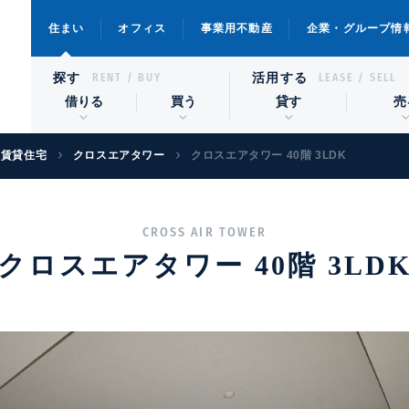
住まい
オフィス
事業用不動産
企業・グループ情
探す
活用する
RENT / BUY
LEASE / SELL
借りる
買う
貸す
売
級賃貸住宅
クロスエアタワー
クロスエアタワー 40階 3LDK
CROSS AIR TOWER
クロスエアタワー 40階 3LD