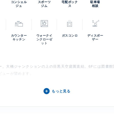
0
コンシェル
スポーツ
宅配ボック
駐車場
ジュ
ジム
ス
相談
カウンター
ウォークイ
ガスコンロ
ディスポー
キッチン
ンクローゼ
ザー
ット
ー。大橋ジャンクションの上の目黒天空庭園直結。6Fには図書館
ビューが望めます。
いて】
もっと見る
な道が交わる目黒大橋に隣接して建つ、地上42階地下2階建の分
ョンとして区立図書館をはじめとした公共施設や7000平米を誇
一般的な共用施設としては展望室、ガーデンラウンジ、ゲストル