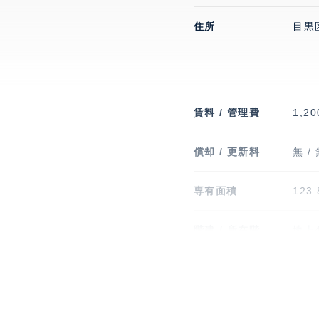
住所
目黒
賃料 / 管理費
1,20
償却 / 更新料
無 /
専有面積
123
階建 / 所在階
地上4
竣工
201
駐車場
有 1