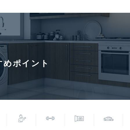
き場
金等はお
イク置き
報、料金
い
小学校(約400m)
契約形態
定期借家
入居諸条件
ペット相
すめポイント
0円(税込)/㎡・天井エアコン洗浄費用27,500円(税込)/基・壁掛
育の際は敷金追加1か月と敷金償却1か月となります。
6年8月3日
次回更新予定日
2026年8
寄駅(路線)、バス停、およびそこまでの徒歩所要時間を表示します。