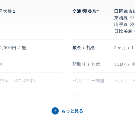
区大橋１
交通/駅徒歩*
田園都市
東横線 中
山手線 渋
日比谷線 
0,000円 / 無
敷金 / 礼金
2ヶ月 / 
 無
間取り / 方位
3LDK / 
.83㎡ (37.45坪)
バルコニー関連
バルコニ
2階 地下2階建 / 40階部分
構造 / 総戸数
鉄筋コンク
もっと見る
3年1月
入居可能日
即
台 40,700円
駐輪場・バイク置
駐輪場有