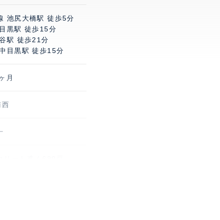
線 池尻大橋駅 徒歩5分
目黒駅 徒歩15分
谷駅 徒歩21分
中目黒駅 徒歩15分
1ヶ月
南西
ー
リート造 / 689戸
り 最新の空区画情報、料