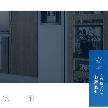
問い合わせください、 バ
場有り 最新の空区画情
等はお問い合わせくださ
契約
談、 住居兼事務所不可
けエアコン洗浄費用11,000
お問い合わせ
この物件について
月17日