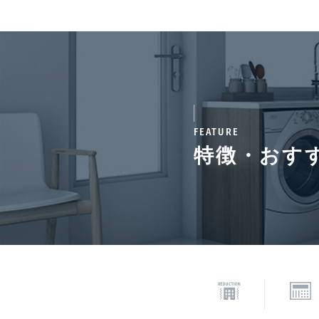
通学区域小学校
菅刈
契約期間（期日）
3年
FEATURE
特徴・おす
備考
■退去時:室内清掃費1,32
円(税込)/基■ペット飼
情報更新日
202
*「交通/駅徒歩」とは、当該物件の最