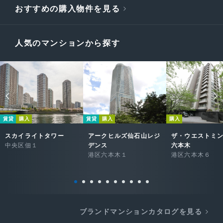
おすすめの購入物件を見る
人気のマンションから探す
賃貸
購入
賃貸
購入
購入
スカイライトタワー
アークヒルズ仙石山レジ
ザ・ウエストミ
中央区佃１
デンス
六本木
港区六本木１
港区六本木６
ブランドマンションカタログを見る