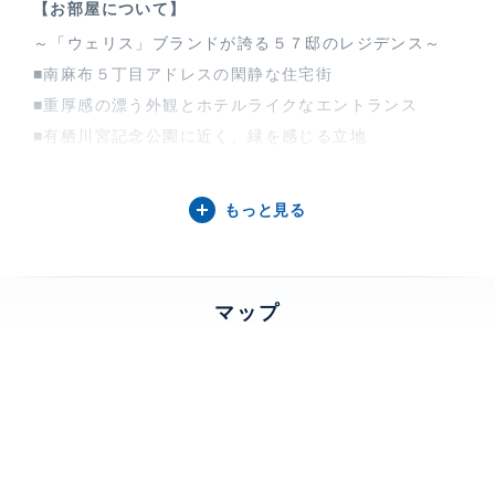
【お部屋について】
～「ウェリス」ブランドが誇る５７邸のレジデンス～
■南麻布５丁目アドレスの閑静な住宅街
■重厚感の漂う外観とホテルライクなエントランス
■有栖川宮記念公園に近く、緑を感じる立地
■広尾駅徒歩4分、利便性と落ち着きを両立した住環境
■免震構造を採用し建物の安全性に配慮した設計
もっと見る
■24時間有人管理で継続的な見守り体制を整備
■約64㎡、SICやWICなど収納豊富な1LDK
■オーナーチェンジ物件
マップ
・賃料：45万/月 表面利回り：約1.89%
・定期建物賃貸借契約（～2029年5月末日）
【ウェリス有栖川について】
日比谷線広尾駅徒歩4分、都心かつ穏やかな住環境で
す。NTT都市開発・三菱地所レジデンス・清水建設の共