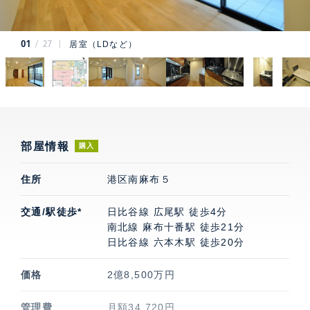
01
27
居室（LDなど）
部屋情報
購入
住所
港区南麻布５
交通/駅徒歩*
日比谷線 広尾駅 徒歩4分
南北線 麻布十番駅 徒歩21分
日比谷線 六本木駅 徒歩20分
価格
2億8,500万円
管理費
月額34,720円