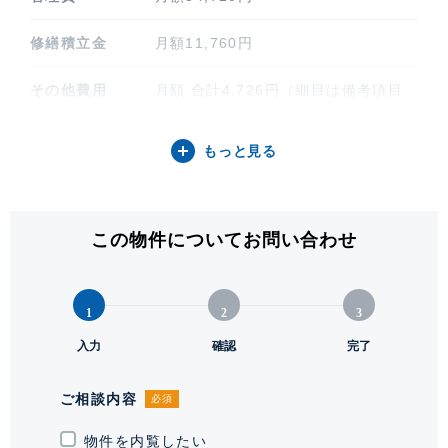
修繕積立金
月額11,760円
その他費用
月額 合計4,726円（細目は備考項目
をご参照ください）
もっと見る
間取り / 方位
1LDK / 南西
専有面積
64.31㎡ (19.45坪)
この物件についてお問い合わせ
バルコニー関連
3.99㎡
階建 / 所在階
地上5階 地下1階建 / 2階部分
1
2
3
構造 / 総戸数
入力
鉄骨鉄筋コンクリート造 / 57戸
確認
完了
竣工
2013年11月
ご相談内容
必須
敷地権利
物件を内覧したい
所有権