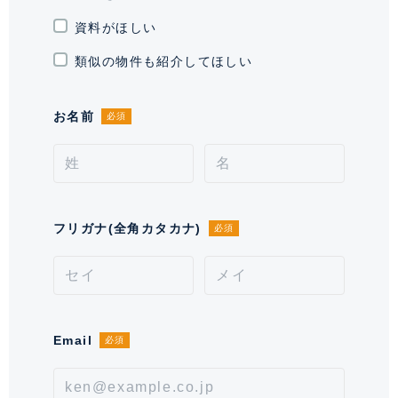
資料がほしい
現況
賃貸中 / オーナーチェンジ 月額賃料
45万円（表面利回り 1.89％）
類似の物件も紹介してほしい
引渡時期
相談
お名前
必須
施工業者
清水建設株式会社
分譲会社
エヌ・ティ・ティ都市開発株式会社
管理会社
ＮＴＴアーバンバリューサポート株式
フリガナ(全角カタカナ)
必須
会社
管理 / 勤務形態
全部委託 / 日勤管理
駐車場
有 ※空き状況をお問い合わせくださ
Email
必須
い。
通学区域小学校
笄小学校(約800m)