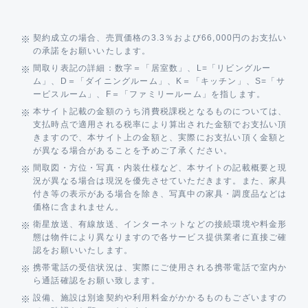
契約成立の場合、売買価格の3.3％および66,000円のお支払い
の承諾をお願いいたします。
間取り表記の詳細：数字＝「居室数」、L=「リビングルー
ム」、D＝「ダイニングルーム」、K＝「キッチン」、S=「サ
ービスルーム」、F＝「ファミリールーム」を指します。
本サイト記載の金額のうち消費税課税となるものについては、
支払時点で適用される税率により算出された金額でお支払い頂
きますので、本サイト上の金額と、実際にお支払い頂く金額と
が異なる場合があることを予めご了承ください。
間取図・方位・写真・内装仕様など、本サイトの記載概要と現
況が異なる場合は現況を優先させていただきます。また、家具
付き等の表示がある場合を除き、写真中の家具・調度品などは
価格に含まれません。
衛星放送、有線放送、インターネットなどの接続環境や料金形
態は物件により異なりますので各サービス提供業者に直接ご確
認をお願いいたします。
携帯電話の受信状況は、実際にご使用される携帯電話で室内か
ら通話確認をお願い致します。
設備、施設は別途契約や利用料金がかかるものもございますの