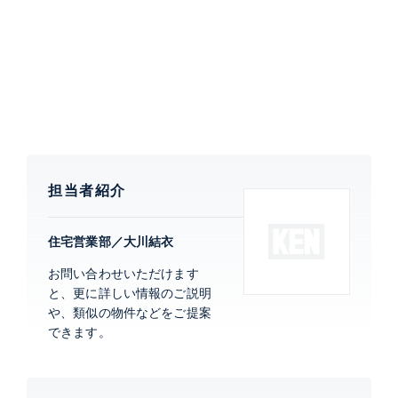
同プロジェクトで、「いつまでも高い資産価値を保ち、
世代を超えて住みつがれる良質な住まいづくりを目指
す」理念のウェリスブランドです。低層でありながら、
免震構造を採用しており、またトリプルセキュリティを
採用した安心の分譲マンションです。
特徴
バルコニー
担当者紹介
建物設備・施設
免震構造、 新耐震構造、 エレベータ
ー、 宅配ボックス、 ペット設備、 フ
住宅営業部／大川結衣
ロントサービス、 オートロック、 TV
モニター付きインターホン、 防犯カ
お問い合わせいただけます
メラ、 24時間有人管理
と、更に詳しい情報のご説明
や、類似の物件などをご提案
できます。
ウェリス有栖川
建物詳細