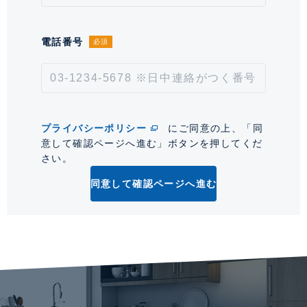
通学経路
備考
※売主非居住者につき、海外源泉が発
電話番号
必須
生します。 【その他費用内訳】 ト
ランクルーム使用料：4,200円、TV
共視聴設備：263円 留守モード
LITE利用料：263円
プライバシーポリシー
にご同意の上、「同
取引形態
仲介
意して確認ページへ進む」ボタンを押してくだ
さい。
情報更新日
2026年8月3日
同意して確認ページへ進む
次回更新予定日
2026年8月17日
*「交通/駅徒歩」とは、当該物件の最寄駅(路線)、バス停、およびそこまでの徒歩所要
時間を表示します。
0