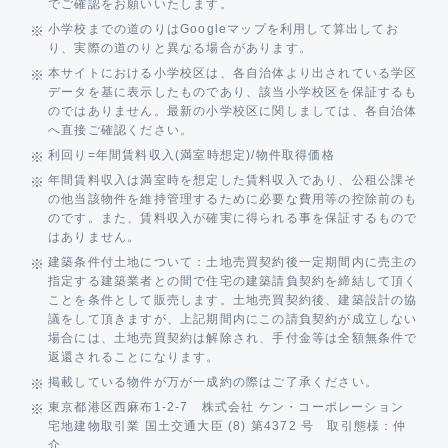
でご確認をお願いいたします。
小学校までの道のりはGoogleマップを利用して算出してお
り、実際の道のりと異なる場合があります。
本サイトにおける小学校区は、各自治体より出されている学区
データを基に表示したものであり、該当小学校区を保証するも
のではありません。最新の小学校区に関しましては、各自治体
へ直接ご確認ください。
利回り=年間賃料収入(満室時想定)/物件取得価格
年間賃料収入は満室時を想定した賃料収入であり、公租公課そ
の他当該物件を維持管理するために必要な費用等の控除前のも
のです。また、賃料収入が確実に得られる事を保証するもので
はありません。
建築条件付土地について：土地売買契約後一定期間内に売主の
指定する建築業者との間で住宅の建築請負契約を締結して頂く
ことを条件として販売します。土地売買契約後、建築設計の協
議をして頂きますが、上記期間内にこの請負契約が成立しない
場合には、土地売買契約は解除され、手付金等は全額無条件で
返還されることになります。
掲載している物件が万が一成約の際はご了承ください。
東京都港区西麻布1-2-7 株式会社 ケン・コーポレーション
宅地建物取引業 国土交通大臣 (8) 第4372 号 取引態様：仲
介