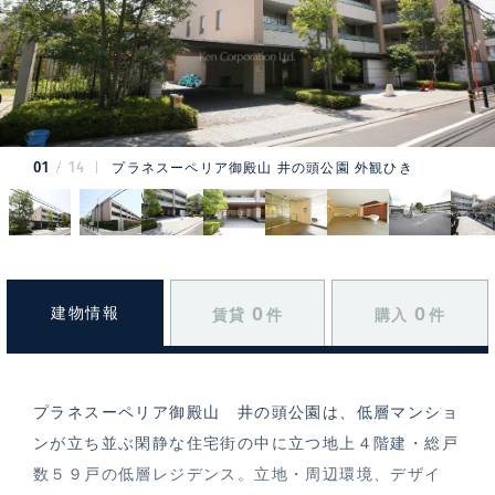
01
14
プラネスーペリア御殿山 井の頭公園 外観ひき
0
0
建物情報
賃貸
件
購入
件
プラネスーペリア御殿山 井の頭公園は、低層マンショ
ンが立ち並ぶ閑静な住宅街の中に立つ地上４階建・総戸
数５９戸の低層レジデンス。立地・周辺環境、デザイ