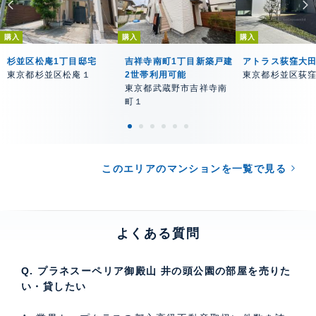
購入
購入
購入
杉並区松庵1丁目邸宅
吉祥寺南町1丁目新築戸建
アトラス荻窪大
東京都杉並区松庵１
2世帯利用可能
東京都杉並区荻
東京都武蔵野市吉祥寺南
町１
このエリアのマンションを一覧で見る
よくある質問
Q. プラネスーペリア御殿山 井の頭公園の部屋を売りた
い・貸したい