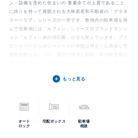
ン・設備を含めた住まいの 要素全てが上質であること
に誇りを持って展開される大林新星和不動産の「プラネ
スーペリア」シリーズの一作です。敷地内の駐車場を挟
んで北東側には「ルフォン」シリーズのブランドマンシ
ョン「ルフォン井の頭公園」が立ち並んでいます。ブラ
ウンとベージュのツートーンの外観は明るくお洒落な雰
囲気を醸し出しつつ、周辺の環境と調和。井の頭恩賜公
園まで１７０ｍの立地は自然あふれる住環境をお求めの
方へお勧めです。
もっと見る
プラネスーペリア御殿山 井の頭公園の中古住宅購入・
賃貸・売却査定などのご相談は、高級不動産の取扱いに
特化したケン・コーポレーションにお任せください。担
当は吉祥寺支店です。プラネスーペリア御殿山 井の頭
公園の募集（貸す・売る）に際しての価格・賃料などお
オート
宅配ボックス
駐車場
気軽にご連絡いただければ幸いです。
ロック
相談