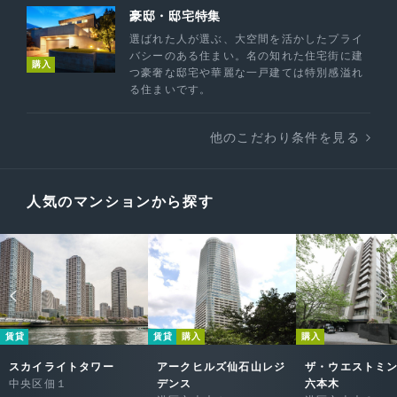
豪邸・邸宅特集
選ばれた人が選ぶ、大空間を活かしたプライ
バシーのある住まい。名の知れた住宅街に建
購入
つ豪奢な邸宅や華麗な一戸建ては特別感溢れ
る住まいです。
他のこだわり条件を見る
人気のマンションから探す
賃貸
賃貸
購入
購入
スカイライトタワー
アークヒルズ仙石山レジ
ザ・ウエストミ
中央区佃１
デンス
六本木