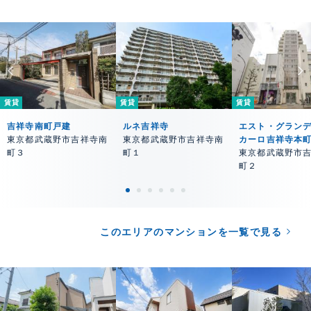
賃貸
賃貸
賃貸
吉祥寺南町戸建
ルネ吉祥寺
エスト・グラン
東京都武蔵野市吉祥寺南
東京都武蔵野市吉祥寺南
カーロ吉祥寺本
町３
町１
東京都武蔵野市
町２
このエリアのマンションを一覧で見る