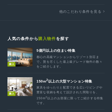
他のこだわり条件を見る
人気の条件から
購入物件
を探す
5億円以上の住まい特集
都心の高級マンションからリゾート別荘ま
で。贅を尽くした最上級グレード物件の数々
購入
をご紹介します。
2
150m
以上の大型マンション特集
家具をゆったりと配置できる広いリビングや
豊富な収納を考えて設計された間取りを、
購入
2
150m
以上のお部屋に限ってご紹介する特集
です。