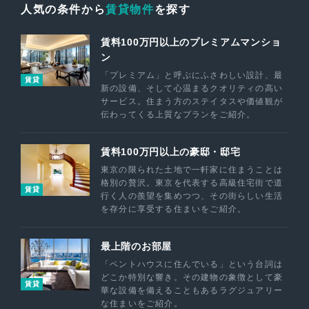
人気の条件から
賃貸物件
を探す
賃料100万円以上のプレミアムマンショ
ン
「プレミアム」と呼ぶにふさわしい設計、最
賃貸
新の設備、そして心温まるクオリティの高い
サービス。住まう方のステイタスや価値観が
伝わってくる上質なプランをご紹介。
賃料100万円以上の豪邸・邸宅
東京の限られた土地で一軒家に住まうことは
格別の贅沢。東京を代表する高級住宅街で道
賃貸
行く人の羨望を集めつつ、その街らしい生活
を存分に享受する住まいをご紹介。
最上階のお部屋
「ペントハウスに住んでいる」という台詞は
どこか特別な響き。その建物の象徴として豪
賃貸
華な設備を備えることもあるラグジュアリー
な住まいをご紹介。