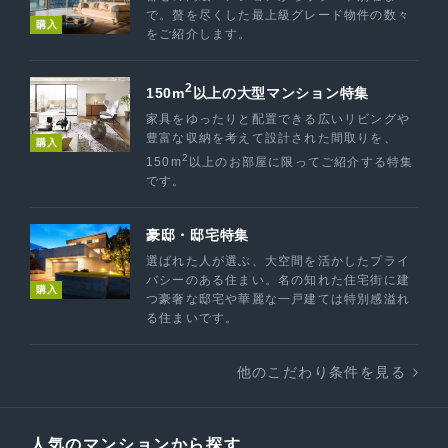
で。贅を尽くした最上級グレード物件の数々
購入
をご紹介します。
2
150m
以上の大型マンション特集
家具をゆったりと配置できる広いリビングや
豊富な収納を考えて設計された間取りを、
購入
2
150m
以上のお部屋に限ってご紹介する特集
です。
豪邸・邸宅特集
選ばれた人が選ぶ、大空間を活かしたプライ
バシーのある住まい。名の知れた住宅街に建
購入
つ豪奢な邸宅や華麗な一戸建ては特別感溢れ
る住まいです。
他のこだわり条件を見る
人気のマンションから探す