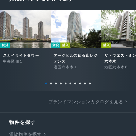
賃貸
賃貸
購入
購入
スカイライトタワー
アークヒルズ仙石山レジ
ザ・ウエストミ
中央区佃１
デンス
六本木
港区六本木１
港区六本木６
ブランドマンションカタログを見る
物件を探す
賃貸物件を探す