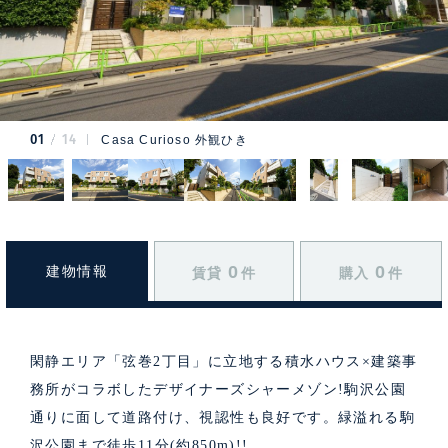
01
14
Casa Curioso 外観ひき
0
0
建物情報
賃貸
件
購入
件
閑静エリア「弦巻2丁目」に立地する積水ハウス×建築事
務所がコラボしたデザイナーズシャーメゾン!駒沢公園
通りに面して道路付け、視認性も良好です。緑溢れる駒
沢公園まで徒歩11分(約850m)!!