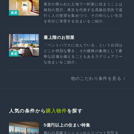
東京の限られた土地で一軒家に住まうことは
格別の贅沢。東京を代表する高級住宅街で道
賃貸
行く人の羨望を集めつつ、その街らしい生活
を存分に享受する住まいをご紹介。
最上階のお部屋
「ペントハウスに住んでいる」という台詞は
どこか特別な響き。その建物の象徴として豪
賃貸
華な設備を備えることもあるラグジュアリー
な住まいをご紹介。
他のこだわり条件を見る
人気の条件から
購入物件
を探す
5億円以上の住まい特集
都心の高級マンションからリゾート別荘ま