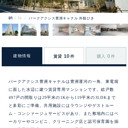
01
14
パークアクシス豊洲キャナル 外観ひき
10
0
建物情報
賃貸
件
購入
件
パークアクシス豊洲キャナルは豊洲運河の一角、東電堀
に面した水辺に建つ賃貸専用マンションです。総戸数
497戸の間取りは29平米の1Kから119平米の3LDKまで
と多彩にご準備。共用施設にはラウンジやゲストルー
ム・コンシァージュサービスがあり、また敷地内にはベ
ーカリーやコンビニ、クリーニング店と認可保育園を揃