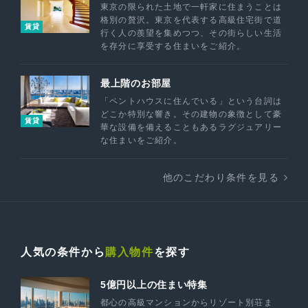
東京の限られた土地で一軒家に住まうことは
格別の贅沢。東京を代表する高級住宅街で道
賃貸
行く人の羨望を集めつつ、その街らしい生活
を存分に享受する住まいをご紹介。
最上階のお部屋
「ペントハウスに住んでいる」という台詞は
どこか特別な響き。その建物の象徴として豪
賃貸
華な設備を備えることもあるラグジュアリー
な住まいをご紹介。
他のこだわり条件を見る
人気の条件から
購入物件
を探す
5億円以上の住まい特集
都心の高級マンションからリゾート別荘ま