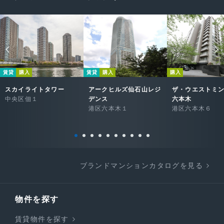
賃貸
購入
賃貸
購入
購入
スカイライトタワー
アークヒルズ仙石山レジ
ザ・ウエストミ
中央区佃１
デンス
六本木
港区六本木１
港区六本木６
ブランドマンションカタログを見る
物件を探す
賃貸物件を探す