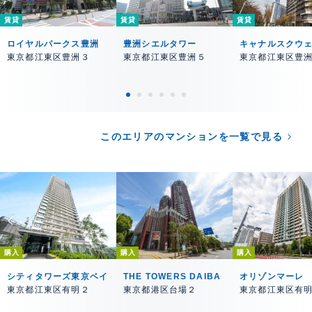
賃貸
賃貸
賃貸
ロイヤルパークス豊洲
豊洲シエルタワー
キャナルスクウ
東京都江東区豊洲３
東京都江東区豊洲５
東京都江東区豊
このエリアのマンションを一覧で見る
購入
購入
購入
シティタワーズ東京ベイ
THE TOWERS DAIBA
オリゾンマーレ
東京都江東区有明２
東京都港区台場２
東京都江東区有