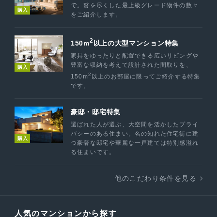
で。贅を尽くした最上級グレード物件の数々
購入
をご紹介します。
2
150m
以上の大型マンション特集
家具をゆったりと配置できる広いリビングや
豊富な収納を考えて設計された間取りを、
購入
2
150m
以上のお部屋に限ってご紹介する特集
です。
豪邸・邸宅特集
選ばれた人が選ぶ、大空間を活かしたプライ
バシーのある住まい。名の知れた住宅街に建
購入
つ豪奢な邸宅や華麗な一戸建ては特別感溢れ
る住まいです。
他のこだわり条件を見る
人気のマンションから探す